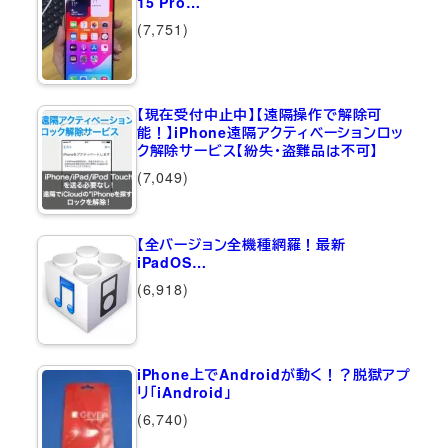
15 Pro…
(7,751)
【現在受付中止中】【遠隔操作で解除可
能！】iPhone遠隔アクティベーションロッ
ク解除サービス【紛失・盗難品は不可】
(7,049)
【全バージョン全機種網羅！最新
iPadOS…
(6,918)
iPhone上でAndroidが動く！？脱獄アプ
リ「iAndroid」
(6,740)