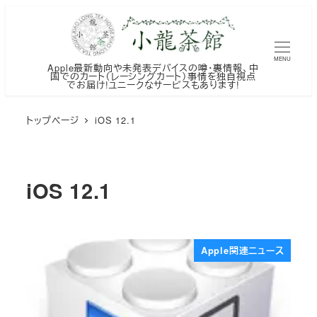
メ
イ
ン
MENU
Apple最新動向や未発表デバイスの噂・裏情報、中
コ
国でのカート（レーシングカート）事情を独自視点
でお届け!ユニークなサービスもあります!
ン
テ
トップページ
iOS 12.1
ン
ツ
へ
iOS 12.1
移
動
Apple関連ニュース