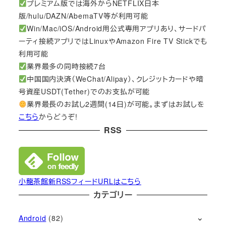
プレミアム版では海外からNETFLIX日本
版/hulu/DAZN/AbemaTV等が利用可能
Win/Mac/iOS/Android用公式専用アプリあり、サードパ
ーティ接続アプリではLinuxやAmazon Fire TV Stickでも
利用可能
業界最多の同時接続7台
中国国内決済（WeChat/Alipay）、クレジットカードや暗
号資産USDT(Tether)でのお支払が可能
業界最長のお試し2週間(14日)が可能。まずはお試しを
こちら
からどうぞ!
RSS
小龍茶館新RSSフィードURLはこちら
カテゴリー
Android
(82)