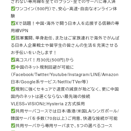
されない専用線を全てのプラン・全てのサーバに導入済
ワンコイン（500円）で、安心・高速・自由なオンライン体
験
Xで話題！中国・海外で闘う日本人を応援する信頼の専
用線VPN
孤軍奮闘、単身赴任、またはご家族連れで海外でがんば
る日本人企業戦士や留学生の皆さんの生活を充実させる
お手伝いをいたします！
高コスパ！月30元(500円)から
中国のネット規制回避が可能に
（Facebook/Twitter/Youtube/Instagram/LINE/Amazon
日本/Google系サービス/Netflix/TVer等）
規制に強くセキュアで速度の減衰が殆どなく、更に中国
国内のネットは遅くならない最先端の接続
VLESS+VISIONとHysteria 2方式採用
共用サーバコースでは日本/香港/米国LA/シンガポール/
韓国サーバを多数（70台以上）ご用意、快適な接続が可能
共用サーバから専用サーバまで、5つの選べるコース