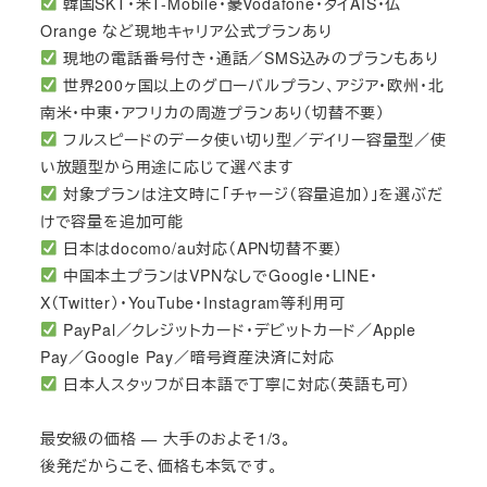
韓国SKT・米T-Mobile・豪Vodafone・タイAIS・仏
Orange など現地キャリア公式プランあり
現地の電話番号付き・通話／SMS込みのプランもあり
世界200ヶ国以上のグローバルプラン、アジア・欧州・北
南米・中東・アフリカの周遊プランあり（切替不要）
フルスピードのデータ使い切り型／デイリー容量型／使
い放題型から用途に応じて選べます
対象プランは注文時に「チャージ（容量追加）」を選ぶだ
けで容量を追加可能
日本はdocomo/au対応（APN切替不要）
中国本土プランはVPNなしでGoogle・LINE・
X（Twitter）・YouTube・Instagram等利用可
PayPal／クレジットカード・デビットカード／Apple
Pay／Google Pay／暗号資産決済に対応
日本人スタッフが日本語で丁寧に対応（英語も可）
最安級の価格 — 大手のおよそ1/3。
後発だからこそ、価格も本気です。