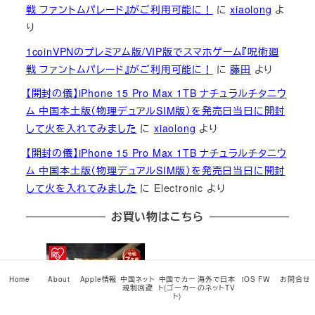
戦 ファントムパレード』がご利用可能に！
に
xiaolong
よ
り
1coinVPNのプレミアム版/VIP版でスマホゲーム『呪術廻
戦 ファントムパレード』がご利用可能に！
に
藤田
より
【開封の儀】iPhone 15 Pro Max 1TB ナチュラルチタニウ
ム 中国本土版（物理デュアルSIM版）を発売日当日に開封
して火を入れてみました
に
xiaolong
より
【開封の儀】iPhone 15 Pro Max 1TB ナチュラルチタニウ
ム 中国本土版（物理デュアルSIM版）を発売日当日に開封
して火を入れてみました
に
Electronic
より
お買い物はこちら
Home
About
Apple情報
中国ネット
中国でカー
海外で日本
iOS FW
お問合せ
規制回避
ト(ゴーカー
のネットTV
ト)