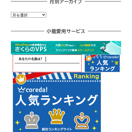
月別アーカイブ
月
別
ア
小龍愛用サービス
ー
カ
イ
ブ