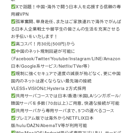
Xで話題！中国・海外で闘う日本人を応援する信頼の専
用線VPN
孤軍奮闘、単身赴任、またはご家族連れで海外でがんば
る日本人企業戦士や留学生の皆さんの生活を充実させる
お手伝いをいたします！
高コスパ！月30元(500円)から
中国のネット規制回避が可能に
（Facebook/Twitter/Youtube/Instagram/LINE/Amazon
日本/Google系サービス/Netflix/TVer等）
規制に強くセキュアで速度の減衰が殆どなく、更に中国
国内のネットは遅くならない最先端の接続
VLESS+VISIONとHysteria 2方式採用
共用サーバコースでは日本/香港/米国LA/シンガポール/
韓国サーバを多数（70台以上）ご用意、快適な接続が可能
共用サーバから専用サーバまで、5つの選べるコース
プレミアム版では海外からNETFLIX日本
版/hulu/DAZN/AbemaTV等が利用可能
Win/Mac/iOS/Android用公式専用アプリあり、サードパ