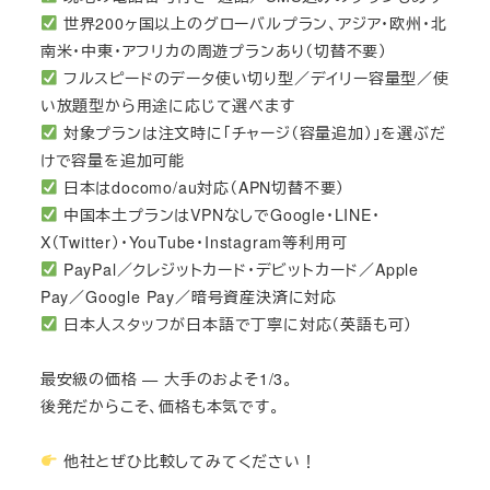
世界200ヶ国以上のグローバルプラン、アジア・欧州・北
南米・中東・アフリカの周遊プランあり（切替不要）
フルスピードのデータ使い切り型／デイリー容量型／使
い放題型から用途に応じて選べます
対象プランは注文時に「チャージ（容量追加）」を選ぶだ
けで容量を追加可能
日本はdocomo/au対応（APN切替不要）
中国本土プランはVPNなしでGoogle・LINE・
X（Twitter）・YouTube・Instagram等利用可
PayPal／クレジットカード・デビットカード／Apple
Pay／Google Pay／暗号資産決済に対応
日本人スタッフが日本語で丁寧に対応（英語も可）
最安級の価格 — 大手のおよそ1/3。
後発だからこそ、価格も本気です。
他社とぜひ比較してみてください！