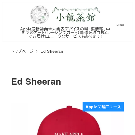
メ
イ
ン
MENU
Apple最新動向や未発表デバイスの噂・裏情報、中
コ
国でのカート（レーシングカート）事情を独自視点
でお届け!ユニークなサービスもあります!
ン
テ
トップページ
Ed Sheeran
ン
ツ
へ
Ed Sheeran
移
動
Apple関連ニュース