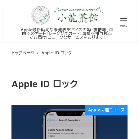
メ
イ
ン
MENU
Apple最新動向や未発表デバイスの噂・裏情報、中
コ
国でのカート（レーシングカート）事情を独自視点
でお届け!ユニークなサービスもあります!
ン
テ
トップページ
Apple ID ロック
ン
ツ
へ
Apple ID ロック
移
動
Apple関連ニュース