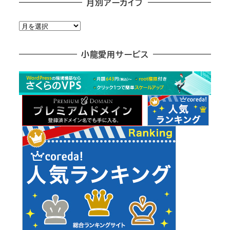
月別アーカイブ
月
別
ア
小龍愛用サービス
ー
カ
イ
ブ