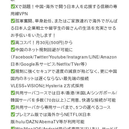
Xで話題！中国・海外で闘う日本人を応援する信頼の専
用線VPN
孤軍奮闘、単身赴任、またはご家族連れで海外でがんば
る日本人企業戦士や留学生の皆さんの生活を充実させる
お手伝いをいたします！
高コスパ！月30元(500円)から
中国のネット規制回避が可能に
（Facebook/Twitter/Youtube/Instagram/LINE/Amazon
日本/Google系サービス/Netflix/TVer等）
規制に強くセキュアで速度の減衰が殆どなく、更に中国
国内のネットは遅くならない最先端の接続
VLESS+VISIONとHysteria 2方式採用
共用サーバコースでは日本/香港/米国LA/シンガポール/
韓国サーバを多数（70台以上）ご用意、快適な接続が可能
共用サーバから専用サーバまで、5つの選べるコース
プレミアム版では海外からNETFLIX日本
版/hulu/DAZN/AbemaTV等が利用可能
Win/Mac/iOS/Android用公式専用アプリあり、サードパ