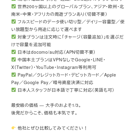
世界200ヶ国以上のグローバルプラン、アジア・欧州・北
南米・中東・アフリカの周遊プランあり（切替不要）
フルスピードのデータ使い切り型／デイリー容量型／使
い放題型から用途に応じて選べます
対象プランは注文時に「チャージ（容量追加）」を選ぶだ
けで容量を追加可能
日本はdocomo/au対応（APN切替不要）
中国本土プランはVPNなしでGoogle・LINE・
X（Twitter）・YouTube・Instagram等利用可
PayPal／クレジットカード・デビットカード／Apple
Pay／Google Pay／暗号資産決済に対応
日本人スタッフが日本語で丁寧に対応（英語も可）
最安級の価格 — 大手のおよそ1/3。
後発だからこそ、価格も本気です。
他社とぜひ比較してみてください！