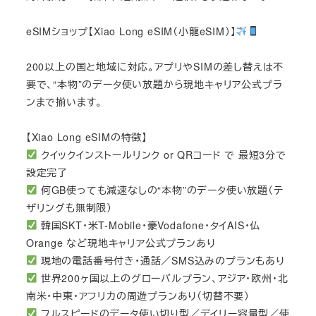
eSIMショップ【Xiao Long eSIM（小龍eSIM）】
200以上の国と地域に対応。アプリやSIMの差し替えは不
要で、“本物”のデータ使い放題から現地キャリア公式プラ
ンまで揃います。
【Xiao Long eSIMの特徴】
クイックインストールリンク or QRコード で 最短3分で
設定完了
何GB使っても減速なしの“本物”のデータ使い放題（テ
ザリングも無制限）
韓国SKT・米T-Mobile・豪Vodafone・タイAIS・仏
Orange など現地キャリア公式プランあり
現地の電話番号付き・通話／SMS込みのプランもあり
世界200ヶ国以上のグローバルプラン、アジア・欧州・北
南米・中東・アフリカの周遊プランあり（切替不要）
フルスピードのデータ使い切り型／デイリー容量型／使