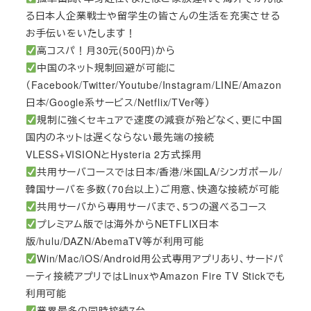
る日本人企業戦士や留学生の皆さんの生活を充実させる
お手伝いをいたします！
高コスパ！月30元(500円)から
中国のネット規制回避が可能に
（Facebook/Twitter/Youtube/Instagram/LINE/Amazon
日本/Google系サービス/Netflix/TVer等）
規制に強くセキュアで速度の減衰が殆どなく、更に中国
国内のネットは遅くならない最先端の接続
VLESS+VISIONとHysteria 2方式採用
共用サーバコースでは日本/香港/米国LA/シンガポール/
韓国サーバを多数（70台以上）ご用意、快適な接続が可能
共用サーバから専用サーバまで、5つの選べるコース
プレミアム版では海外からNETFLIX日本
版/hulu/DAZN/AbemaTV等が利用可能
Win/Mac/iOS/Android用公式専用アプリあり、サードパ
ーティ接続アプリではLinuxやAmazon Fire TV Stickでも
利用可能
業界最多の同時接続7台