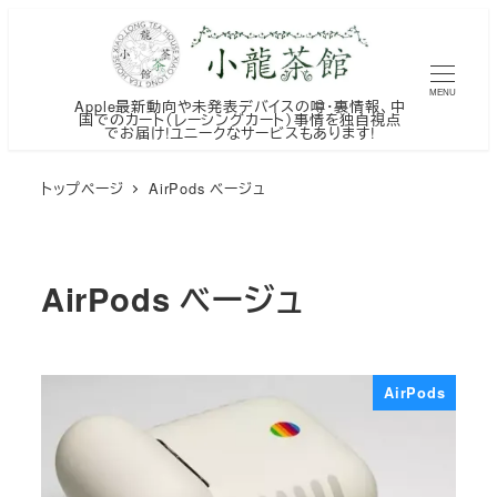
メ
イ
ン
MENU
Apple最新動向や未発表デバイスの噂・裏情報、中
コ
国でのカート（レーシングカート）事情を独自視点
でお届け!ユニークなサービスもあります!
ン
テ
トップページ
AirPods ベージュ
ン
ツ
へ
AirPods ベージュ
移
動
AirPods