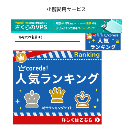
ア
小龍愛用サービス
ー
カ
イ
ブ