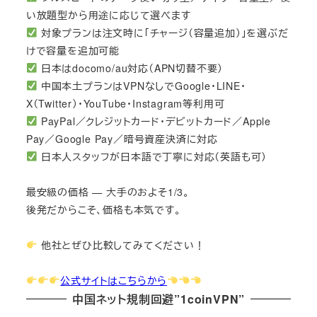
い放題型から用途に応じて選べます
対象プランは注文時に「チャージ（容量追加）」を選ぶだ
けで容量を追加可能
日本はdocomo/au対応（APN切替不要）
中国本土プランはVPNなしでGoogle・LINE・
X（Twitter）・YouTube・Instagram等利用可
PayPal／クレジットカード・デビットカード／Apple
Pay／Google Pay／暗号資産決済に対応
日本人スタッフが日本語で丁寧に対応（英語も可）
最安級の価格 — 大手のおよそ1/3。
後発だからこそ、価格も本気です。
他社とぜひ比較してみてください！
公式サイトはこちらから
中国ネット規制回避”1coinVPN”