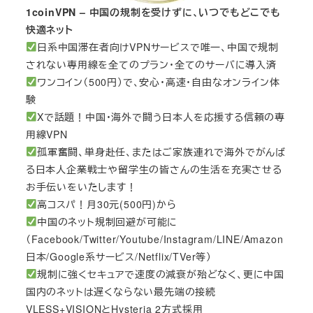
1coinVPN – 中国の規制を受けずに、いつでもどこでも
快適ネット
日系中国滞在者向けVPNサービスで唯一、中国で規制
されない専用線を全てのプラン・全てのサーバに導入済
ワンコイン（500円）で、安心・高速・自由なオンライン体
験
Xで話題！中国・海外で闘う日本人を応援する信頼の専
用線VPN
孤軍奮闘、単身赴任、またはご家族連れで海外でがんば
る日本人企業戦士や留学生の皆さんの生活を充実させる
お手伝いをいたします！
高コスパ！月30元(500円)から
中国のネット規制回避が可能に
（Facebook/Twitter/Youtube/Instagram/LINE/Amazon
日本/Google系サービス/Netflix/TVer等）
規制に強くセキュアで速度の減衰が殆どなく、更に中国
国内のネットは遅くならない最先端の接続
VLESS+VISIONとHysteria 2方式採用