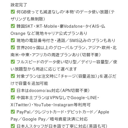
設定完了
何GB使っても減速なしの“本物”のデータ使い放題（テ
ザリングも無制限）
韓国SKT・米T-Mobile・豪Vodafone・タイAIS・仏
Orange など現地キャリア公式プランあり
現地の電話番号付き・通話／SMS込みのプランもあり
世界200ヶ国以上のグローバルプラン、アジア・欧州・北
南米・中東・アフリカの周遊プランあり（切替不要）
フルスピードのデータ使い切り型／デイリー容量型／使
い放題型から用途に応じて選べます
対象プランは注文時に「チャージ（容量追加）」を選ぶだ
けで容量を追加可能
日本はdocomo/au対応（APN切替不要）
中国本土プランはVPNなしでGoogle・LINE・
X（Twitter）・YouTube・Instagram等利用可
PayPal／クレジットカード・デビットカード／Apple
Pay／Google Pay／暗号資産決済に対応
日本人スタッフが日本語で丁寧に対応（英語も可）