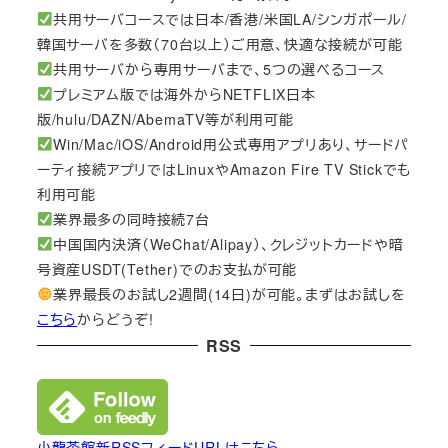
共用サーバコースでは日本/香港/米国LA/シンガポール/
韓国サーバを多数（70台以上）ご用意、快適な接続が可能
共用サーバから専用サーバまで、5つの選べるコース
プレミアム版では海外からNETFLIX日本
版/hulu/DAZN/AbemaTV等が利用可能
Win/Mac/iOS/Android用公式専用アプリあり、サードパ
ーティ接続アプリではLinuxやAmazon Fire TV Stickでも
利用可能
業界最多の同時接続7台
中国国内決済（WeChat/Alipay）、クレジットカードや暗
号資産USDT(Tether)でのお支払が可能
業界最長のお試し2週間(14日)が可能。まずはお試しを
こちら
からどうぞ!
RSS
小龍茶館新RSSフィードURLはこちら