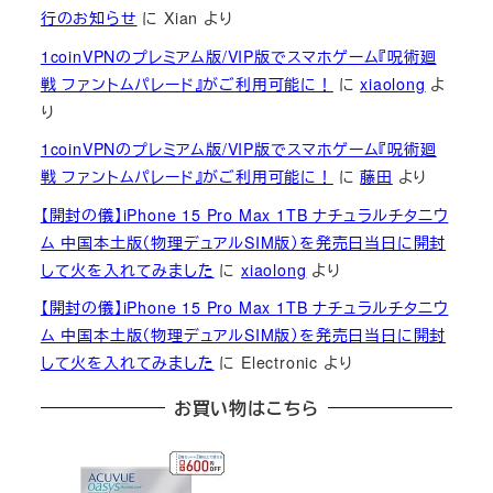
行のお知らせ
に
Xian
より
1coinVPNのプレミアム版/VIP版でスマホゲーム『呪術廻
戦 ファントムパレード』がご利用可能に！
に
xiaolong
よ
り
1coinVPNのプレミアム版/VIP版でスマホゲーム『呪術廻
戦 ファントムパレード』がご利用可能に！
に
藤田
より
【開封の儀】iPhone 15 Pro Max 1TB ナチュラルチタニウ
ム 中国本土版（物理デュアルSIM版）を発売日当日に開封
して火を入れてみました
に
xiaolong
より
【開封の儀】iPhone 15 Pro Max 1TB ナチュラルチタニウ
ム 中国本土版（物理デュアルSIM版）を発売日当日に開封
して火を入れてみました
に
Electronic
より
お買い物はこちら