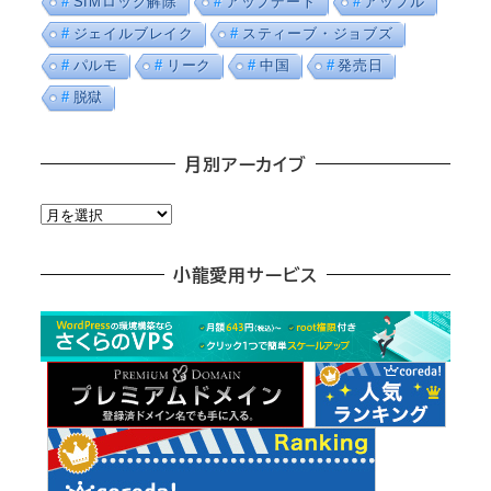
SIMロック解除
アップデート
アップル
ジェイルブレイク
スティーブ・ジョブズ
パルモ
リーク
中国
発売日
脱獄
月別アーカイブ
月
別
ア
小龍愛用サービス
ー
カ
イ
ブ