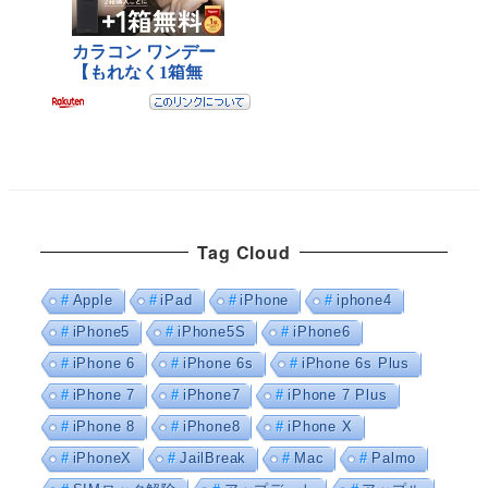
Tag Cloud
Apple
iPad
iPhone
iphone4
iPhone5
iPhone5S
iPhone6
iPhone 6
iPhone 6s
iPhone 6s Plus
iPhone 7
iPhone7
iPhone 7 Plus
iPhone 8
iPhone8
iPhone X
iPhoneX
JailBreak
Mac
Palmo