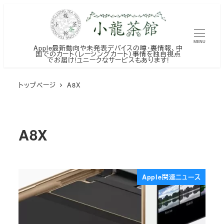
メ
イ
ン
MENU
Apple最新動向や未発表デバイスの噂・裏情報、中
コ
国でのカート（レーシングカート）事情を独自視点
でお届け!ユニークなサービスもあります!
ン
テ
トップページ
A8X
ン
ツ
へ
A8X
移
動
Apple関連ニュース