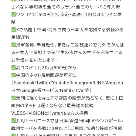
されない専用線を全てのプラン・全てのサーバに導入済
ワンコイン（500円）で、安心・高速・自由なオンライン体
験
Xで話題！中国・海外で闘う日本人を応援する信頼の専
用線VPN
孤軍奮闘、単身赴任、またはご家族連れで海外でがんば
る日本人企業戦士や留学生の皆さんの生活を充実させる
お手伝いをいたします！
高コスパ！月30元(500円)から
中国のネット規制回避が可能に
（Facebook/Twitter/Youtube/Instagram/LINE/Amazon
日本/Google系サービス/Netflix/TVer等）
規制に強くセキュアで速度の減衰が殆どなく、更に中国
国内のネットは遅くならない最先端の接続
VLESS+VISIONとHysteria 2方式採用
共用サーバコースでは日本/香港/米国LA/シンガポール/
韓国サーバを多数（70台以上）ご用意、快適な接続が可能
共用サーバから専用サーバまで、5つの選べるコース