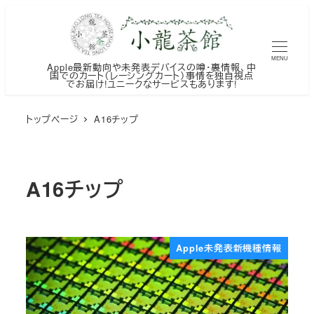
メ
イ
ン
MENU
Apple最新動向や未発表デバイスの噂・裏情報、中
コ
国でのカート（レーシングカート）事情を独自視点
でお届け!ユニークなサービスもあります!
ン
テ
トップページ
A16チップ
ン
ツ
へ
A16チップ
移
動
Apple未発表新機種情報