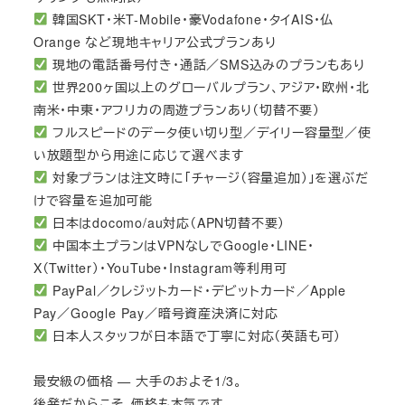
韓国SKT・米T-Mobile・豪Vodafone・タイAIS・仏
Orange など現地キャリア公式プランあり
現地の電話番号付き・通話／SMS込みのプランもあり
世界200ヶ国以上のグローバルプラン、アジア・欧州・北
南米・中東・アフリカの周遊プランあり（切替不要）
フルスピードのデータ使い切り型／デイリー容量型／使
い放題型から用途に応じて選べます
対象プランは注文時に「チャージ（容量追加）」を選ぶだ
けで容量を追加可能
日本はdocomo/au対応（APN切替不要）
中国本土プランはVPNなしでGoogle・LINE・
X（Twitter）・YouTube・Instagram等利用可
PayPal／クレジットカード・デビットカード／Apple
Pay／Google Pay／暗号資産決済に対応
日本人スタッフが日本語で丁寧に対応（英語も可）
最安級の価格 — 大手のおよそ1/3。
後発だからこそ、価格も本気です。