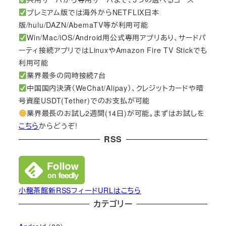
プレミアム版では海外からNETFLIX日本
版/hulu/DAZN/AbemaTV等が利用可能
Win/Mac/iOS/Android用公式専用アプリあり、サードパ
ーティ接続アプリではLinuxやAmazon Fire TV Stickでも
利用可能
業界最多の同時接続7台
中国国内決済（WeChat/Alipay）、クレジットカードや暗
号資産USDT(Tether)でのお支払が可能
業界最長のお試し2週間(14日)が可能。まずはお試しを
こちら
からどうぞ!
RSS
小龍茶館新RSSフィードURLはこちら
カテゴリー