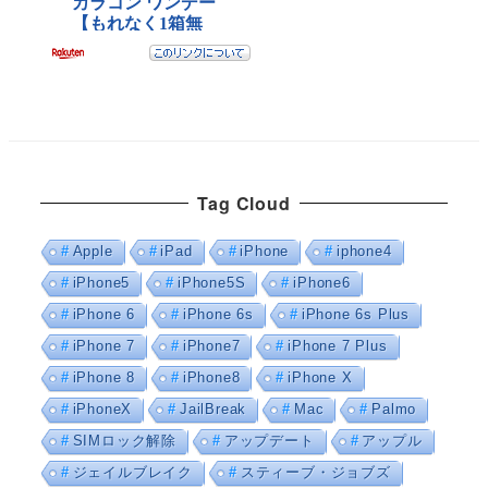
Tag Cloud
Apple
iPad
iPhone
iphone4
iPhone5
iPhone5S
iPhone6
iPhone 6
iPhone 6s
iPhone 6s Plus
iPhone 7
iPhone7
iPhone 7 Plus
iPhone 8
iPhone8
iPhone X
iPhoneX
JailBreak
Mac
Palmo
SIMロック解除
アップデート
アップル
ジェイルブレイク
スティーブ・ジョブズ