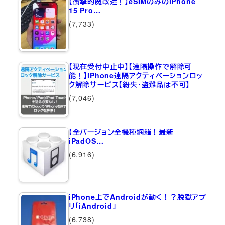
【衝撃的魔改造！】eSIMのみのiPhone
15 Pro…
(7,733)
【現在受付中止中】【遠隔操作で解除可
能！】iPhone遠隔アクティベーションロッ
ク解除サービス【紛失・盗難品は不可】
(7,046)
【全バージョン全機種網羅！最新
iPadOS…
(6,916)
iPhone上でAndroidが動く！？脱獄アプ
リ「iAndroid」
(6,738)