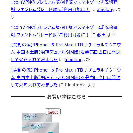
1coinVPNのプレミアム版/VIP版でスマホゲーム『呪術廻
戦 ファントムパレード』がご利用可能に！
に
xiaolong
よ
り
1coinVPNのプレミアム版/VIP版でスマホゲーム『呪術廻
戦 ファントムパレード』がご利用可能に！
に
藤田
より
【開封の儀】iPhone 15 Pro Max 1TB ナチュラルチタニウ
ム 中国本土版（物理デュアルSIM版）を発売日当日に開封
して火を入れてみました
に
xiaolong
より
【開封の儀】iPhone 15 Pro Max 1TB ナチュラルチタニウ
ム 中国本土版（物理デュアルSIM版）を発売日当日に開封
して火を入れてみました
に
Electronic
より
お買い物はこちら