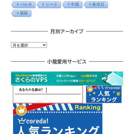
パルモ
リーク
中国
発売日
脱獄
月別アーカイブ
月
別
ア
小龍愛用サービス
ー
カ
イ
ブ