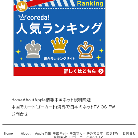
Home
About
Apple情報
中国ネット規制回避
中国でカート(ゴーカート)
海外で日本のネットTV
iOS FW
お問合せ
© Copyright 2017
小龍茶館
Snow Monkey theme by
Home
About
Apple情報
中国ネット
中国でカー
海外で日本
iOS FW
お問合せ
規制回避
ト(ゴーカー
のネットTV