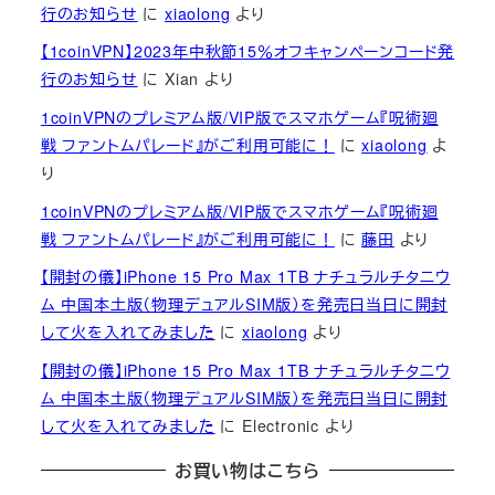
行のお知らせ
に
xiaolong
より
【1coinVPN】2023年中秋節15％オフキャンペーンコード発
行のお知らせ
に
Xian
より
1coinVPNのプレミアム版/VIP版でスマホゲーム『呪術廻
戦 ファントムパレード』がご利用可能に！
に
xiaolong
よ
り
1coinVPNのプレミアム版/VIP版でスマホゲーム『呪術廻
戦 ファントムパレード』がご利用可能に！
に
藤田
より
【開封の儀】iPhone 15 Pro Max 1TB ナチュラルチタニウ
ム 中国本土版（物理デュアルSIM版）を発売日当日に開封
して火を入れてみました
に
xiaolong
より
【開封の儀】iPhone 15 Pro Max 1TB ナチュラルチタニウ
ム 中国本土版（物理デュアルSIM版）を発売日当日に開封
して火を入れてみました
に
Electronic
より
お買い物はこちら