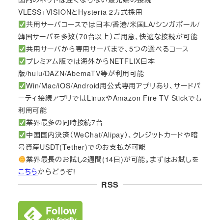
VLESS+VISIONとHysteria 2方式採用
共用サーバコースでは日本/香港/米国LA/シンガポール/
韓国サーバを多数（70台以上）ご用意、快適な接続が可能
共用サーバから専用サーバまで、5つの選べるコース
プレミアム版では海外からNETFLIX日本
版/hulu/DAZN/AbemaTV等が利用可能
Win/Mac/iOS/Android用公式専用アプリあり、サードパ
ーティ接続アプリではLinuxやAmazon Fire TV Stickでも
利用可能
業界最多の同時接続7台
中国国内決済（WeChat/Alipay）、クレジットカードや暗
号資産USDT(Tether)でのお支払が可能
業界最長のお試し2週間(14日)が可能。まずはお試しを
こちら
からどうぞ!
RSS