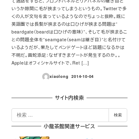
て通話をすると、フロントパネルとリアパネルの継ぎ目と
いうか隙間に毛が挟まってしまうというもの。Twitterで多
くの人が文句を言っているようなのでちょっと抜粋。既に
英語圏では長髪が挟まるのは口ひげが挟まる問題は”
beardgate（beardは口ひげの意味）”、そして毛が挟まるこ
との問題全体を”seamgate（seamは継ぎ目）”と名付けて
いるようだが、果たしてベンドゲートほど話題になるかは
不明だ。画蛇添足：なぜすきまゲートが発生するのか。。
Appleはオフィシャルサイトで、Ret […]
xiaolong
2014-10-04
投稿日
サイト内検索
検
検索
索
小龍茶館関連サービス