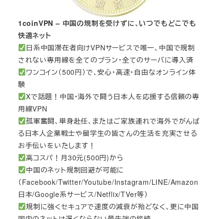
1coinVPN – 中国の規制を受けずに、いつでもどこでも
快適ネット
日系中国滞在者向けVPNサービスで唯一、中国で規制
されない専用線を全てのプラン・全てのサーバに導入済
ワンコイン（500円）で、安心・高速・自由なオンライン体
験
Xで話題！中国・海外で闘う日本人を応援する信頼の専
用線VPN
孤軍奮闘、単身赴任、またはご家族連れで海外でがんば
る日本人企業戦士や留学生の皆さんの生活を充実させる
お手伝いをいたします！
高コスパ！月30元(500円)から
中国のネット規制回避が可能に
（Facebook/Twitter/Youtube/Instagram/LINE/Amazon
日本/Google系サービス/Netflix/TVer等）
規制に強くセキュアで速度の減衰が殆どなく、更に中国
国内のネットは遅くならない最先端の接続