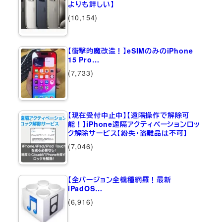
よりも詳しい】
(10,154)
【衝撃的魔改造！】eSIMのみのiPhone
15 Pro…
(7,733)
【現在受付中止中】【遠隔操作で解除可
能！】iPhone遠隔アクティベーションロッ
ク解除サービス【紛失・盗難品は不可】
(7,046)
【全バージョン全機種網羅！最新
iPadOS…
(6,916)