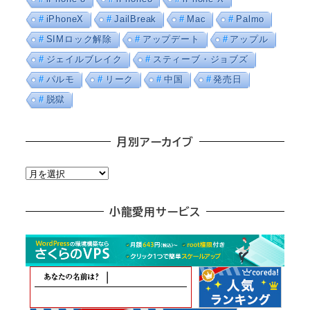
iPhoneX
JailBreak
Mac
Palmo
SIMロック解除
アップデート
アップル
ジェイルブレイク
スティーブ・ジョブズ
パルモ
リーク
中国
発売日
脱獄
月別アーカイブ
月
別
ア
小龍愛用サービス
ー
カ
イ
ブ