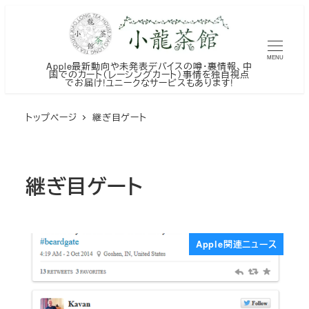
メ
イ
ン
MENU
Apple最新動向や未発表デバイスの噂・裏情報、中
コ
国でのカート（レーシングカート）事情を独自視点
でお届け!ユニークなサービスもあります!
ン
テ
トップページ
継ぎ目ゲート
ン
ツ
へ
継ぎ目ゲート
移
動
Apple関連ニュース