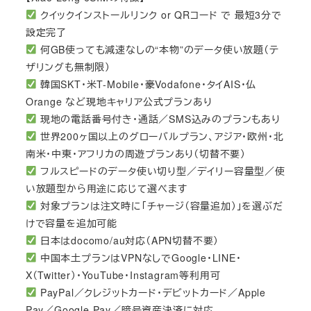
クイックインストールリンク or QRコード で 最短3分で
設定完了
何GB使っても減速なしの“本物”のデータ使い放題（テ
ザリングも無制限）
韓国SKT・米T-Mobile・豪Vodafone・タイAIS・仏
Orange など現地キャリア公式プランあり
現地の電話番号付き・通話／SMS込みのプランもあり
世界200ヶ国以上のグローバルプラン、アジア・欧州・北
南米・中東・アフリカの周遊プランあり（切替不要）
フルスピードのデータ使い切り型／デイリー容量型／使
い放題型から用途に応じて選べます
対象プランは注文時に「チャージ（容量追加）」を選ぶだ
けで容量を追加可能
日本はdocomo/au対応（APN切替不要）
中国本土プランはVPNなしでGoogle・LINE・
X（Twitter）・YouTube・Instagram等利用可
PayPal／クレジットカード・デビットカード／Apple
Pay／Google Pay／暗号資産決済に対応