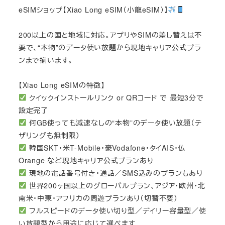
eSIMショップ【Xiao Long eSIM（小龍eSIM）】
200以上の国と地域に対応。アプリやSIMの差し替えは不
要で、“本物”のデータ使い放題から現地キャリア公式プラ
ンまで揃います。
【Xiao Long eSIMの特徴】
クイックインストールリンク or QRコード で 最短3分で
設定完了
何GB使っても減速なしの“本物”のデータ使い放題（テ
ザリングも無制限）
韓国SKT・米T-Mobile・豪Vodafone・タイAIS・仏
Orange など現地キャリア公式プランあり
現地の電話番号付き・通話／SMS込みのプランもあり
世界200ヶ国以上のグローバルプラン、アジア・欧州・北
南米・中東・アフリカの周遊プランあり（切替不要）
フルスピードのデータ使い切り型／デイリー容量型／使
い放題型から用途に応じて選べます