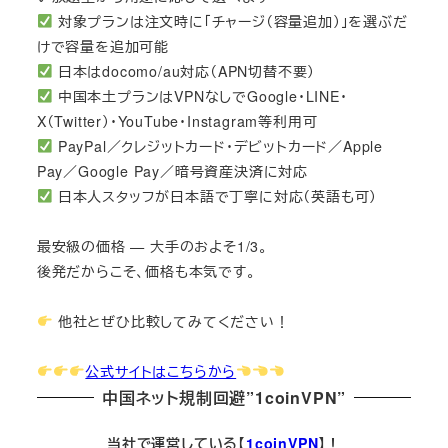
対象プランは注文時に「チャージ（容量追加）」を選ぶだ
けで容量を追加可能
日本はdocomo/au対応（APN切替不要）
中国本土プランはVPNなしでGoogle・LINE・
X（Twitter）・YouTube・Instagram等利用可
PayPal／クレジットカード・デビットカード／Apple
Pay／Google Pay／暗号資産決済に対応
日本人スタッフが日本語で丁寧に対応（英語も可）
最安級の価格 — 大手のおよそ1/3。
後発だからこそ、価格も本気です。
他社とぜひ比較してみてください！
公式サイトはこちらから
中国ネット規制回避”1coinVPN”
当社で運営している【
1coinVPN
】！