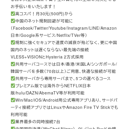
お手伝いをいたします！
高コスパ！月30元(500円)から
中国のネット規制回避が可能に
（Facebook/Twitter/Youtube/Instagram/LINE/Amazon
日本/Google系サービス/Netflix/TVer等）
規制に強くセキュアで速度の減衰が殆どなく、更に中国
国内のネットは遅くならない最先端の接続
VLESS+VISIONとHysteria 2方式採用
共用サーバコースでは日本/香港/米国LA/シンガポール/
韓国サーバを多数（70台以上）ご用意、快適な接続が可能
共用サーバから専用サーバまで、5つの選べるコース
プレミアム版では海外からNETFLIX日本
版/hulu/DAZN/AbemaTV等が利用可能
Win/Mac/iOS/Android用公式専用アプリあり、サードパ
ーティ接続アプリではLinuxやAmazon Fire TV Stickでも
利用可能
業界最多の同時接続7台
中国国内決済（WeChat/Alipay）、クレジットカードや暗