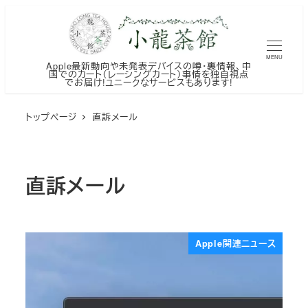
メ
イ
ン
MENU
Apple最新動向や未発表デバイスの噂・裏情報、中
コ
国でのカート（レーシングカート）事情を独自視点
でお届け!ユニークなサービスもあります!
ン
テ
トップページ
直訴メール
ン
ツ
へ
直訴メール
移
動
Apple関連ニュース