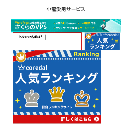
ア
小龍愛用サービス
ー
カ
イ
ブ