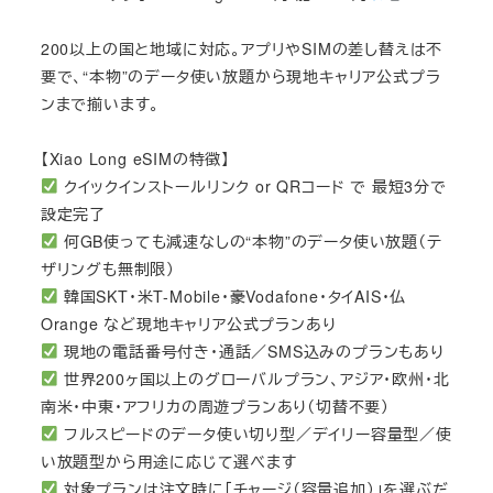
200以上の国と地域に対応。アプリやSIMの差し替えは不
要で、“本物”のデータ使い放題から現地キャリア公式プラ
ンまで揃います。
【Xiao Long eSIMの特徴】
クイックインストールリンク or QRコード で 最短3分で
設定完了
何GB使っても減速なしの“本物”のデータ使い放題（テ
ザリングも無制限）
韓国SKT・米T-Mobile・豪Vodafone・タイAIS・仏
Orange など現地キャリア公式プランあり
現地の電話番号付き・通話／SMS込みのプランもあり
世界200ヶ国以上のグローバルプラン、アジア・欧州・北
南米・中東・アフリカの周遊プランあり（切替不要）
フルスピードのデータ使い切り型／デイリー容量型／使
い放題型から用途に応じて選べます
対象プランは注文時に「チャージ（容量追加）」を選ぶだ