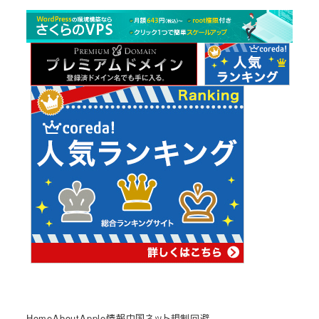
カ
イ
ブ
Home
About
Apple情報
中国ネット規制回避