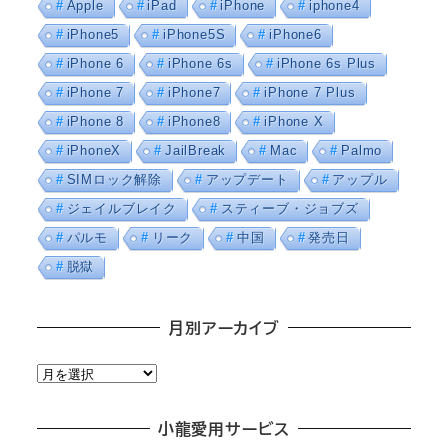
Apple
iPad
iPhone
iphone4
iPhone5
iPhone5S
iPhone6
iPhone 6
iPhone 6s
iPhone 6s Plus
iPhone 7
iPhone7
iPhone 7 Plus
iPhone 8
iPhone8
iPhone X
iPhoneX
JailBreak
Mac
Palmo
SIMロック解除
アップデート
アップル
ジェイルブレイク
スティーブ・ジョブズ
パルモ
リーク
中国
発売日
脱獄
月別アーカイブ
月
別
ア
小龍愛用サービス
ー