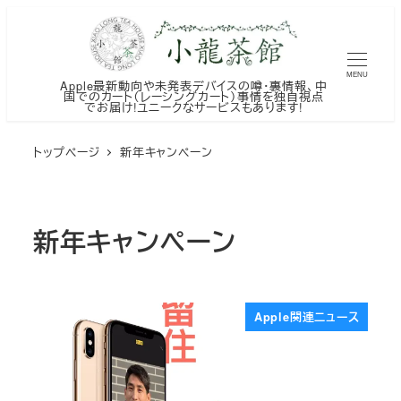
メ
イ
ン
MENU
Apple最新動向や未発表デバイスの噂・裏情報、中
コ
国でのカート（レーシングカート）事情を独自視点
でお届け!ユニークなサービスもあります!
ン
テ
トップページ
新年キャンペーン
ン
ツ
へ
新年キャンペーン
移
動
Apple関連ニュース