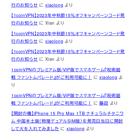
行のお知らせ
に
xiaolong
より
【1coinVPN】2023年中秋節15％オフキャンペーンコード発
行のお知らせ
に
Xian
より
【1coinVPN】2023年中秋節15％オフキャンペーンコード発
行のお知らせ
に
xiaolong
より
【1coinVPN】2023年中秋節15％オフキャンペーンコード発
行のお知らせ
に
Xian
より
1coinVPNのプレミアム版/VIP版でスマホゲーム『呪術廻
戦 ファントムパレード』がご利用可能に！
に
xiaolong
よ
り
1coinVPNのプレミアム版/VIP版でスマホゲーム『呪術廻
戦 ファントムパレード』がご利用可能に！
に
藤田
より
【開封の儀】iPhone 15 Pro Max 1TB ナチュラルチタニウ
ム 中国本土版（物理デュアルSIM版）を発売日当日に開封
して火を入れてみました
に
xiaolong
より