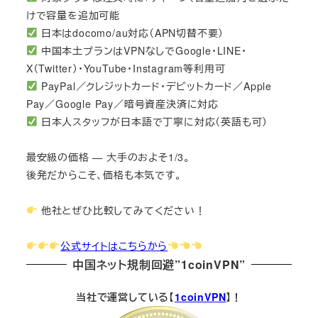
けで容量を追加可能
日本はdocomo/au対応（APN切替不要）
中国本土プランはVPNなしでGoogle・LINE・
X（Twitter）・YouTube・Instagram等利用可
PayPal／クレジットカード・デビットカード／Apple
Pay／Google Pay／暗号資産決済に対応
日本人スタッフが日本語で丁寧に対応（英語も可）
最安級の価格 — 大手のおよそ1/3。
後発だからこそ、価格も本気です。
他社とぜひ比較してみてください！
公式サイトはこちらから
中国ネット規制回避”1coinVPN”
当社で運営している【
1coinVPN
】！