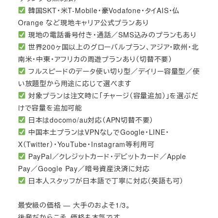
韓国SKT・米T-Mobile・豪Vodafone・タイAIS・仏
Orange など現地キャリア公式プランあり
現地の電話番号付き・通話／SMS込みのプランもあり
世界200ヶ国以上のグローバルプラン、アジア・欧州・北
南米・中東・アフリカの周遊プランあり（切替不要）
フルスピードのデータ使い切り型／デイリー容量型／使
い放題型から用途に応じて選べます
対象プランは注文時に「チャージ（容量追加）」を選ぶだ
けで容量を追加可能
日本はdocomo/au対応（APN切替不要）
中国本土プランはVPNなしでGoogle・LINE・
X（Twitter）・YouTube・Instagram等利用可
PayPal／クレジットカード・デビットカード／Apple
Pay／Google Pay／暗号資産決済に対応
日本人スタッフが日本語で丁寧に対応（英語も可）
最安級の価格 — 大手のおよそ1/3。
後発だからこそ、価格も本気です。