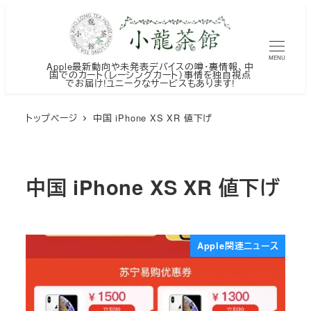
メ
イ
ン
MENU
Apple最新動向や未発表デバイスの噂・裏情報、中
コ
国でのカート（レーシングカート）事情を独自視点
でお届け!ユニークなサービスもあります!
ン
テ
トップページ
中国 iPhone XS XR 値下げ
ン
ツ
へ
中国 iPhone XS XR 値下げ
移
動
Apple関連ニュース