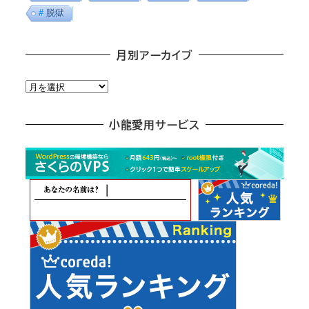
脱獄
月別アーカイブ
月
別
ア
小龍愛用サービス
ー
カ
イ
ブ