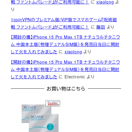
戦 ファントムパレード』がご利用可能に！
に
xiaolong
よ
り
1coinVPNのプレミアム版/VIP版でスマホゲーム『呪術廻
戦 ファントムパレード』がご利用可能に！
に
藤田
より
【開封の儀】iPhone 15 Pro Max 1TB ナチュラルチタニウ
ム 中国本土版（物理デュアルSIM版）を発売日当日に開封
して火を入れてみました
に
xiaolong
より
【開封の儀】iPhone 15 Pro Max 1TB ナチュラルチタニウ
ム 中国本土版（物理デュアルSIM版）を発売日当日に開封
して火を入れてみました
に
Electronic
より
お買い物はこちら