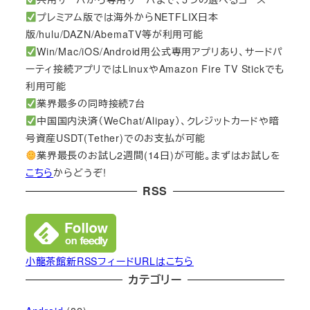
プレミアム版では海外からNETFLIX日本
版/hulu/DAZN/AbemaTV等が利用可能
Win/Mac/iOS/Android用公式専用アプリあり、サードパ
ーティ接続アプリではLinuxやAmazon Fire TV Stickでも
利用可能
業界最多の同時接続7台
中国国内決済（WeChat/Alipay）、クレジットカードや暗
号資産USDT(Tether)でのお支払が可能
業界最長のお試し2週間(14日)が可能。まずはお試しを
こちら
からどうぞ!
RSS
小龍茶館新RSSフィードURLはこちら
カテゴリー