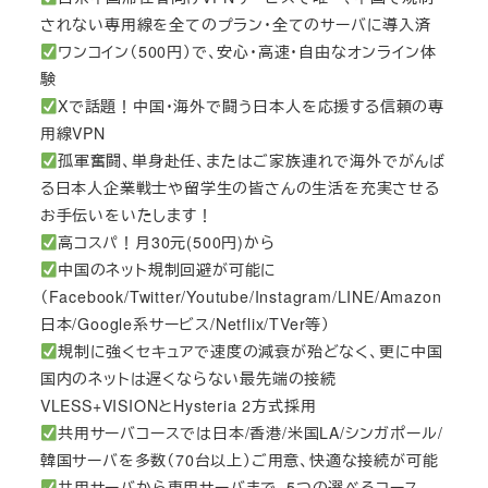
されない専用線を全てのプラン・全てのサーバに導入済
ワンコイン（500円）で、安心・高速・自由なオンライン体
験
Xで話題！中国・海外で闘う日本人を応援する信頼の専
用線VPN
孤軍奮闘、単身赴任、またはご家族連れで海外でがんば
る日本人企業戦士や留学生の皆さんの生活を充実させる
お手伝いをいたします！
高コスパ！月30元(500円)から
中国のネット規制回避が可能に
（Facebook/Twitter/Youtube/Instagram/LINE/Amazon
日本/Google系サービス/Netflix/TVer等）
規制に強くセキュアで速度の減衰が殆どなく、更に中国
国内のネットは遅くならない最先端の接続
VLESS+VISIONとHysteria 2方式採用
共用サーバコースでは日本/香港/米国LA/シンガポール/
韓国サーバを多数（70台以上）ご用意、快適な接続が可能
共用サーバから専用サーバまで、5つの選べるコース