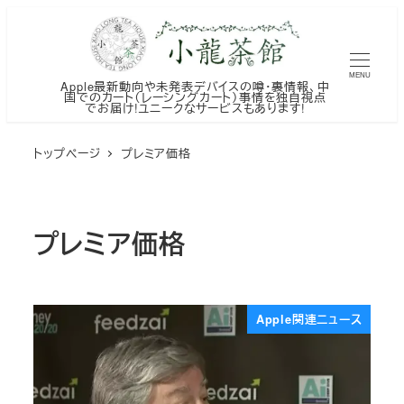
メ
イ
ン
MENU
Apple最新動向や未発表デバイスの噂・裏情報、中
コ
国でのカート（レーシングカート）事情を独自視点
でお届け!ユニークなサービスもあります!
ン
テ
トップページ
プレミア価格
ン
ツ
へ
プレミア価格
移
動
Apple関連ニュース