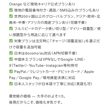
Orange など現地キャリア公式プランあり
現地の電話番号付き・通話／SMS込みのプランもあり
世界200ヶ国以上のグローバルプラン、アジア・欧州・北
南米・中東・アフリカの周遊プランあり（切替不要）
フルスピードのデータ使い切り型／デイリー容量型／使
い放題型から用途に応じて選べます
対象プランは注文時に「チャージ（容量追加）」を選ぶだ
けで容量を追加可能
日本はdocomo/au対応（APN切替不要）
中国本土プランはVPNなしでGoogle・LINE・
X（Twitter）・YouTube・Instagram等利用可
PayPal／クレジットカード・デビットカード／Apple
Pay／Google Pay／暗号資産決済に対応
日本人スタッフが日本語で丁寧に対応（英語も可）
最安級の価格 — 大手のおよそ1/3。
後発だからこそ、価格も本気です。