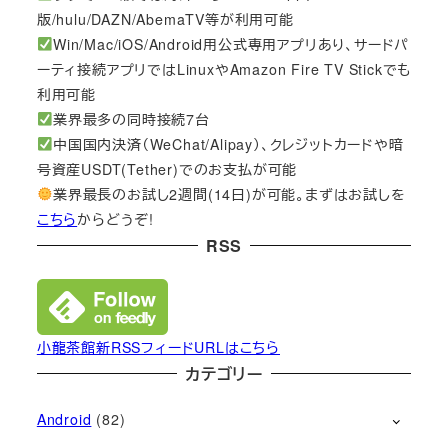
版/hulu/DAZN/AbemaTV等が利用可能
Win/Mac/iOS/Android用公式専用アプリあり、サードパ
ーティ接続アプリではLinuxやAmazon Fire TV Stickでも
利用可能
業界最多の同時接続7台
中国国内決済（WeChat/Alipay）、クレジットカードや暗
号資産USDT(Tether)でのお支払が可能
業界最長のお試し2週間(14日)が可能。まずはお試しを
こちら
からどうぞ!
RSS
小龍茶館新RSSフィードURLはこちら
カテゴリー
Android
(82)