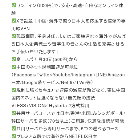
ワンコイン（500円）で、安心・高速・自由なオンライン体
験
Xで話題！中国・海外で闘う日本人を応援する信頼の専
用線VPN
孤軍奮闘、単身赴任、またはご家族連れで海外でがんば
る日本人企業戦士や留学生の皆さんの生活を充実させる
お手伝いをいたします！
高コスパ！月30元(500円)から
中国のネット規制回避が可能に
（Facebook/Twitter/Youtube/Instagram/LINE/Amazon
日本/Google系サービス/Netflix/TVer等）
規制に強くセキュアで速度の減衰が殆どなく、更に中国
国内のネットは遅くならない最先端の接続
VLESS+VISIONとHysteria 2方式採用
共用サーバコースでは日本/香港/米国LA/シンガポール/
韓国サーバを多数（70台以上）ご用意、快適な接続が可能
共用サーバから専用サーバまで、5つの選べるコース
プレミアム版では海外からNETFLIX日本