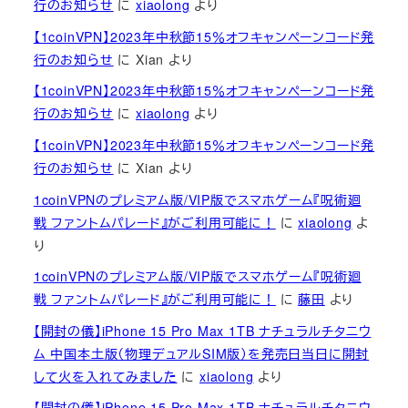
行のお知らせ
に
xiaolong
より
【1coinVPN】2023年中秋節15％オフキャンペーンコード発
行のお知らせ
に
Xian
より
【1coinVPN】2023年中秋節15％オフキャンペーンコード発
行のお知らせ
に
xiaolong
より
【1coinVPN】2023年中秋節15％オフキャンペーンコード発
行のお知らせ
に
Xian
より
1coinVPNのプレミアム版/VIP版でスマホゲーム『呪術廻
戦 ファントムパレード』がご利用可能に！
に
xiaolong
よ
り
1coinVPNのプレミアム版/VIP版でスマホゲーム『呪術廻
戦 ファントムパレード』がご利用可能に！
に
藤田
より
【開封の儀】iPhone 15 Pro Max 1TB ナチュラルチタニウ
ム 中国本土版（物理デュアルSIM版）を発売日当日に開封
して火を入れてみました
に
xiaolong
より
【開封の儀】iPhone 15 Pro Max 1TB ナチュラルチタニウ