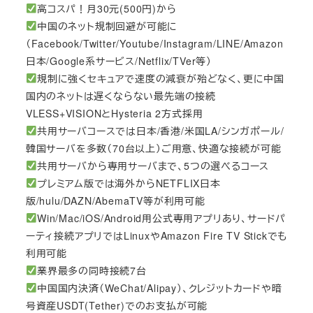
高コスパ！月30元(500円)から
中国のネット規制回避が可能に
（Facebook/Twitter/Youtube/Instagram/LINE/Amazon
日本/Google系サービス/Netflix/TVer等）
規制に強くセキュアで速度の減衰が殆どなく、更に中国
国内のネットは遅くならない最先端の接続
VLESS+VISIONとHysteria 2方式採用
共用サーバコースでは日本/香港/米国LA/シンガポール/
韓国サーバを多数（70台以上）ご用意、快適な接続が可能
共用サーバから専用サーバまで、5つの選べるコース
プレミアム版では海外からNETFLIX日本
版/hulu/DAZN/AbemaTV等が利用可能
Win/Mac/iOS/Android用公式専用アプリあり、サードパ
ーティ接続アプリではLinuxやAmazon Fire TV Stickでも
利用可能
業界最多の同時接続7台
中国国内決済（WeChat/Alipay）、クレジットカードや暗
号資産USDT(Tether)でのお支払が可能