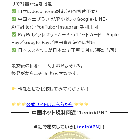
けで容量を追加可能
日本はdocomo/au対応（APN切替不要）
中国本土プランはVPNなしでGoogle・LINE・
X（Twitter）・YouTube・Instagram等利用可
PayPal／クレジットカード・デビットカード／Apple
Pay／Google Pay／暗号資産決済に対応
日本人スタッフが日本語で丁寧に対応（英語も可）
最安級の価格 — 大手のおよそ1/3。
後発だからこそ、価格も本気です。
他社とぜひ比較してみてください！
公式サイトはこちらから
中国ネット規制回避”1coinVPN”
当社で運営している【
1coinVPN
】！