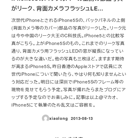
がリーク、背面カメラフラッシュLE…
次世代iPhoneとされるiPhone5Sの、バックパネルの上側
(背面カメラ等のカバー)部品の写真がリークした。リーク元
は今や中国のリーク大王のC科技氏。iPhone5との比較写
真がこちら。上がiPhone5Sのもの。これまでのリーク写真
通り、背面カメラ用フラッシュLEDの窓が縦長になってい
るのが大きな違いだ。他の写真も三枚ほど。ますます期待
が高まるiPhone5S。昨日香港のAppleストアで店員に次
世代iPhoneについて聞いたら、やはり何も知りませんとい
う対応だった。明日には深圳でiPhone5Sのフレーム等の
現物を見せてもらう予定。写真が撮れたらまたブログにア
ップする予定なのでお楽しみに。記事は以上@マカオ、
iPhone5にて執筆のため乱文はご容赦を。
xiaolong
2013-08-13
投稿日