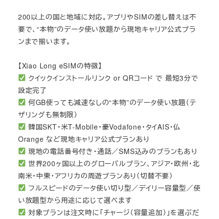
200以上の国と地域に対応。アプリやSIMの差し替えは不
要で、“本物”のデータ使い放題から現地キャリア公式プラ
ンまで揃います。
【Xiao Long eSIMの特徴】
クイックインストールリンク or QRコード で 最短3分で
設定完了
何GB使っても減速なしの“本物”のデータ使い放題（テ
ザリングも無制限）
韓国SKT・米T-Mobile・豪Vodafone・タイAIS・仏
Orange など現地キャリア公式プランあり
現地の電話番号付き・通話／SMS込みのプランもあり
世界200ヶ国以上のグローバルプラン、アジア・欧州・北
南米・中東・アフリカの周遊プランあり（切替不要）
フルスピードのデータ使い切り型／デイリー容量型／使
い放題型から用途に応じて選べます
対象プランは注文時に「チャージ（容量追加）」を選ぶだ