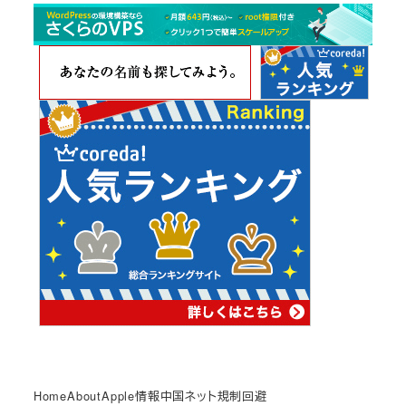
カ
イ
ブ
Home
About
Apple情報
中国ネット規制回避