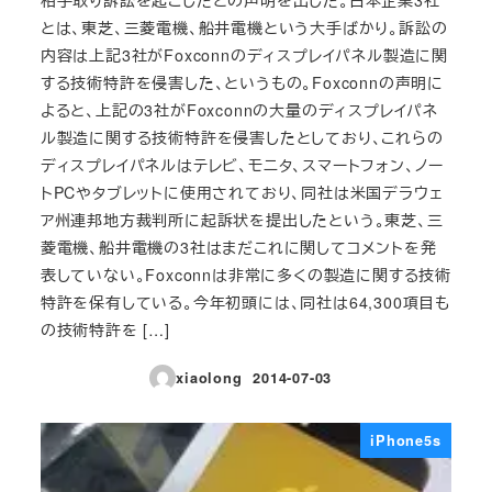
とは、東芝、三菱電機、船井電機という大手ばかり。訴訟の
内容は上記3社がFoxconnのディスプレイパネル製造に関
する技術特許を侵害した、というもの。Foxconnの声明に
よると、上記の3社がFoxconnの大量のディスプレイパネ
ル製造に関する技術特許を侵害したとしており、これらの
ディスプレイパネルはテレビ、モニタ、スマートフォン、ノー
トPCやタブレットに使用されており、同社は米国デラウェ
ア州連邦地方裁判所に起訴状を提出したという。東芝、三
菱電機、船井電機の3社はまだこれに関してコメントを発
表していない。Foxconnは非常に多くの製造に関する技術
特許を保有している。今年初頭には、同社は64,300項目も
の技術特許を […]
xiaolong
2014-07-03
投稿日
iPhone5s