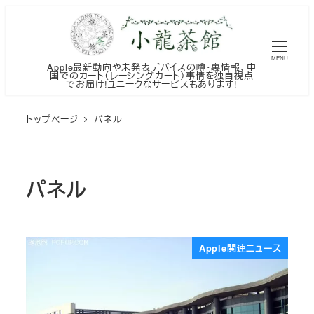
メ
イ
ン
MENU
Apple最新動向や未発表デバイスの噂・裏情報、中
コ
国でのカート（レーシングカート）事情を独自視点
でお届け!ユニークなサービスもあります!
ン
テ
トップページ
パネル
ン
ツ
へ
パネル
移
動
Apple関連ニュース