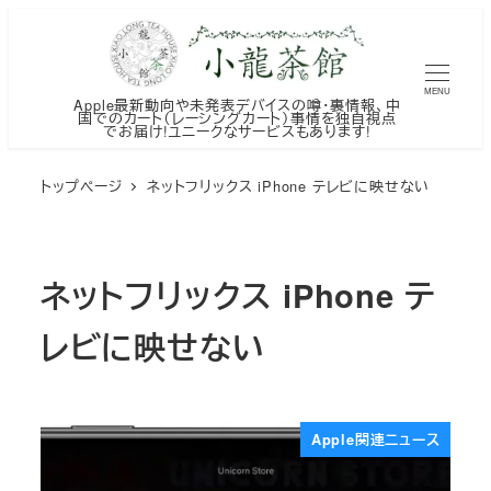
メ
イ
ン
MENU
Apple最新動向や未発表デバイスの噂・裏情報、中
コ
国でのカート（レーシングカート）事情を独自視点
でお届け!ユニークなサービスもあります!
ン
テ
トップページ
ネットフリックス iPhone テレビに映せない
ン
ツ
へ
ネットフリックス iPhone テ
移
動
レビに映せない
Apple関連ニュース