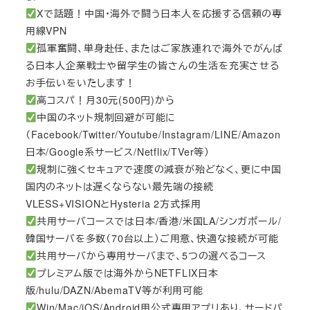
Xで話題！中国・海外で闘う日本人を応援する信頼の専
用線VPN
孤軍奮闘、単身赴任、またはご家族連れで海外でがんば
る日本人企業戦士や留学生の皆さんの生活を充実させる
お手伝いをいたします！
高コスパ！月30元(500円)から
中国のネット規制回避が可能に
（Facebook/Twitter/Youtube/Instagram/LINE/Amazon
日本/Google系サービス/Netflix/TVer等）
規制に強くセキュアで速度の減衰が殆どなく、更に中国
国内のネットは遅くならない最先端の接続
VLESS+VISIONとHysteria 2方式採用
共用サーバコースでは日本/香港/米国LA/シンガポール/
韓国サーバを多数（70台以上）ご用意、快適な接続が可能
共用サーバから専用サーバまで、5つの選べるコース
プレミアム版では海外からNETFLIX日本
版/hulu/DAZN/AbemaTV等が利用可能
Win/Mac/iOS/Android用公式専用アプリあり、サードパ