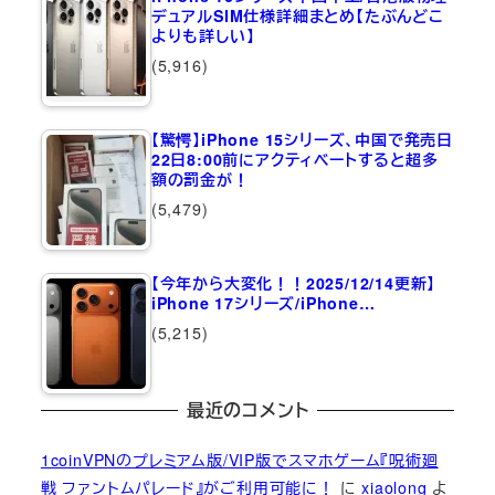
デュアルSIM仕様詳細まとめ【たぶんどこ
よりも詳しい】
(5,916)
【驚愕】iPhone 15シリーズ、中国で発売日
22日8:00前にアクティベートすると超多
額の罰金が！
(5,479)
【今年から大変化！！2025/12/14更新】
iPhone 17シリーズ/iPhone…
(5,215)
最近のコメント
1coinVPNのプレミアム版/VIP版でスマホゲーム『呪術廻
戦 ファントムパレード』がご利用可能に！
に
xiaolong
よ