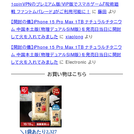
1coinVPNのプレミアム版/VIP版でスマホゲーム『呪術廻
戦 ファントムパレード』がご利用可能に！
に
藤田
より
【開封の儀】iPhone 15 Pro Max 1TB ナチュラルチタニウ
ム 中国本土版（物理デュアルSIM版）を発売日当日に開封
して火を入れてみました
に
xiaolong
より
【開封の儀】iPhone 15 Pro Max 1TB ナチュラルチタニウ
ム 中国本土版（物理デュアルSIM版）を発売日当日に開封
して火を入れてみました
に
Electronic
より
お買い物はこちら