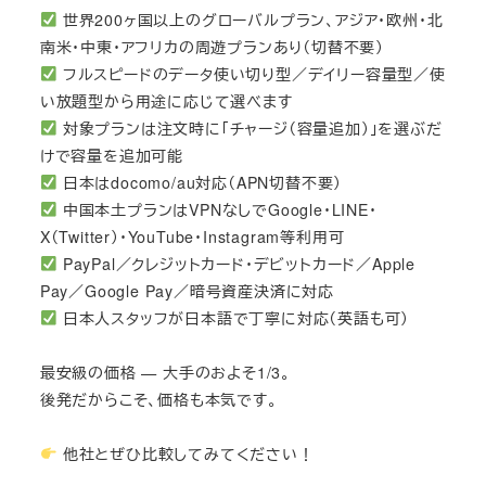
世界200ヶ国以上のグローバルプラン、アジア・欧州・北
南米・中東・アフリカの周遊プランあり（切替不要）
フルスピードのデータ使い切り型／デイリー容量型／使
い放題型から用途に応じて選べます
対象プランは注文時に「チャージ（容量追加）」を選ぶだ
けで容量を追加可能
日本はdocomo/au対応（APN切替不要）
中国本土プランはVPNなしでGoogle・LINE・
X（Twitter）・YouTube・Instagram等利用可
PayPal／クレジットカード・デビットカード／Apple
Pay／Google Pay／暗号資産決済に対応
日本人スタッフが日本語で丁寧に対応（英語も可）
最安級の価格 — 大手のおよそ1/3。
後発だからこそ、価格も本気です。
他社とぜひ比較してみてください！