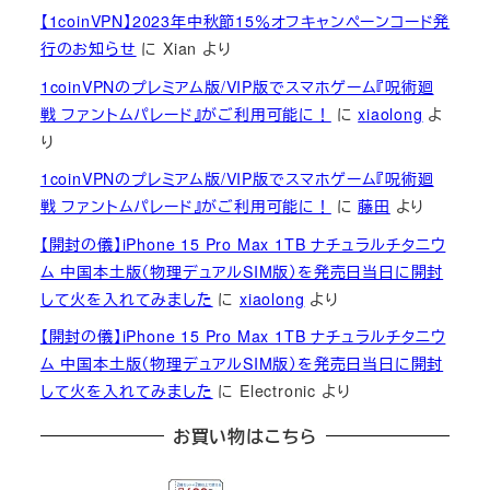
【1coinVPN】2023年中秋節15％オフキャンペーンコード発
行のお知らせ
に
Xian
より
1coinVPNのプレミアム版/VIP版でスマホゲーム『呪術廻
戦 ファントムパレード』がご利用可能に！
に
xiaolong
よ
り
1coinVPNのプレミアム版/VIP版でスマホゲーム『呪術廻
戦 ファントムパレード』がご利用可能に！
に
藤田
より
【開封の儀】iPhone 15 Pro Max 1TB ナチュラルチタニウ
ム 中国本土版（物理デュアルSIM版）を発売日当日に開封
して火を入れてみました
に
xiaolong
より
【開封の儀】iPhone 15 Pro Max 1TB ナチュラルチタニウ
ム 中国本土版（物理デュアルSIM版）を発売日当日に開封
して火を入れてみました
に
Electronic
より
お買い物はこちら