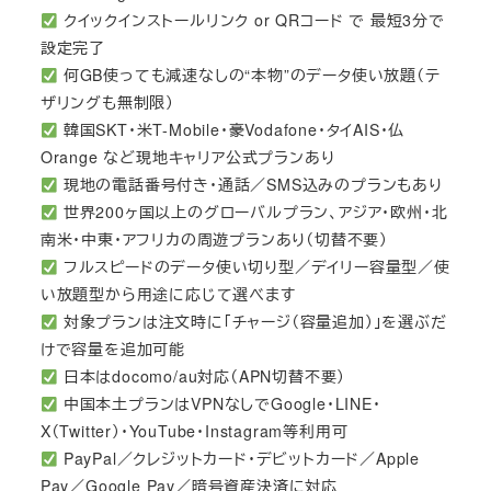
クイックインストールリンク or QRコード で 最短3分で
設定完了
何GB使っても減速なしの“本物”のデータ使い放題（テ
ザリングも無制限）
韓国SKT・米T-Mobile・豪Vodafone・タイAIS・仏
Orange など現地キャリア公式プランあり
現地の電話番号付き・通話／SMS込みのプランもあり
世界200ヶ国以上のグローバルプラン、アジア・欧州・北
南米・中東・アフリカの周遊プランあり（切替不要）
フルスピードのデータ使い切り型／デイリー容量型／使
い放題型から用途に応じて選べます
対象プランは注文時に「チャージ（容量追加）」を選ぶだ
けで容量を追加可能
日本はdocomo/au対応（APN切替不要）
中国本土プランはVPNなしでGoogle・LINE・
X（Twitter）・YouTube・Instagram等利用可
PayPal／クレジットカード・デビットカード／Apple
Pay／Google Pay／暗号資産決済に対応