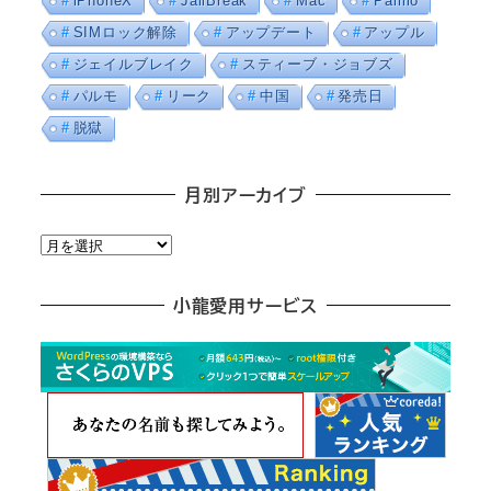
iPhoneX
JailBreak
Mac
Palmo
SIMロック解除
アップデート
アップル
ジェイルブレイク
スティーブ・ジョブズ
パルモ
リーク
中国
発売日
脱獄
月別アーカイブ
月
別
ア
小龍愛用サービス
ー
カ
イ
ブ