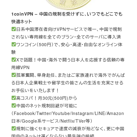
1coinVPN – 中国の規制を受けずに、いつでもどこでも
快適ネット
日系中国滞在者向けVPNサービスで唯一、中国で規制
されない専用線を全てのプラン・全てのサーバに導入済
ワンコイン（500円）で、安心・高速・自由なオンライン体
験
Xで話題！中国・海外で闘う日本人を応援する信頼の専
用線VPN
孤軍奮闘、単身赴任、またはご家族連れで海外でがんば
る日本人企業戦士や留学生の皆さんの生活を充実させる
お手伝いをいたします！
高コスパ！月30元(500円)から
中国のネット規制回避が可能に
（Facebook/Twitter/Youtube/Instagram/LINE/Amazon
日本/Google系サービス/Netflix/TVer等）
規制に強くセキュアで速度の減衰が殆どなく、更に中国
国内のネットは遅くならない最先端の接続