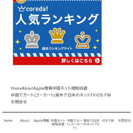
Home
About
Apple情報
中国ネット規制回避
中国でカート(ゴーカート)
海外で日本のネットTV
iOS FW
お問合せ
© Copyright 2017
小龍茶館
Snow Monkey theme by
Home
About
Apple情報
中国ネット
中国でカー
海外で日本
iOS FW
お問合せ
規制回避
ト(ゴーカー
のネットTV
モンキーレンチ
ト)