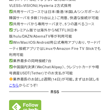
VLESS+VISIONとHysteria 2方式採用
共用サーバコースでは日本/香港/米国LA/シンガポール/
韓国サーバを多数（70台以上）ご用意、快適な接続が可能
共用サーバから専用サーバまで、5つの選べるコース
プレミアム版では海外からNETFLIX日本
版/hulu/DAZN/AbemaTV等が利用可能
Win/Mac/iOS/Android用公式専用アプリあり、サードパ
ーティ接続アプリではLinuxやAmazon Fire TV Stickでも
利用可能
業界最多の同時接続7台
中国国内決済（WeChat/Alipay）、クレジットカードや暗
号資産USDT(Tether)でのお支払が可能
業界最長のお試し2週間(14日)が可能。まずはお試しを
こちら
からどうぞ!
RSS