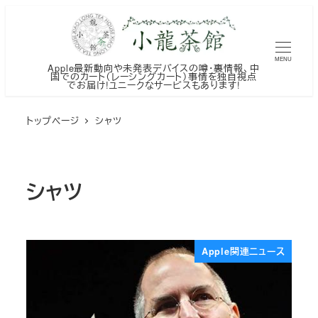
メ
イ
ン
MENU
Apple最新動向や未発表デバイスの噂・裏情報、中
コ
国でのカート（レーシングカート）事情を独自視点
でお届け!ユニークなサービスもあります!
ン
テ
トップページ
シャツ
ン
ツ
へ
シャツ
移
動
Apple関連ニュース