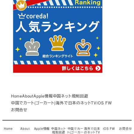
Home
About
Apple情報
中国ネット規制回避
中国でカート(ゴーカート)
海外で日本のネットTV
iOS FW
お問合せ
© Copyright 2017
小龍茶館
Snow Monkey theme by
Home
About
Apple情報
中国ネット
中国でカー
海外で日本
iOS FW
お問合せ
規制回避
ト(ゴーカー
のネットTV