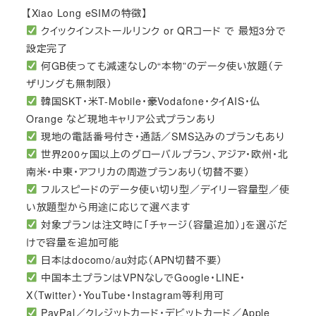
【Xiao Long eSIMの特徴】
クイックインストールリンク or QRコード で 最短3分で
設定完了
何GB使っても減速なしの“本物”のデータ使い放題（テ
ザリングも無制限）
韓国SKT・米T-Mobile・豪Vodafone・タイAIS・仏
Orange など現地キャリア公式プランあり
現地の電話番号付き・通話／SMS込みのプランもあり
世界200ヶ国以上のグローバルプラン、アジア・欧州・北
南米・中東・アフリカの周遊プランあり（切替不要）
フルスピードのデータ使い切り型／デイリー容量型／使
い放題型から用途に応じて選べます
対象プランは注文時に「チャージ（容量追加）」を選ぶだ
けで容量を追加可能
日本はdocomo/au対応（APN切替不要）
中国本土プランはVPNなしでGoogle・LINE・
X（Twitter）・YouTube・Instagram等利用可
PayPal／クレジットカード・デビットカード／Apple