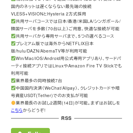
国内のネットは遅くならない最先端の接続
VLESS+VISIONとHysteria 2方式採用
共用サーバコースでは日本/香港/米国LA/シンガポール/
韓国サーバを多数（70台以上）ご用意、快適な接続が可能
共用サーバから専用サーバまで、5つの選べるコース
プレミアム版では海外からNETFLIX日本
版/hulu/DAZN/AbemaTV等が利用可能
Win/Mac/iOS/Android用公式専用アプリあり、サードパ
ーティ接続アプリではLinuxやAmazon Fire TV Stickでも
利用可能
業界最多の同時接続7台
中国国内決済（WeChat/Alipay）、クレジットカードや暗
号資産USDT(Tether)でのお支払が可能
業界最長のお試し2週間(14日)が可能。まずはお試しを
こちら
からどうぞ!
RSS