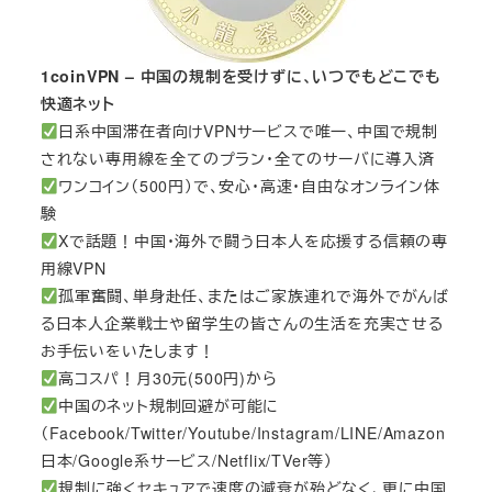
1coinVPN – 中国の規制を受けずに、いつでもどこでも
快適ネット
日系中国滞在者向けVPNサービスで唯一、中国で規制
されない専用線を全てのプラン・全てのサーバに導入済
ワンコイン（500円）で、安心・高速・自由なオンライン体
験
Xで話題！中国・海外で闘う日本人を応援する信頼の専
用線VPN
孤軍奮闘、単身赴任、またはご家族連れで海外でがんば
る日本人企業戦士や留学生の皆さんの生活を充実させる
お手伝いをいたします！
高コスパ！月30元(500円)から
中国のネット規制回避が可能に
（Facebook/Twitter/Youtube/Instagram/LINE/Amazon
日本/Google系サービス/Netflix/TVer等）
規制に強くセキュアで速度の減衰が殆どなく、更に中国