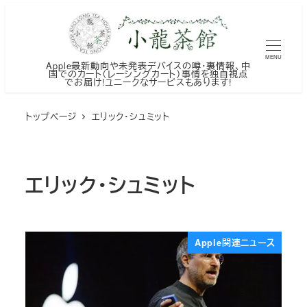
メ
イ
ン
MENU
Apple最新動向や未発表デバイスの噂・裏情報、中
コ
国でのカート（レーシングカート）事情を独自視点
でお届け!ユニークなサービスもあります!
ン
テ
トップページ
エリック・シュミット
ン
ツ
へ
エリック・シュミット
移
動
Apple関連ニュース