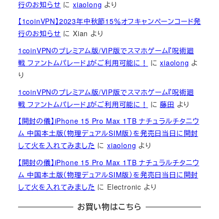
行のお知らせ
に
xiaolong
より
【1coinVPN】2023年中秋節15％オフキャンペーンコード発
行のお知らせ
に
Xian
より
1coinVPNのプレミアム版/VIP版でスマホゲーム『呪術廻
戦 ファントムパレード』がご利用可能に！
に
xiaolong
よ
り
1coinVPNのプレミアム版/VIP版でスマホゲーム『呪術廻
戦 ファントムパレード』がご利用可能に！
に
藤田
より
【開封の儀】iPhone 15 Pro Max 1TB ナチュラルチタニウ
ム 中国本土版（物理デュアルSIM版）を発売日当日に開封
して火を入れてみました
に
xiaolong
より
【開封の儀】iPhone 15 Pro Max 1TB ナチュラルチタニウ
ム 中国本土版（物理デュアルSIM版）を発売日当日に開封
して火を入れてみました
に
Electronic
より
お買い物はこちら