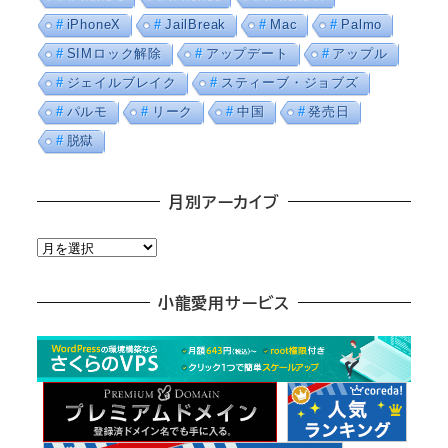
iPhoneX
JailBreak
Mac
Palmo
SIMロック解除
アップデート
アップル
ジェイルブレイク
スティーブ・ジョブズ
パルモ
リーク
中国
発売日
脱獄
月別アーカイブ
月
別
ア
小龍愛用サービス
ー
カ
イ
ブ