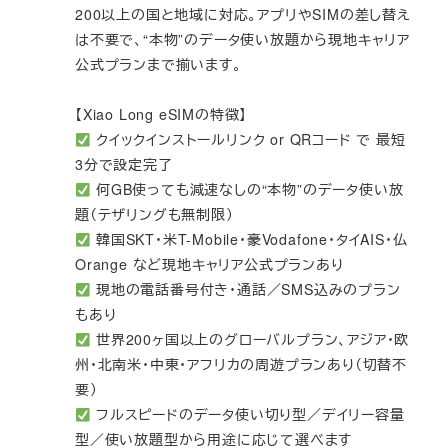
200以上の国と地域に対応。アプリやSIMの差し替え
は不要で、“本物”のデータ使い放題から現地キャリア
公式プランまで揃います。
【Xiao Long eSIMの特徴】
クイックインストールリンク or QRコード で 最短
3分で設定完了
何GB使っても減速なしの“本物”のデータ使い放
題（テザリングも無制限）
韓国SKT・米T-Mobile・豪Vodafone・タイAIS・仏
Orange など現地キャリア公式プランあり
現地の電話番号付き・通話／SMS込みのプラン
もあり
世界200ヶ国以上のグローバルプラン、アジア・欧
州・北南米・中東・アフリカの周遊プランあり（切替不
要）
フルスピードのデータ使い切り型／デイリー容量
型／使い放題型から用途に応じて選べます