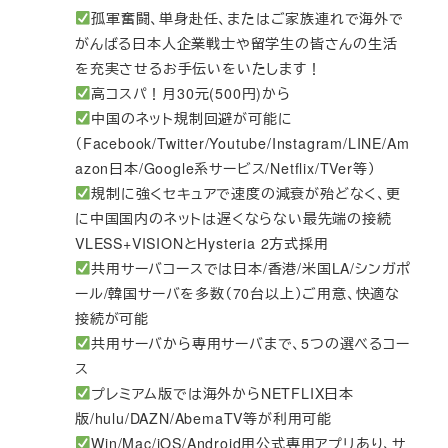
孤軍奮闘、単身赴任、またはご家族連れで海外で
がんばる日本人企業戦士や留学生の皆さんの生活
を充実させるお手伝いをいたします！
高コスパ！月30元(500円)から
中国のネット規制回避が可能に
（Facebook/Twitter/Youtube/Instagram/LINE/Am
azon日本/Google系サービス/Netflix/TVer等）
規制に強くセキュアで速度の減衰が殆どなく、更
に中国国内のネットは遅くならない最先端の接続
VLESS+VISIONとHysteria 2方式採用
共用サーバコースでは日本/香港/米国LA/シンガポ
ール/韓国サーバを多数（70台以上）ご用意、快適な
接続が可能
共用サーバから専用サーバまで、5つの選べるコー
ス
プレミアム版では海外からNETFLIX日本
版/hulu/DAZN/AbemaTV等が利用可能
Win/Mac/iOS/Android用公式専用アプリあり、サ