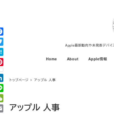
メ
イ
ン
コ
ン
テ
Apple最新動向や未発表デバ
ン
ツ
Home
About
Apple情報
へ
移
動
トップページ
アップル 人事
アップル 人事