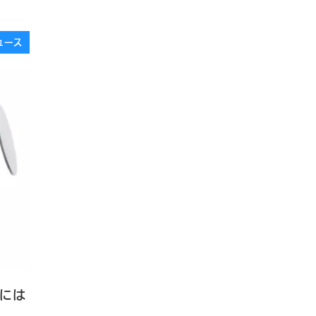
ュース
Oには