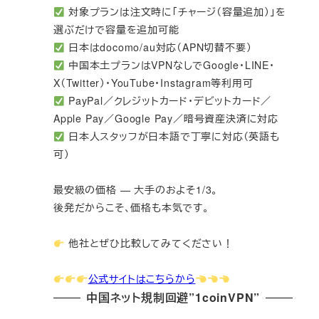
対象プランは注文時に「チャージ（容量追加）」を
選ぶだけで容量を追加可能
日本はdocomo/au対応（APN切替不要）
中国本土プランはVPNなしでGoogle・LINE・
X（Twitter）・YouTube・Instagram等利用可
PayPal／クレジットカード・デビットカード／
Apple Pay／Google Pay／暗号資産決済に対応
日本人スタッフが日本語で丁寧に対応（英語も
可）
最安級の価格 — 大手のおよそ1/3。
後発だからこそ、価格も本気です。
他社とぜひ比較してみてください！
公式サイトはこちらから
中国ネット規制回避”1coinVPN”