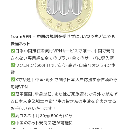
1coinVPN – 中国の規制を受けずに、いつでもどこでも
快適ネット
日系中国滞在者向けVPNサービスで唯一、中国で規制
されない専用線を全てのプラン・全てのサーバに導入済
ワンコイン（500円）で、安心・高速・自由なオンライン体
験
Xで話題！中国・海外で闘う日本人を応援する信頼の専
用線VPN
孤軍奮闘、単身赴任、またはご家族連れで海外でがんば
る日本人企業戦士や留学生の皆さんの生活を充実させる
お手伝いをいたします！
高コスパ！月30元(500円)から
中国のネット規制回避が可能に