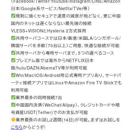
（Facebook/Twitter/Youtube/Instagram/LINE/Amazon
日本/Google系サービス/Netflix/TVer等）
規制に強くセキュアで速度の減衰が殆どなく、更に中国
国内のネットは遅くならない最先端の接続
VLESS+VISIONとHysteria 2方式採用
共用サーバコースでは日本/香港/米国LA/シンガポール/
韓国サーバを多数（70台以上）ご用意、快適な接続が可能
共用サーバから専用サーバまで、5つの選べるコース
プレミアム版では海外からNETFLIX日本
版/hulu/DAZN/AbemaTV等が利用可能
Win/Mac/iOS/Android用公式専用アプリあり、サードパ
ーティ接続アプリではLinuxやAmazon Fire TV Stickでも
利用可能
業界最多の同時接続7台
中国国内決済（WeChat/Alipay）、クレジットカードや暗
号資産USDT(Tether)でのお支払が可能
業界最長のお試し2週間(14日)が可能。まずはお試しを
こちら
からどうぞ!