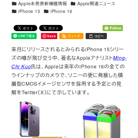
カテゴリー
カテゴリー
Apple未発表新機種情報
Apple関連ニュース
者
カテゴリー
カテゴリー
iPhone 15
iPhone 16
Save
フィード
コピー
来月にリリースされるとみられるiPhone 15シリー
ズの噂が飛び交う中、著名なAppleアナリスト
Ming-
Chi Kuo
氏は、Appleは来年のiPhone 16の全ての
ラインナップのカメラで、ソニーの更に発展した積
層型CMOSイメージセンサを採用する予定との見
解をTwitter（X）にて示しています。