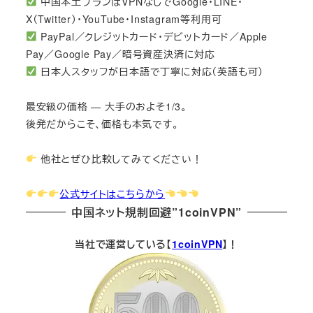
中国本土プランはVPNなしでGoogle・LINE・
X（Twitter）・YouTube・Instagram等利用可
PayPal／クレジットカード・デビットカード／Apple
Pay／Google Pay／暗号資産決済に対応
日本人スタッフが日本語で丁寧に対応（英語も可）
最安級の価格 — 大手のおよそ1/3。
後発だからこそ、価格も本気です。
他社とぜひ比較してみてください！
公式サイトはこちらから
中国ネット規制回避”1coinVPN”
当社で運営している【
1coinVPN
】！