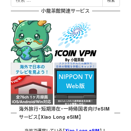
検索
索
小龍茶館関連サービス
海外旅行・短期滞在・一時帰国者向けeSIM
サービス【Xiao Long eSIM】
当社で運営している【
Xiao Long eSIM
】！