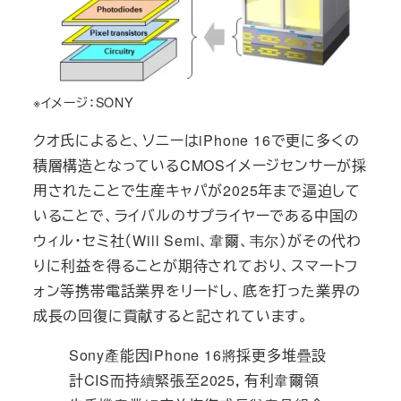
※イメージ：SONY
クオ氏によると、ソニーはiPhone 16で更に多くの
積層構造となっているCMOSイメージセンサーが採
用されたことで生産キャパが2025年まで逼迫して
いることで、ライバルのサプライヤーである中国の
ウィル・セミ社（Will Semi、韋爾、韦尔）がその代わ
りに利益を得ることが期待されており、スマートフ
ォン等携帯電話業界をリードし、底を打った業界の
成長の回復に貢献すると記されています。
Sony產能因iPhone 16將採更多堆疊設
計CIS而持續緊張至2025，有利韋爾領