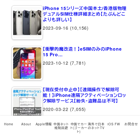
iPhone 15シリーズ中国本土/香港版物理
デュアルSIM仕様詳細まとめ【たぶんどこ
よりも詳しい】
2023-09-16
(10,156)
【衝撃的魔改造！】eSIMのみのiPhone
15 Pro…
2023-10-12
(7,781)
【現在受付中止中】【遠隔操作で解除可
能！】iPhone遠隔アクティベーションロッ
ク解除サービス【紛失・盗難品は不可】
2020-03-22
(7,055)
Home
About
Apple情報
中国ネット
中国でカー
海外で日本
iOS FW
お問合せ
規制回避
ト(ゴーカー
のネットTV
【全バージョン全機種網羅！最新
ト)
iPadOS…