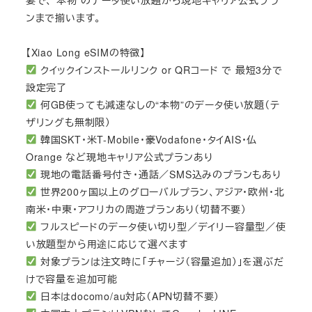
ンまで揃います。
【Xiao Long eSIMの特徴】
クイックインストールリンク or QRコード で 最短3分で
設定完了
何GB使っても減速なしの“本物”のデータ使い放題（テ
ザリングも無制限）
韓国SKT・米T-Mobile・豪Vodafone・タイAIS・仏
Orange など現地キャリア公式プランあり
現地の電話番号付き・通話／SMS込みのプランもあり
世界200ヶ国以上のグローバルプラン、アジア・欧州・北
南米・中東・アフリカの周遊プランあり（切替不要）
フルスピードのデータ使い切り型／デイリー容量型／使
い放題型から用途に応じて選べます
対象プランは注文時に「チャージ（容量追加）」を選ぶだ
けで容量を追加可能
日本はdocomo/au対応（APN切替不要）