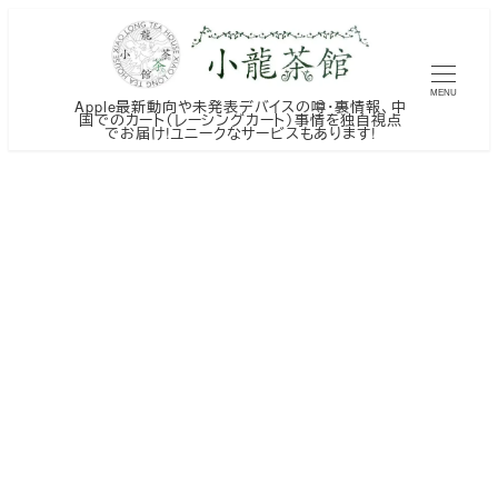
メ
イ
ン
MENU
Apple最新動向や未発表デバイスの噂・裏情報、中
コ
国でのカート（レーシングカート）事情を独自視点
でお届け!ユニークなサービスもあります!
ン
テ
ン
ツ
へ
移
動