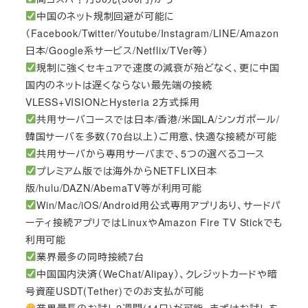
中国のネット規制回避が可能に
（Facebook/Twitter/Youtube/Instagram/LINE/Amazon
日本/Google系サービス/Netflix/TVer等）
規制に強くセキュアで速度の減衰が殆どなく、更に中国
国内のネットは遅くならない最先端の接続
VLESS+VISIONとHysteria 2方式採用
共用サーバコースでは日本/香港/米国LA/シンガポール/
韓国サーバを多数（70台以上）ご用意、快適な接続が可能
共用サーバから専用サーバまで、5つの選べるコース
プレミアム版では海外からNETFLIX日本
版/hulu/DAZN/AbemaTV等が利用可能
Win/Mac/iOS/Android用公式専用アプリあり、サードパ
ーティ接続アプリではLinuxやAmazon Fire TV Stickでも
利用可能
業界最多の同時接続7台
中国国内決済（WeChat/Alipay）、クレジットカードや暗
号資産USDT(Tether)でのお支払が可能
業界最長のお試し2週間(14日)が可能。まずはお試しを