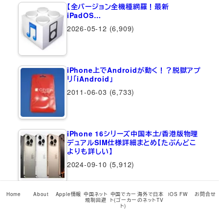
【全バージョン全機種網羅！最新
iPadOS…
2026-05-12
(6,909)
iPhone上でAndroidが動く！？脱獄アプ
リ「iAndroid」
2011-06-03
(6,733)
iPhone 16シリーズ中国本土/香港版物理
デュアルSIM仕様詳細まとめ【たぶんどこ
よりも詳しい】
2024-09-10
(5,912)
Home
About
Apple情報
中国ネット
中国でカー
海外で日本
iOS FW
お問合せ
【驚愕】iPhone 15シリーズ、中国で発売日
規制回避
ト(ゴーカー
のネットTV
22日8:00前にアクティベートすると超多
ト)
額の罰金が！