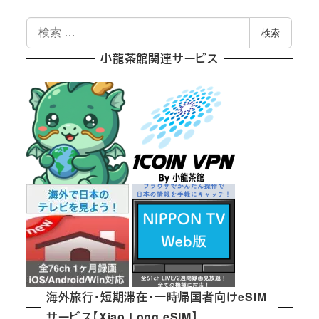
検
検索
索
小龍茶館関連サービス
海外旅行・短期滞在・一時帰国者向けeSIM
サービス【Xiao Long eSIM】