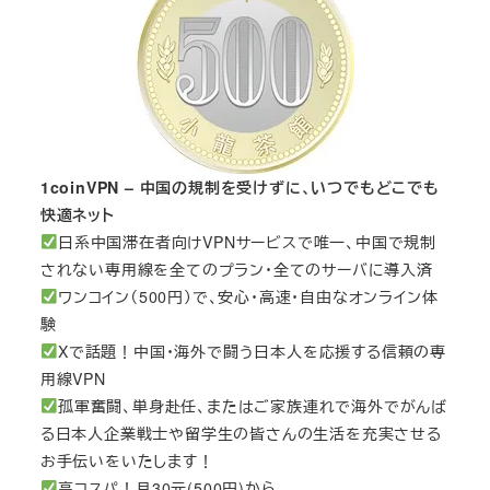
1coinVPN – 中国の規制を受けずに、いつでもどこでも
快適ネット
日系中国滞在者向けVPNサービスで唯一、中国で規制
されない専用線を全てのプラン・全てのサーバに導入済
ワンコイン（500円）で、安心・高速・自由なオンライン体
験
Xで話題！中国・海外で闘う日本人を応援する信頼の専
用線VPN
孤軍奮闘、単身赴任、またはご家族連れで海外でがんば
る日本人企業戦士や留学生の皆さんの生活を充実させる
お手伝いをいたします！
高コスパ！月30元(500円)から