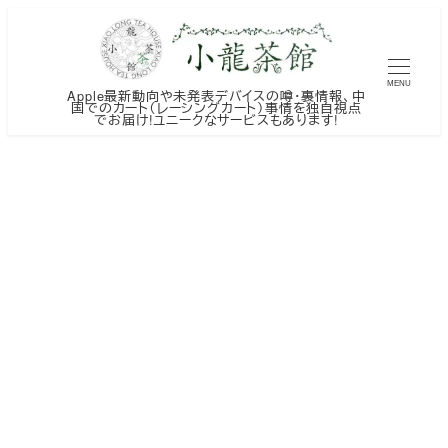
メ
イ
ン
MENU
Apple最新動向や未発表デバイスの噂・裏情報、中
コ
国でのカート（レーシングカート）事情を独自視点
でお届け!ユニークなサービスもあります!
ン
テ
ン
ツ
へ
移
動