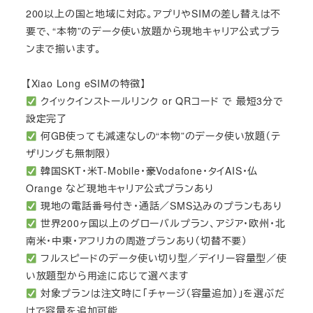
200以上の国と地域に対応。アプリやSIMの差し替えは不
要で、“本物”のデータ使い放題から現地キャリア公式プラ
ンまで揃います。
【Xiao Long eSIMの特徴】
クイックインストールリンク or QRコード で 最短3分で
設定完了
何GB使っても減速なしの“本物”のデータ使い放題（テ
ザリングも無制限）
韓国SKT・米T-Mobile・豪Vodafone・タイAIS・仏
Orange など現地キャリア公式プランあり
現地の電話番号付き・通話／SMS込みのプランもあり
世界200ヶ国以上のグローバルプラン、アジア・欧州・北
南米・中東・アフリカの周遊プランあり（切替不要）
フルスピードのデータ使い切り型／デイリー容量型／使
い放題型から用途に応じて選べます
対象プランは注文時に「チャージ（容量追加）」を選ぶだ
けで容量を追加可能