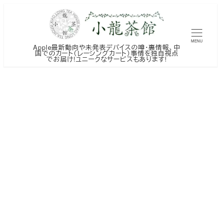
メ
イ
ン
MENU
Apple最新動向や未発表デバイスの噂・裏情報、中
コ
国でのカート（レーシングカート）事情を独自視点
でお届け!ユニークなサービスもあります!
ン
テ
ン
ツ
へ
移
動