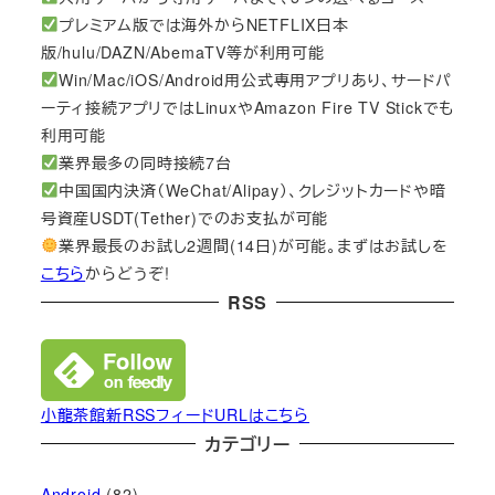
プレミアム版では海外からNETFLIX日本
版/hulu/DAZN/AbemaTV等が利用可能
Win/Mac/iOS/Android用公式専用アプリあり、サードパ
ーティ接続アプリではLinuxやAmazon Fire TV Stickでも
利用可能
業界最多の同時接続7台
中国国内決済（WeChat/Alipay）、クレジットカードや暗
号資産USDT(Tether)でのお支払が可能
業界最長のお試し2週間(14日)が可能。まずはお試しを
こちら
からどうぞ!
RSS
小龍茶館新RSSフィードURLはこちら
カテゴリー
Android
(82)