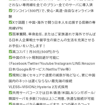
されない専用線を全てのプラン・全てのサーバに導入済
ワンコイン（500円）で、安心・高速・自由なオンライン体
験
Xで話題！中国・海外で闘う日本人を応援する信頼の専
用線VPN
孤軍奮闘、単身赴任、またはご家族連れで海外でがんば
る日本人企業戦士や留学生の皆さんの生活を充実させる
お手伝いをいたします！
高コスパ！月30元(500円)から
中国のネット規制回避が可能に
（Facebook/Twitter/Youtube/Instagram/LINE/Amazon
日本/Google系サービス/Netflix/TVer等）
規制に強くセキュアで速度の減衰が殆どなく、更に中国
国内のネットは遅くならない最先端の接続
VLESS+VISIONとHysteria 2方式採用
共用サーバコースでは日本/香港/米国LA/シンガポール/
韓国サーバを多数（70台以上）ご用意、快適な接続が可能
共用サーバから専用サーバまで、5つの選べるコース