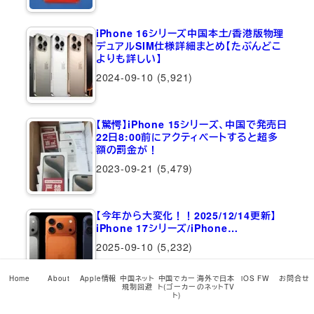
iPhone 16シリーズ中国本土/香港版物理
デュアルSIM仕様詳細まとめ【たぶんどこ
よりも詳しい】
2024-09-10
(5,921)
【驚愕】iPhone 15シリーズ、中国で発売日
22日8:00前にアクティベートすると超多
額の罰金が！
2023-09-21
(5,479)
【今年から大変化！！2025/12/14更新】
iPhone 17シリーズ/iPhone…
2025-09-10
(5,232)
Home
About
Apple情報
中国ネット
中国でカー
海外で日本
iOS FW
お問合せ
規制回避
ト(ゴーカー
のネットTV
最近のコメント
ト)