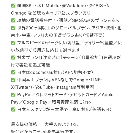
韓国SKT・米T-Mobile・豪Vodafone・タイAIS・仏
Orange など現地キャリア公式プランあり
現地の電話番号付き・通話／SMS込みのプランもあり
世界200ヶ国以上のグローバルプラン、アジア・欧州・北
南米・中東・アフリカの周遊プランあり（切替不要）
フルスピードのデータ使い切り型／デイリー容量型／使
い放題型から用途に応じて選べます
対象プランは注文時に「チャージ（容量追加）」を選ぶだ
けで容量を追加可能
日本はdocomo/au対応（APN切替不要）
中国本土プランはVPNなしでGoogle・LINE・
X（Twitter）・YouTube・Instagram等利用可
PayPal／クレジットカード・デビットカード／Apple
Pay／Google Pay／暗号資産決済に対応
日本人スタッフが日本語で丁寧に対応（英語も可）
最安級の価格 — 大手のおよそ1/3。
後発だからこそ、価格も本気です。