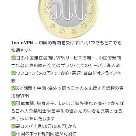
1coinVPN – 中国の規制を受けずに、いつでもどこでも
快適ネット
日系中国滞在者向けVPNサービスで唯一、中国で規制
されない専用線を全てのプラン・全てのサーバに導入済
ワンコイン（500円）で、安心・高速・自由なオンライン体
験
Xで話題！中国・海外で闘う日本人を応援する信頼の専
用線VPN
孤軍奮闘、単身赴任、またはご家族連れで海外でがんば
る日本人企業戦士や留学生の皆さんの生活を充実させる
お手伝いをいたします！
高コスパ！月30元(500円)から
中国のネット規制回避が可能に