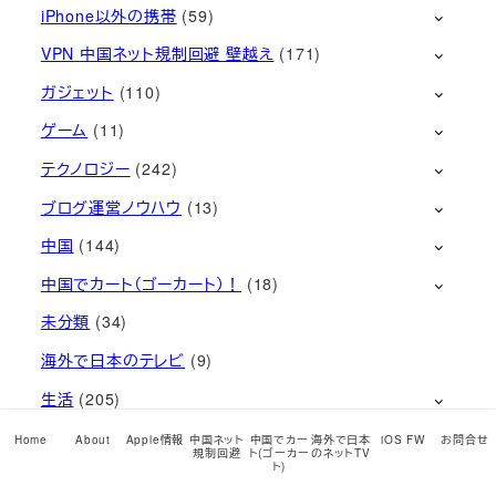
iPhone以外の携帯
(59)
VPN 中国ネット規制回避 壁越え
(171)
ガジェット
(110)
ゲーム
(11)
テクノロジー
(242)
ブログ運営ノウハウ
(13)
中国
(144)
中国でカート（ゴーカート）！
(18)
未分類
(34)
海外で日本のテレビ
(9)
生活
(205)
音楽
(108)
Home
About
Apple情報
中国ネット
中国でカー
海外で日本
iOS FW
お問合せ
規制回避
ト(ゴーカー
のネットTV
ト)
最近の記事