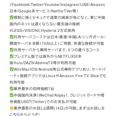
（Facebook/Twitter/Youtube/Instagram/LINE/Amazon
日本/Google系サービス/Netflix/TVer等）
規制に強くセキュアで速度の減衰が殆どなく、更に中国
国内のネットは遅くならない最先端の接続
VLESS+VISIONとHysteria 2方式採用
共用サーバコースでは日本/香港/米国LA/シンガポール/
韓国サーバを多数（70台以上）ご用意、快適な接続が可能
共用サーバから専用サーバまで、5つの選べるコース
プレミアム版では海外からNETFLIX日本
版/hulu/DAZN/AbemaTV等が利用可能
Win/Mac/iOS/Android用公式専用アプリあり、サードパ
ーティ接続アプリではLinuxやAmazon Fire TV Stickでも
利用可能
業界最多の同時接続7台
中国国内決済（WeChat/Alipay）、クレジットカードや暗
号資産USDT(Tether)でのお支払が可能
業界最長のお試し2週間(14日)が可能。まずはお試しを
こちら
からどうぞ!