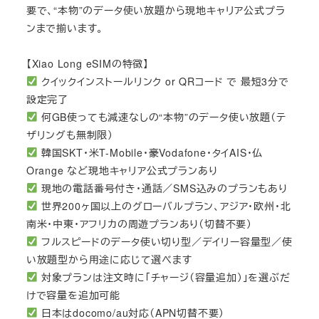
要で、“本物”のデータ使い放題から現地キャリア公式プラ
ンまで揃います。
【Xiao Long eSIMの特徴】
クイックインストールリンク or QRコード で 最短3分で
設定完了
何GB使っても減速なしの“本物”のデータ使い放題（テ
ザリングも無制限）
韓国SKT・米T-Mobile・豪Vodafone・タイAIS・仏
Orange など現地キャリア公式プランあり
現地の電話番号付き・通話／SMS込みのプランもあり
世界200ヶ国以上のグローバルプラン、アジア・欧州・北
南米・中東・アフリカの周遊プランあり（切替不要）
フルスピードのデータ使い切り型／デイリー容量型／使
い放題型から用途に応じて選べます
対象プランは注文時に「チャージ（容量追加）」を選ぶだ
けで容量を追加可能
日本はdocomo/au対応（APN切替不要）