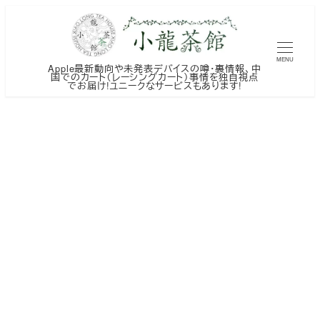
メ
イ
ン
MENU
Apple最新動向や未発表デバイスの噂・裏情報、中
コ
国でのカート（レーシングカート）事情を独自視点
でお届け!ユニークなサービスもあります!
ン
テ
ン
ツ
へ
移
動