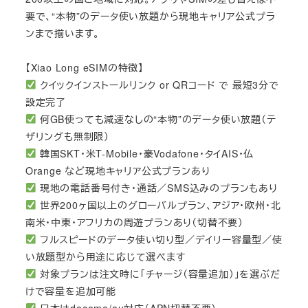
要で、“本物”のデータ使い放題から現地キャリア公式プラ
ンまで揃います。
【Xiao Long eSIMの特徴】
クイックインストールリンク or QRコード で 最短3分で
設定完了
何GB使っても減速なしの“本物”のデータ使い放題（テ
ザリングも無制限）
韓国SKT・米T-Mobile・豪Vodafone・タイAIS・仏
Orange など現地キャリア公式プランあり
現地の電話番号付き・通話／SMS込みのプランもあり
世界200ヶ国以上のグローバルプラン、アジア・欧州・北
南米・中東・アフリカの周遊プランあり（切替不要）
フルスピードのデータ使い切り型／デイリー容量型／使
い放題型から用途に応じて選べます
対象プランは注文時に「チャージ（容量追加）」を選ぶだ
けで容量を追加可能