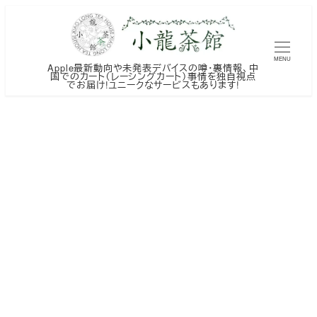
メ
イ
ン
MENU
Apple最新動向や未発表デバイスの噂・裏情報、中
コ
国でのカート（レーシングカート）事情を独自視点
でお届け!ユニークなサービスもあります!
ン
テ
ン
ツ
へ
移
動