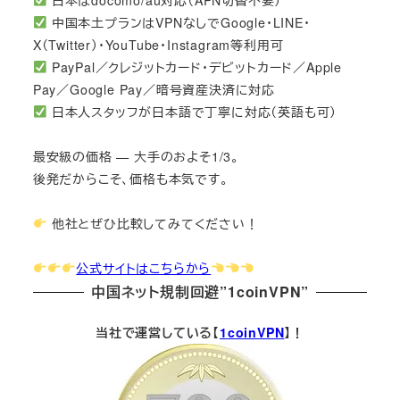
日本はdocomo/au対応（APN切替不要）
中国本土プランはVPNなしでGoogle・LINE・
X（Twitter）・YouTube・Instagram等利用可
PayPal／クレジットカード・デビットカード／Apple
Pay／Google Pay／暗号資産決済に対応
日本人スタッフが日本語で丁寧に対応（英語も可）
最安級の価格 — 大手のおよそ1/3。
後発だからこそ、価格も本気です。
他社とぜひ比較してみてください！
公式サイトはこちらから
中国ネット規制回避”1coinVPN”
当社で運営している【
1coinVPN
】！