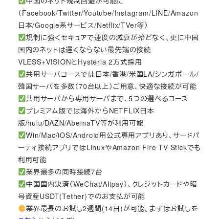
中国のネット規制回避が可能に
（Facebook/Twitter/Youtube/Instagram/LINE/Amazon
日本/Google系サービス/Netflix/TVer等）
規制に強くセキュアで速度の減衰が殆どなく、更に中国
国内のネットは遅くならない最先端の接続
VLESS+VISIONとHysteria 2方式採用
共用サーバコースでは日本/香港/米国LA/シンガポール/
韓国サーバを多数（70台以上）ご用意、快適な接続が可能
共用サーバから専用サーバまで、5つの選べるコース
プレミアム版では海外からNETFLIX日本
版/hulu/DAZN/AbemaTV等が利用可能
Win/Mac/iOS/Android用公式専用アプリあり、サードパ
ーティ接続アプリではLinuxやAmazon Fire TV Stickでも
利用可能
業界最多の同時接続7台
中国国内決済（WeChat/Alipay）、クレジットカードや暗
号資産USDT(Tether)でのお支払が可能
業界最長のお試し2週間(14日)が可能。まずはお試しを