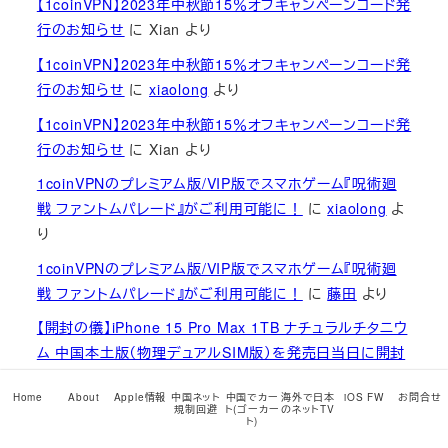
【1coinVPN】2023年中秋節15％オフキャンペーンコード発
行のお知らせ
に
Xian
より
【1coinVPN】2023年中秋節15％オフキャンペーンコード発
行のお知らせ
に
xiaolong
より
【1coinVPN】2023年中秋節15％オフキャンペーンコード発
行のお知らせ
に
Xian
より
1coinVPNのプレミアム版/VIP版でスマホゲーム『呪術廻
戦 ファントムパレード』がご利用可能に！
に
xiaolong
よ
り
1coinVPNのプレミアム版/VIP版でスマホゲーム『呪術廻
戦 ファントムパレード』がご利用可能に！
に
藤田
より
【開封の儀】iPhone 15 Pro Max 1TB ナチュラルチタニウ
ム 中国本土版（物理デュアルSIM版）を発売日当日に開封
して火を入れてみました
に
xiaolong
より
Home
About
Apple情報
中国ネット
中国でカー
海外で日本
iOS FW
お問合せ
【開封の儀】iPhone 15 Pro Max 1TB ナチュラルチタニウ
規制回避
ト(ゴーカー
のネットTV
ト)
ム 中国本土版（物理デュアルSIM版）を発売日当日に開封