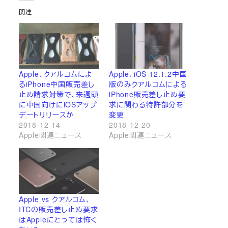
関連
Apple、クアルコムによ
Apple、iOS 12.1.2中国
るiPhone中国販売差し
版のみクアルコムによる
止め請求対策で、来週頭
iPhone販売差し止め要
に中国向けにiOSアップ
求に関わる特許部分を
デートリリースか
変更
2018-12-14
2018-12-20
Apple関連ニュース
Apple関連ニュース
Apple vs クアルコム、
ITCの販売差し止め要求
はAppleにとっては怖く