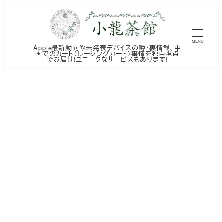
メ
イ
ン
MENU
Apple最新動向や未発表デバイスの噂・裏情報、中
コ
国でのカート（レーシングカート）事情を独自視点
でお届け!ユニークなサービスもあります!
ン
テ
ン
ツ
へ
移
動