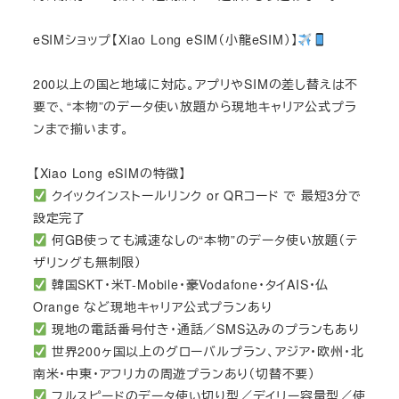
eSIMショップ【Xiao Long eSIM（小龍eSIM）】
200以上の国と地域に対応。アプリやSIMの差し替えは不
要で、“本物”のデータ使い放題から現地キャリア公式プラ
ンまで揃います。
【Xiao Long eSIMの特徴】
クイックインストールリンク or QRコード で 最短3分で
設定完了
何GB使っても減速なしの“本物”のデータ使い放題（テ
ザリングも無制限）
韓国SKT・米T-Mobile・豪Vodafone・タイAIS・仏
Orange など現地キャリア公式プランあり
現地の電話番号付き・通話／SMS込みのプランもあり
世界200ヶ国以上のグローバルプラン、アジア・欧州・北
南米・中東・アフリカの周遊プランあり（切替不要）
フルスピードのデータ使い切り型／デイリー容量型／使