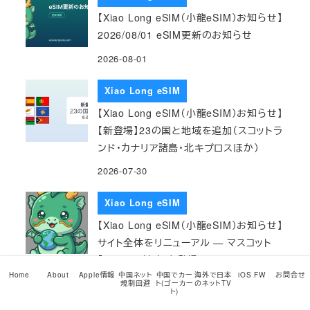
【Xiao Long eSIM（小龍eSIM）お知らせ】
2026/08/01 eSIM更新のお知らせ
2026-08-01
Xiao Long eSIM
【Xiao Long eSIM（小龍eSIM）お知らせ】
【新登場】23の国と地域を追加（スコットラ
ンド・カナリア諸島・北キプロスほか）
2026-07-30
Xiao Long eSIM
【Xiao Long eSIM（小龍eSIM）お知らせ】
サイト全体をリニューアル — マスコット
「ロンロン（仮）」も登場
Home
About
Apple情報
中国ネット
中国でカー
海外で日本
iOS FW
お問合せ
2026-07-29
規制回避
ト(ゴーカー
のネットTV
ト)