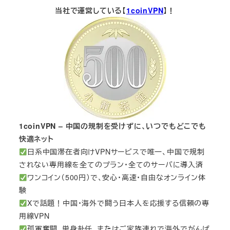
当社で運営している【
1coinVPN
】！
1coinVPN – 中国の規制を受けずに、いつでもどこでも
快適ネット
日系中国滞在者向けVPNサービスで唯一、中国で規制
されない専用線を全てのプラン・全てのサーバに導入済
ワンコイン（500円）で、安心・高速・自由なオンライン体
験
Xで話題！中国・海外で闘う日本人を応援する信頼の専
用線VPN
孤軍奮闘、単身赴任、またはご家族連れで海外でがんば