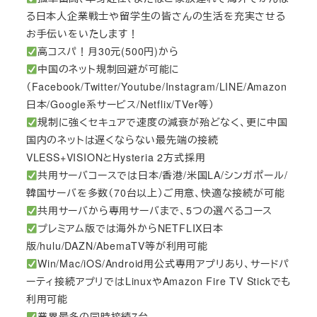
る日本人企業戦士や留学生の皆さんの生活を充実させる
お手伝いをいたします！
高コスパ！月30元(500円)から
中国のネット規制回避が可能に
（Facebook/Twitter/Youtube/Instagram/LINE/Amazon
日本/Google系サービス/Netflix/TVer等）
規制に強くセキュアで速度の減衰が殆どなく、更に中国
国内のネットは遅くならない最先端の接続
VLESS+VISIONとHysteria 2方式採用
共用サーバコースでは日本/香港/米国LA/シンガポール/
韓国サーバを多数（70台以上）ご用意、快適な接続が可能
共用サーバから専用サーバまで、5つの選べるコース
プレミアム版では海外からNETFLIX日本
版/hulu/DAZN/AbemaTV等が利用可能
Win/Mac/iOS/Android用公式専用アプリあり、サードパ
ーティ接続アプリではLinuxやAmazon Fire TV Stickでも
利用可能
業界最多の同時接続7台