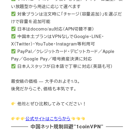
い放題型から用途に応じて選べます
対象プランは注文時に「チャージ（容量追加）」を選ぶだ
けで容量を追加可能
日本はdocomo/au対応（APN切替不要）
中国本土プランはVPNなしでGoogle・LINE・
X（Twitter）・YouTube・Instagram等利用可
PayPal／クレジットカード・デビットカード／Apple
Pay／Google Pay／暗号資産決済に対応
日本人スタッフが日本語で丁寧に対応（英語も可）
最安級の価格 — 大手のおよそ1/3。
後発だからこそ、価格も本気です。
他社とぜひ比較してみてください！
公式サイトはこちらから
中国ネット規制回避”1coinVPN”