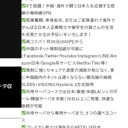
Xで話題！中国・海外で闘う日本人を応援する信
頼の専用線VPN
孤軍奮闘、単身赴任、またはご家族連れで海外で
がんばる日本人企業戦士や留学生の皆さんの生活
を充実させるお手伝いをいたします！
高コスパ！月30元(500円)から
中国のネット規制回避が可能に
（Facebook/Twitter/Youtube/Instagram/LINE/Am
azon日本/Google系サービス/Netflix/TVer等）
規制に強くセキュアで速度の減衰が殆どなく、更
に中国国内のネットは遅くならない最先端の接続
VLESS+VISIONとHysteria 2方式採用
データ収
共用サーバコースでは日本/香港/米国LA/シンガポ
ール/韓国サーバを多数（70台以上）ご用意、快適な
接続が可能
共用サーバから専用サーバまで、5つの選べるコー
ス
プレミアム版では海外からNETFLIX日本