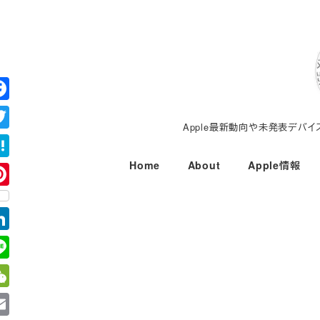
メ
イ
ン
コ
ン
テ
Apple最新動向や未発表デバ
ン
ツ
Home
About
Apple情報
へ
移
動