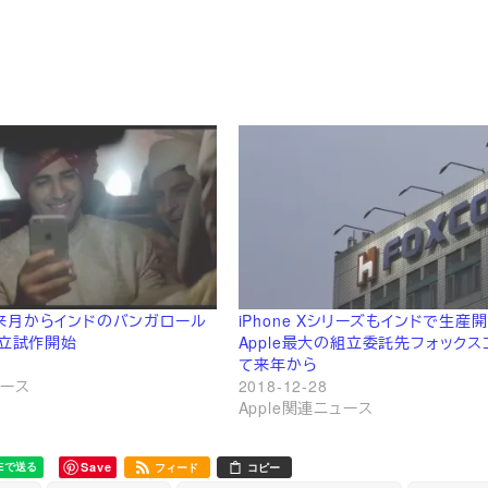
来月からインドのバンガロール
iPhone Xシリーズもインドで生産
組立試作開始
Apple最大の組立委託先フォック
て来年から
ュース
2018-12-28
Apple関連ニュース
Save
フィード
コピー