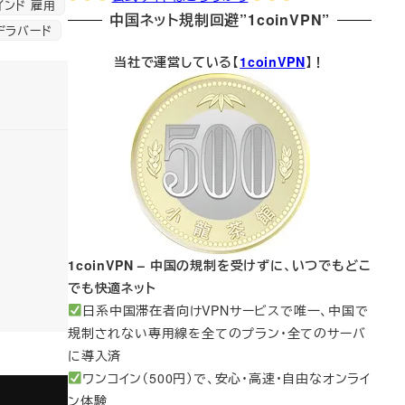
 インド 雇用
中国ネット規制回避”1coinVPN”
デラバード
当社で運営している【
1coinVPN
】！
1coinVPN – 中国の規制を受けずに、いつでもどこ
でも快適ネット
日系中国滞在者向けVPNサービスで唯一、中国で
規制されない専用線を全てのプラン・全てのサーバ
に導入済
ワンコイン（500円）で、安心・高速・自由なオンライ
ン体験