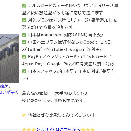
フルスピードのデータ使い切り型／デイリー容量
型／使い放題型から用途に応じて選べます
対象プランは注文時に「チャージ（容量追加）」を
選ぶだけで容量を追加可能
日本はdocomo/au対応（APN切替不要）
中国本土プランはVPNなしでGoogle・LINE・
X（Twitter）・YouTube・Instagram等利用可
PayPal／クレジットカード・デビットカード／
Apple Pay／Google Pay／暗号資産決済に対応
日本人スタッフが日本語で丁寧に対応（英語も
可）
開始か、
スコンが早く
最安級の価格 — 大手のおよそ1/3。
後発だからこそ、価格も本気です。
他社とぜひ比較してみてください！
公式サイトはこちらから