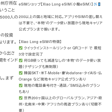
の州庁所在
eSIMショップ【Xiao Long eSIM（小龍eSIM）】
ということ
5000人の
200以上の国と地域に対応。アプリやSIMの差し替え
は不要で、“本物”のデータ使い放題から現地キャリア
公式プランまで揃います。
への投資
なります。
【Xiao Long eSIMの特徴】
クイックインストールリンク or QRコード で 最短
から出さ
3分で設定完了
間をインド
何GB使っても減速なしの“本物”のデータ使い放
題（テザリングも無制限）
韓国SKT・米T-Mobile・豪Vodafone・タイAIS・仏
ん。まず
Orange など現地キャリア公式プランあり
現地の電話番号付き・通話／SMS込みのプラン
もあり
世界200ヶ国以上のグローバルプラン、アジア・欧
州・北南米・中東・アフリカの周遊プランあり（切替不
要）