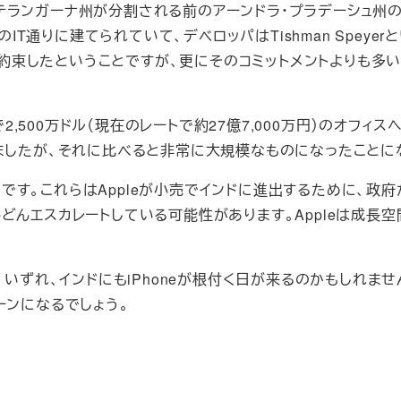
テランガーナ州が分割される前のアーンドラ・プラデーシュ州
IT通りに建てられていて、デベロッパはTishman Speyer
を約束したということですが、更にそのコミットメントよりも多い
2,500万ドル（現在のレートで約27億7,000万円）のオフィス
ましたが、それに比べると非常に大規模なものになったことに
す。これらはAppleが小売でインドに進出するために、政府
どんエスカレートしている可能性があります。Appleは成長空
。いずれ、インドにもiPhoneが根付く日が来るのかもしれませ
トーンになるでしょう。