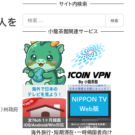
サイト内検索
検
0人を
検索
索
小龍茶館関連サービス
a）州政府
海外旅行・短期滞在・一時帰国者向け