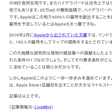
の州庁舎所在地です。またハイデラバードは法令上では
地でもあります。25万sqf.の敷地面積で、ハイデラバードの
です。Appleはこの地で4000人の雇用を創出すること
雇用を予定しているとはAppleも太っ腹ですね。
2016年2月に
Appleから出されていた文書
では、インドで
と、150人の雇用をしてマップの開発をするとされてい
この大規模な研究所は現地の建設業への貢献もしたようで
れた条件の1つなのでしょう。そしてその要求条件がどん
に求めていることは明らかだからです。
しかしAppleはこのように一歩一歩歩みを進めています
は、Apple Store1店舗目を出すことが大きなマイルス
記事は以上です。
（記事情報元：
LiveMint
）