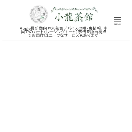
メ
イ
ン
MENU
Apple最新動向や未発表デバイスの噂・裏情報、中
コ
国でのカート（レーシングカート）事情を独自視点
でお届け!ユニークなサービスもあります!
ン
テ
ン
ツ
へ
移
動