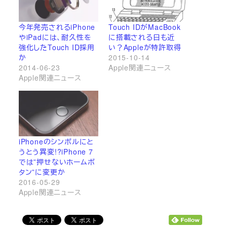
今年発売されるiPhone
Touch IDがMacBook
やiPadには、耐久性を
に搭載される日も近
強化したTouch ID採用
い？Appleが特許取得
か
2015-10-14
2014-06-23
Apple関連ニュース
Apple関連ニュース
iPhoneのシンボルにと
うとう異変!?iPhone 7
では”押せないホームボ
タン”に変更か
2016-05-29
Apple関連ニュース