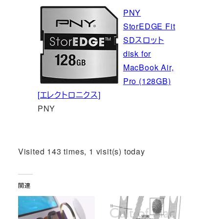
PNY
StorEDGE Fit
SDスロット
disk for
MacBook Air,
Pro (128GB)
[エレクトロニクス]
PNY
Visited 143 times, 1 visit(s) today
関連