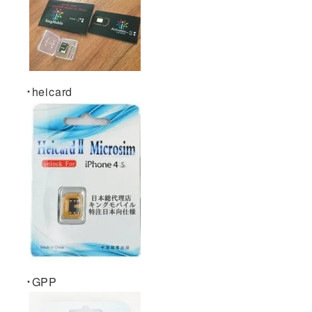
・heicard
・GPP