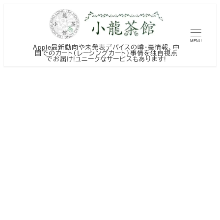
メ
イ
ン
MENU
Apple最新動向や未発表デバイスの噂・裏情報、中
コ
国でのカート（レーシングカート）事情を独自視点
でお届け!ユニークなサービスもあります!
ン
テ
ン
ツ
へ
移
動