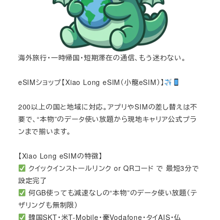
海外旅行・一時帰国・短期滞在の通信、もう迷わない。
eSIMショップ【Xiao Long eSIM（小龍eSIM）】
200以上の国と地域に対応。アプリやSIMの差し替えは不
要で、“本物”のデータ使い放題から現地キャリア公式プラ
ンまで揃います。
【Xiao Long eSIMの特徴】
クイックインストールリンク or QRコード で 最短3分で
設定完了
何GB使っても減速なしの“本物”のデータ使い放題（テ
ザリングも無制限）
韓国SKT・米T-Mobile・豪Vodafone・タイAIS・仏