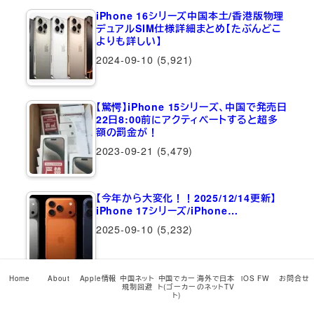
iPhone 16シリーズ中国本土/香港版物理
デュアルSIM仕様詳細まとめ【たぶんどこ
よりも詳しい】
2024-09-10
(5,921)
【驚愕】iPhone 15シリーズ、中国で発売日
22日8:00前にアクティベートすると超多
額の罰金が！
2023-09-21
(5,479)
【今年から大変化！！2025/12/14更新】
iPhone 17シリーズ/iPhone…
2025-09-10
(5,232)
最近のコメント
Home
About
Apple情報
中国ネット
中国でカー
海外で日本
iOS FW
お問合せ
規制回避
ト(ゴーカー
のネットTV
ト)
1coinVPNのプレミアム版/VIP版でスマホゲーム『呪術廻