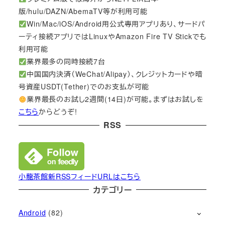
版/hulu/DAZN/AbemaTV等が利用可能
Win/Mac/iOS/Android用公式専用アプリあり、サードパ
ーティ接続アプリではLinuxやAmazon Fire TV Stickでも
利用可能
業界最多の同時接続7台
中国国内決済（WeChat/Alipay）、クレジットカードや暗
号資産USDT(Tether)でのお支払が可能
業界最長のお試し2週間(14日)が可能。まずはお試しを
こちら
からどうぞ!
RSS
小龍茶館新RSSフィードURLはこちら
カテゴリー
Android
(82)