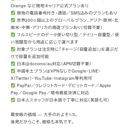
Orange など現地キャリア公式プランあり
現地の電話番号付き・通話／SMS込みのプランもあり
世界200ヶ国以上のグローバルプラン、アジア・欧州・北
南米・中東・アフリカの周遊プランあり（切替不要）
フルスピードのデータ使い切り型／デイリー容量型／使
い放題型から用途に応じて選べます
対象プランは注文時に「チャージ（容量追加）」を選ぶだ
けで容量を追加可能
日本はdocomo/au対応（APN切替不要）
中国本土プランはVPNなしでGoogle・LINE・
X（Twitter）・YouTube・Instagram等利用可
PayPal／クレジットカード・デビットカード／Apple
Pay／Google Pay／暗号資産決済に対応
日本人スタッフが日本語で丁寧に対応（英語も可）
最安級の価格 — 大手のおよそ1/3。
後発だからこそ、価格も本気です。