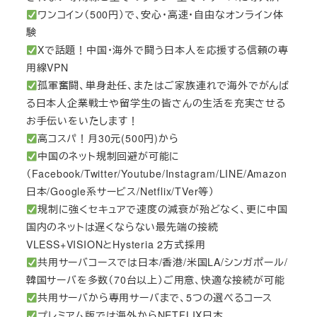
ワンコイン（500円）で、安心・高速・自由なオンライン体
験
Xで話題！中国・海外で闘う日本人を応援する信頼の専
用線VPN
孤軍奮闘、単身赴任、またはご家族連れで海外でがんば
る日本人企業戦士や留学生の皆さんの生活を充実させる
お手伝いをいたします！
高コスパ！月30元(500円)から
中国のネット規制回避が可能に
（Facebook/Twitter/Youtube/Instagram/LINE/Amazon
日本/Google系サービス/Netflix/TVer等）
規制に強くセキュアで速度の減衰が殆どなく、更に中国
国内のネットは遅くならない最先端の接続
VLESS+VISIONとHysteria 2方式採用
共用サーバコースでは日本/香港/米国LA/シンガポール/
韓国サーバを多数（70台以上）ご用意、快適な接続が可能
共用サーバから専用サーバまで、5つの選べるコース
プレミアム版では海外からNETFLIX日本