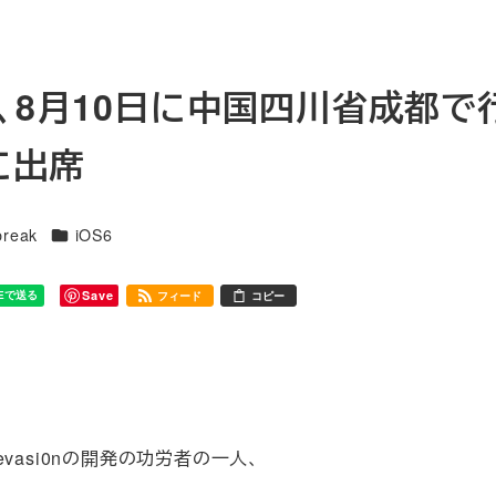
ngが、8月10日に中国四川省成都で
に出席
カテゴリー
break
iOS6
Save
フィード
コピー
evasi0nの開発の功労者の一人、