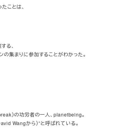
ったことは、
催する、
ァンの集まりに参加することがわかった。
break）の功労者の一人、planetbeing。
id Wangから）”と呼ばれている。