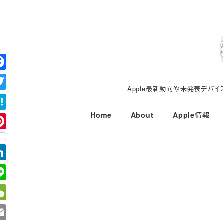
メ
イ
ン
コ
ン
テ
Apple最新動向や未発表デバ
ン
ツ
Home
About
Apple情報
へ
移
動