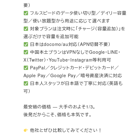
要）
フルスピードのデータ使い切り型／デイリー容量
型／使い放題型から用途に応じて選べます
対象プランは注文時に「チャージ（容量追加）」を
選ぶだけで容量を追加可能
日本はdocomo/au対応（APN切替不要）
中国本土プランはVPNなしでGoogle・LINE・
X（Twitter）・YouTube・Instagram等利用可
PayPal／クレジットカード・デビットカード／
Apple Pay／Google Pay／暗号資産決済に対応
日本人スタッフが日本語で丁寧に対応（英語も
可）
最安級の価格 — 大手のおよそ1/3。
後発だからこそ、価格も本気です。
他社とぜひ比較してみてください！