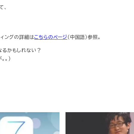
て、
ーティングの詳細は
こちらのページ
（中国語）参照。
になるかもしれない？
。。）