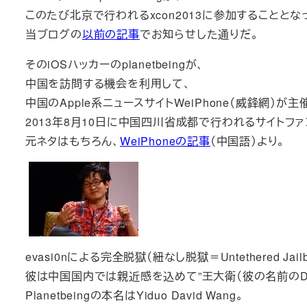
このたび北京で行われるxcon2013に参加することとな
当ブログの
以前の記事
でお知らせした通りだ。
そのiOSハッカーのplanetbeingが、
中国を訪問する機会を利用して、
中国のApple系ニュースサイトWeiPhone（威鋒網）が主
2013年8月10日に中国四川省成都で行われるサイトフ
元ネタはもちろん、
WeiPhoneの記事
（中国語）より。
evasi0nによる完全脱獄（紐なし脱獄＝Untethered Jail
彼は中国国内では親近感を込めて”王大衛（彼の名前のDav
Planetbeingの本名はYiduo David Wang。