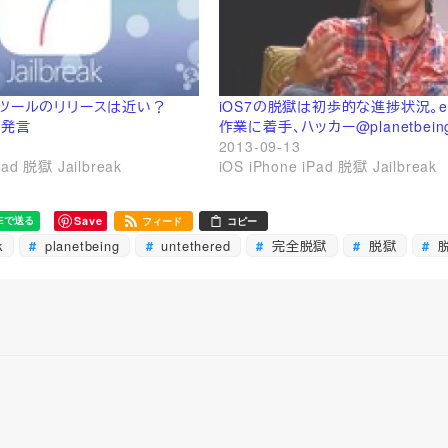
獄ツールのリリースは近い？
iOS7の脱獄は初歩的な進捗状況。ev
gの発言
作業に着手、ハッカー@planetbei
2013-09-13
Pad 脱獄 Jailbreak
iOS iPhone iPad 脱獄 Jailbreak
Save
フィード
コピー
k
planetbeing
untethered
完全脱獄
脱獄
脱