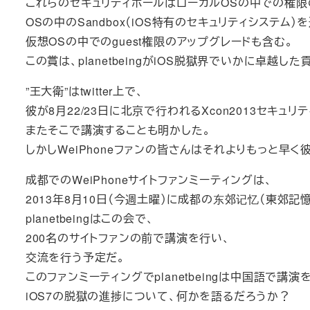
これらのセキュリティホールはローカルOSの中での権限
OSの中のSandbox（iOS特有のセキュリティシステム）
仮想OSの中でのguest権限のアップグレードも含む。
この賞は、planetbeingがiOS脱獄界でいかに卓越
”王大衛”はtwitter上で、
彼が8月22/23日に北京で行われるXcon2013セキ
またそこで講演することも明かした。
しかしWeiPhoneファンの皆さんはそれよりもっと早
成都でのWeiPhoneサイトファンミーティングは、
2013年8月10日（今週土曜）に成都の东郊记忆（東郊記
planetbeingはこの会で、
200名のサイトファンの前で講演を行い、
交流を行う予定だ。
このファンミーティングでplanetbeingは中国語で講演
iOS7の脱獄の進捗について、何かを語るだろうか？