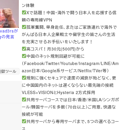
ン体験
Xで話題！中国・海外で闘う日本人を応援する信
頼の専用線VPN
孤軍奮闘、単身赴任、またはご家族連れで海外で
ad3rsが
がんばる日本人企業戦士や留学生の皆さんの生活
ngの発言
を充実させるお手伝いをいたします！
高コスパ！月30元(500円)から
中国のネット規制回避が可能に
（Facebook/Twitter/Youtube/Instagram/LINE/Am
azon日本/Google系サービス/Netflix/TVer等）
獄ツール
規制に強くセキュアで速度の減衰が殆どなく、更
に中国国内のネットは遅くならない最先端の接続
VLESS+VISIONとHysteria 2方式採用
共用サーバコースでは日本/香港/米国LA/シンガポ
ール/韓国サーバを多数（70台以上）ご用意、快適な
接続が可能
共用サーバから専用サーバまで、5つの選べるコー
ス