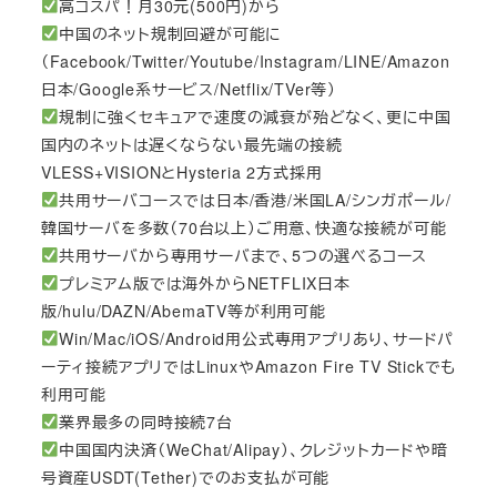
高コスパ！月30元(500円)から
中国のネット規制回避が可能に
（Facebook/Twitter/Youtube/Instagram/LINE/Amazon
日本/Google系サービス/Netflix/TVer等）
規制に強くセキュアで速度の減衰が殆どなく、更に中国
国内のネットは遅くならない最先端の接続
VLESS+VISIONとHysteria 2方式採用
共用サーバコースでは日本/香港/米国LA/シンガポール/
韓国サーバを多数（70台以上）ご用意、快適な接続が可能
共用サーバから専用サーバまで、5つの選べるコース
プレミアム版では海外からNETFLIX日本
版/hulu/DAZN/AbemaTV等が利用可能
Win/Mac/iOS/Android用公式専用アプリあり、サードパ
ーティ接続アプリではLinuxやAmazon Fire TV Stickでも
利用可能
業界最多の同時接続7台
中国国内決済（WeChat/Alipay）、クレジットカードや暗
号資産USDT(Tether)でのお支払が可能