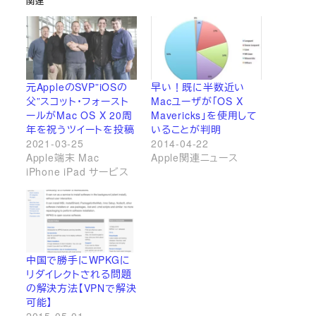
関連
元AppleのSVP”iOSの
早い！既に半数近い
父”スコット・フォースト
Macユーザが「OS X
ールがMac OS X 20周
Mavericks」を使用して
年を祝うツイートを投稿
いることが判明
2021-03-25
2014-04-22
Apple端末 Mac
Apple関連ニュース
iPhone iPad サービス
中国で勝手にWPKGに
リダイレクトされる問題
の解決方法【VPNで解決
可能】