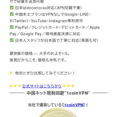
けで容量を追加可能
日本はdocomo/au対応（APN切替不要）
中国本土プランはVPNなしでGoogle・LINE・
X（Twitter）・YouTube・Instagram等利用可
PayPal／クレジットカード・デビットカード／Apple
Pay／Google Pay／暗号資産決済に対応
日本人スタッフが日本語で丁寧に対応（英語も可）
最安級の価格 — 大手のおよそ1/3。
後発だからこそ、価格も本気です。
他社とぜひ比較してみてください！
公式サイトはこちらから
中国ネット規制回避”1coinVPN”
当社で運営している【
1coinVPN
】！