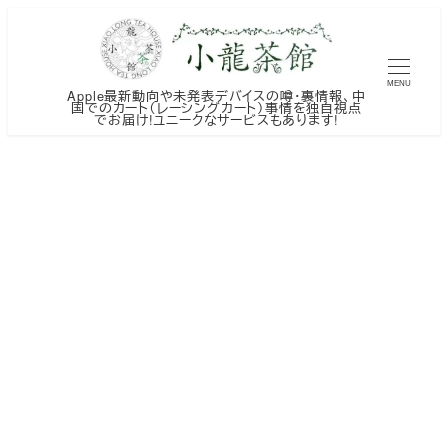
メ
イ
ン
MENU
Apple最新動向や未発表デバイスの噂・裏情報、中
コ
国でのカート（レーシングカート）事情を独自視点
でお届け!ユニークなサービスもあります!
ン
テ
ン
ツ
へ
移
動