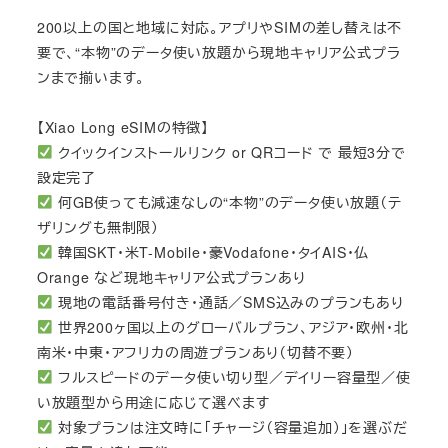
200以上の国と地域に対応。アプリやSIMの差し替えは不
要で、“本物”のデータ使い放題から現地キャリア公式プラ
ンまで揃います。
【Xiao Long eSIMの特徴】
クイックインストールリンク or QRコード で 最短3分で
設定完了
何GB使っても減速なしの“本物”のデータ使い放題（テ
ザリングも無制限）
韓国SKT・米T-Mobile・豪Vodafone・タイAIS・仏
Orange など現地キャリア公式プランあり
現地の電話番号付き・通話／SMS込みのプランもあり
世界200ヶ国以上のグローバルプラン、アジア・欧州・北
南米・中東・アフリカの周遊プランあり（切替不要）
フルスピードのデータ使い切り型／デイリー容量型／使
い放題型から用途に応じて選べます
対象プランは注文時に「チャージ（容量追加）」を選ぶだ