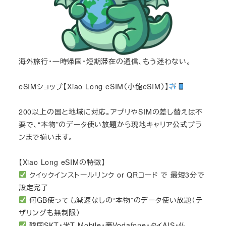
海外旅行・一時帰国・短期滞在の通信、もう迷わない。
eSIMショップ【Xiao Long eSIM（小龍eSIM）】
200以上の国と地域に対応。アプリやSIMの差し替えは不
要で、“本物”のデータ使い放題から現地キャリア公式プラ
ンまで揃います。
【Xiao Long eSIMの特徴】
クイックインストールリンク or QRコード で 最短3分で
設定完了
何GB使っても減速なしの“本物”のデータ使い放題（テ
ザリングも無制限）
韓国SKT・米T-Mobile・豪Vodafone・タイAIS・仏