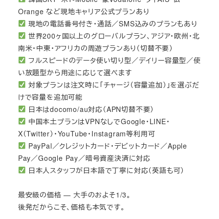
Orange など現地キャリア公式プランあり
現地の電話番号付き・通話／SMS込みのプランもあり
世界200ヶ国以上のグローバルプラン、アジア・欧州・北
南米・中東・アフリカの周遊プランあり（切替不要）
フルスピードのデータ使い切り型／デイリー容量型／使
い放題型から用途に応じて選べます
対象プランは注文時に「チャージ（容量追加）」を選ぶだ
けで容量を追加可能
日本はdocomo/au対応（APN切替不要）
中国本土プランはVPNなしでGoogle・LINE・
X（Twitter）・YouTube・Instagram等利用可
PayPal／クレジットカード・デビットカード／Apple
Pay／Google Pay／暗号資産決済に対応
日本人スタッフが日本語で丁寧に対応（英語も可）
最安級の価格 — 大手のおよそ1/3。
後発だからこそ、価格も本気です。