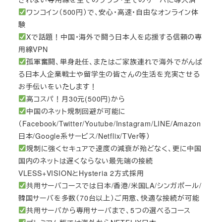
ワンコイン（500円）で、安心・高速・自由なオンライン体
験
Xで話題！中国・海外で闘う日本人を応援する信頼の専
用線VPN
孤軍奮闘、単身赴任、またはご家族連れで海外でがんば
る日本人企業戦士や留学生の皆さんの生活を充実させる
お手伝いをいたします！
高コスパ！月30元(500円)から
中国のネット規制回避が可能に
（Facebook/Twitter/Youtube/Instagram/LINE/Amazon
日本/Google系サービス/Netflix/TVer等）
規制に強くセキュアで速度の減衰が殆どなく、更に中国
国内のネットは遅くならない最先端の接続
VLESS+VISIONとHysteria 2方式採用
共用サーバコースでは日本/香港/米国LA/シンガポール/
韓国サーバを多数（70台以上）ご用意、快適な接続が可能
共用サーバから専用サーバまで、5つの選べるコース