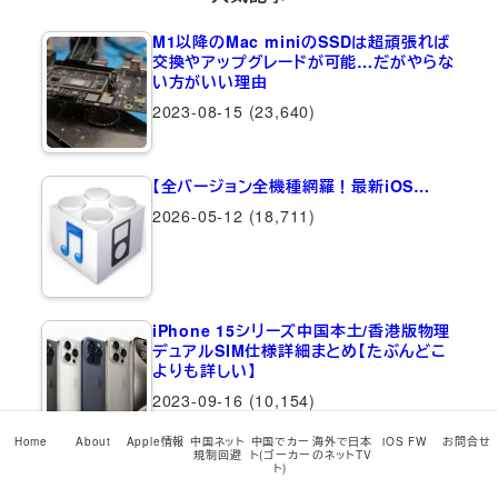
M1以降のMac miniのSSDは超頑張れば
交換やアップグレードが可能…だがやらな
い方がいい理由
2023-08-15
(23,640)
【全バージョン全機種網羅！最新iOS…
2026-05-12
(18,711)
iPhone 15シリーズ中国本土/香港版物理
デュアルSIM仕様詳細まとめ【たぶんどこ
よりも詳しい】
2023-09-16
(10,154)
Home
About
Apple情報
中国ネット
中国でカー
海外で日本
iOS FW
お問合せ
規制回避
ト(ゴーカー
のネットTV
ト)
【衝撃的魔改造！】eSIMのみのiPhone
15 Pro…