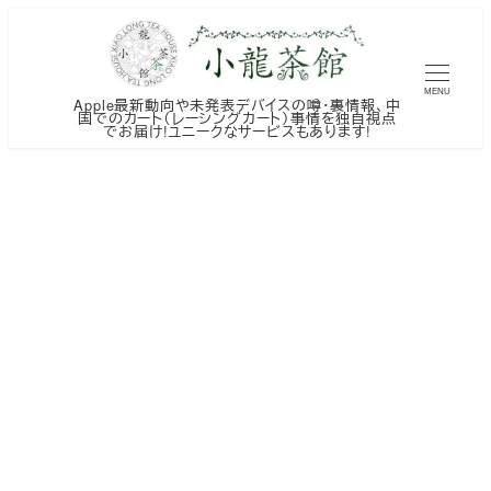
メ
イ
ン
MENU
Apple最新動向や未発表デバイスの噂・裏情報、中
コ
国でのカート（レーシングカート）事情を独自視点
でお届け!ユニークなサービスもあります!
ン
テ
ン
ツ
へ
移
動