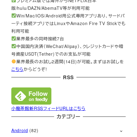
プレミアム版では海外からNETFLIX日本
版/hulu/DAZN/AbemaTV等が利用可能
Win/Mac/iOS/Android用公式専用アプリあり、サードパ
ーティ接続アプリではLinuxやAmazon Fire TV Stickでも
利用可能
業界最多の同時接続7台
中国国内決済（WeChat/Alipay）、クレジットカードや暗
号資産USDT(Tether)でのお支払が可能
業界最長のお試し2週間(14日)が可能。まずはお試しを
こちら
からどうぞ!
RSS
小龍茶館新RSSフィードURLはこちら
カテゴリー
Android
(82)