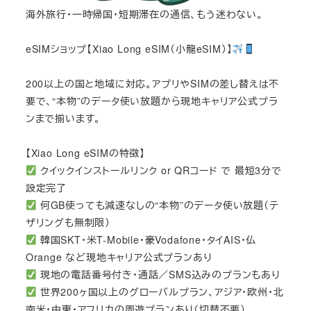
海外旅行・一時帰国・短期滞在の通信、もう迷わない。
eSIMショップ【Xiao Long eSIM（小龍eSIM）】
200以上の国と地域に対応。アプリやSIMの差し替えは不
要で、“本物”のデータ使い放題から現地キャリア公式プラ
ンまで揃います。
【Xiao Long eSIMの特徴】
クイックインストールリンク or QRコード で 最短3分で
設定完了
何GB使っても減速なしの“本物”のデータ使い放題（テ
ザリングも無制限）
韓国SKT・米T-Mobile・豪Vodafone・タイAIS・仏
Orange など現地キャリア公式プランあり
現地の電話番号付き・通話／SMS込みのプランもあり
世界200ヶ国以上のグローバルプラン、アジア・欧州・北
南米・中東・アフリカの周遊プランあり（切替不要）