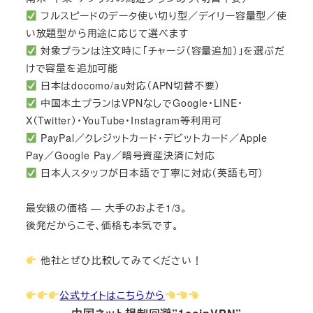
フルスピードのデータ使い切り型／デイリー容量型／使
い放題型から用途に応じて選べます
対象プランは注文時に「チャージ（容量追加）」を選ぶだ
けで容量を追加可能
日本はdocomo/au対応（APN切替不要）
中国本土プランはVPNなしでGoogle・LINE・
X（Twitter）・YouTube・Instagram等利用可
PayPal／クレジットカード・デビットカード／Apple
Pay／Google Pay／暗号資産決済に対応
日本人スタッフが日本語で丁寧に対応（英語も可）
最安級の価格 — 大手のおよそ1/3。
後発だからこそ、価格も本気です。
他社とぜひ比較してみてください！
公式サイトはこちらから