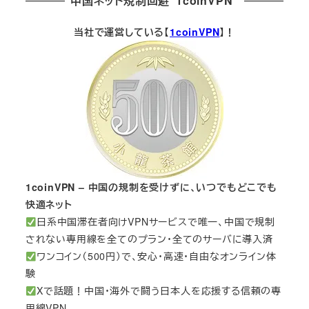
中国ネット規制回避”1coinVPN”
当社で運営している【
1coinVPN
】！
1coinVPN – 中国の規制を受けずに、いつでもどこでも
快適ネット
日系中国滞在者向けVPNサービスで唯一、中国で規制
されない専用線を全てのプラン・全てのサーバに導入済
ワンコイン（500円）で、安心・高速・自由なオンライン体
験
Xで話題！中国・海外で闘う日本人を応援する信頼の専
用線VPN