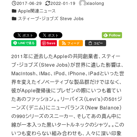
2017-06-29
2022-01-19
xiaolong
投稿日
更新日
著
カテゴリー
Apple関連ニュース
者
カテゴリー
スティーブ・ジョブズ Steve Jobs
Save
フィード
コピー
2011年に逝去したAppleの共同創業者、スティー
ブ・ジョブズ（Steve Jobs）が世界に遺した影響は、
Macintosh、iMac、iPod、iPhone、iPadといった世
界を変えたイノベーティブな製品群だけではなく、
彼がApple復帰後にプレゼンの際にいつも着てい
たあのファッション。。リーバイス（Levi’s）の501ジ
ーンズ（デニム）にニューバランス（New Balance）
の990シリーズのスニーカー、そしてあの真ん中に
線が一本入った黒いタートルネックのシャツ。。この
いつも変わらない組み合わせも、人々に深い印象