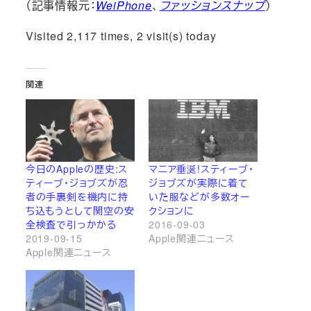
（記事情報元：
WeiPhone
、
ファッションスナップ
）
Visited 2,117 times, 2 visit(s) today
関連
今日のAppleの歴史:ス
マニア垂涎!スティーブ・
ティーブ・ジョブズが忍
ジョブズが実際に着て
者の手裏剣を機内に持
いた服などが多数オー
ち込もうとして関空の安
クションに
全検査で引っかかる
2016-09-03
2019-09-15
Apple関連ニュース
Apple関連ニュース