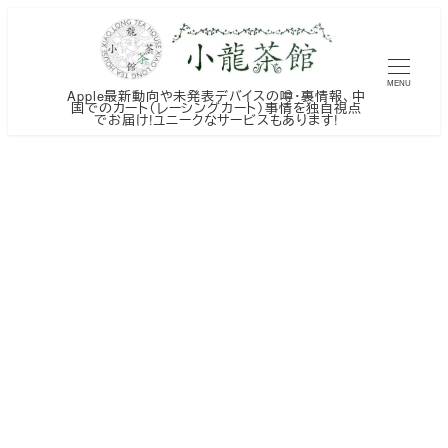
メ
イ
ン
MENU
Apple最新動向や未発表デバイスの噂・裏情報、中
コ
国でのカート（レーシングカート）事情を独自視点
でお届け!ユニークなサービスもあります!
ン
テ
ン
ツ
へ
移
動