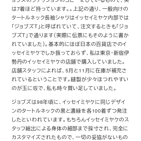
は7着ほど持っています。。上記の通り、一般向けの
タートルネック長袖シャツはイッセイミヤケ内部では
「ジョブズT」と呼ばれていて、注文するときも「ジョ
ブズT」で通ります（実際に伝票にもそのように書か
れていました）。基本的にほぼ日本の百貨店でのイ
ッセイミヤケでしか扱っておらず、私は東京・新宿伊
勢丹のイッセイミヤケの店舗で購入していました。
店舗スタッフによれば、5月と11月に在庫が補充さ
れているということです。縫製が少々ほつれやすい
のが玉に瑕で、私も時々買い足していました。
ジョブズは98年頃に、イッセイミヤケに同じデザイ
ンのタートルネックの黒と濃緑を各100着ずつ発注
したといわれています。もちろんイッセイミヤケのス
タッフ総出による身体の細部まで採寸され、完全に
カスタマイズされたもので、一切の妥協がないもの