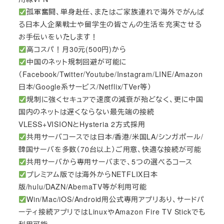
孤軍奮闘、単身赴任、またはご家族連れで海外でがんば
る日本人企業戦士や留学生の皆さんの生活を充実させる
お手伝いをいたします！
高コスパ！月30元(500円)から
中国のネット規制回避が可能に
（Facebook/Twitter/Youtube/Instagram/LINE/Amazon
日本/Google系サービス/Netflix/TVer等）
規制に強くセキュアで速度の減衰が殆どなく、更に中国
国内のネットは遅くならない最先端の接続
VLESS+VISIONとHysteria 2方式採用
共用サーバコースでは日本/香港/米国LA/シンガポール/
韓国サーバを多数（70台以上）ご用意、快適な接続が可能
共用サーバから専用サーバまで、5つの選べるコース
プレミアム版では海外からNETFLIX日本
版/hulu/DAZN/AbemaTV等が利用可能
Win/Mac/iOS/Android用公式専用アプリあり、サードパ
ーティ接続アプリではLinuxやAmazon Fire TV Stickでも