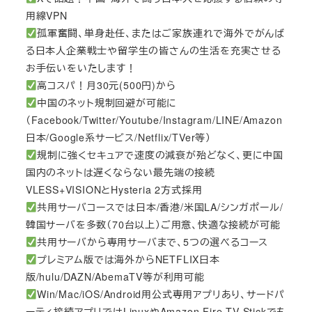
用線VPN
孤軍奮闘、単身赴任、またはご家族連れで海外でがんば
る日本人企業戦士や留学生の皆さんの生活を充実させる
お手伝いをいたします！
高コスパ！月30元(500円)から
中国のネット規制回避が可能に
（Facebook/Twitter/Youtube/Instagram/LINE/Amazon
日本/Google系サービス/Netflix/TVer等）
規制に強くセキュアで速度の減衰が殆どなく、更に中国
国内のネットは遅くならない最先端の接続
VLESS+VISIONとHysteria 2方式採用
共用サーバコースでは日本/香港/米国LA/シンガポール/
韓国サーバを多数（70台以上）ご用意、快適な接続が可能
共用サーバから専用サーバまで、5つの選べるコース
プレミアム版では海外からNETFLIX日本
版/hulu/DAZN/AbemaTV等が利用可能
Win/Mac/iOS/Android用公式専用アプリあり、サードパ
ーティ接続アプリではLinuxやAmazon Fire TV Stickでも