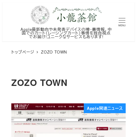
メ
イ
ン
MENU
Apple最新動向や未発表デバイスの噂・裏情報、中
コ
国でのカート（レーシングカート）事情を独自視点
でお届け!ユニークなサービスもあります!
ン
テ
トップページ
ZOZO TOWN
ン
ツ
へ
ZOZO TOWN
移
動
Apple関連ニュース