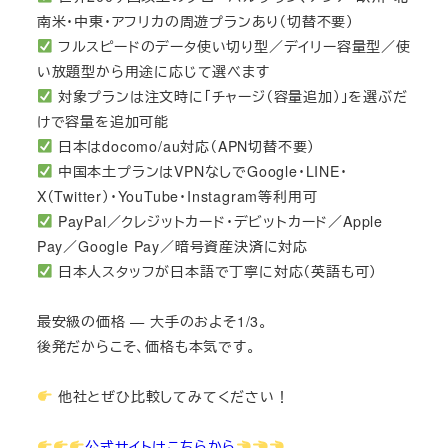
南米・中東・アフリカの周遊プランあり（切替不要）
フルスピードのデータ使い切り型／デイリー容量型／使
い放題型から用途に応じて選べます
対象プランは注文時に「チャージ（容量追加）」を選ぶだ
けで容量を追加可能
日本はdocomo/au対応（APN切替不要）
中国本土プランはVPNなしでGoogle・LINE・
X（Twitter）・YouTube・Instagram等利用可
PayPal／クレジットカード・デビットカード／Apple
Pay／Google Pay／暗号資産決済に対応
日本人スタッフが日本語で丁寧に対応（英語も可）
最安級の価格 — 大手のおよそ1/3。
後発だからこそ、価格も本気です。
他社とぜひ比較してみてください！
公式サイトはこちらから