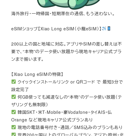
海外旅行・一時帰国・短期滞在の通信、もう迷わない。
eSIMショップ【Xiao Long eSIM（小龍eSIM）】
200以上の国と地域に対応。アプリやSIMの差し替えは不
要で、“本物”のデータ使い放題から現地キャリア公式プラ
ンまで揃います。
【Xiao Long eSIMの特徴】
クイックインストールリンク or QRコード で 最短3分で
設定完了
何GB使っても減速なしの“本物”のデータ使い放題（テ
ザリングも無制限）
韓国SKT・米T-Mobile・豪Vodafone・タイAIS・仏
Orange など現地キャリア公式プランあり
現地の電話番号付き・通話／SMS込みのプランもあり
世界200ヶ国以上のグローバルプラン、アジア・欧州・北