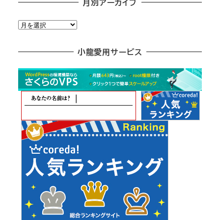
月別アーカイブ
月
別
ア
小龍愛用サービス
ー
カ
イ
ブ