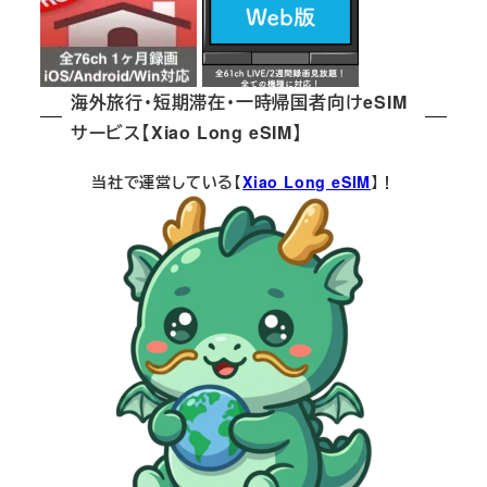
海外旅行・短期滞在・一時帰国者向けeSIM
サービス【Xiao Long eSIM】
当社で運営している【
Xiao Long eSIM
】！