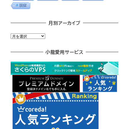
脱獄
月別アーカイブ
月
別
ア
小龍愛用サービス
ー
カ
イ
ブ