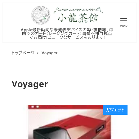
メ
イ
ン
MENU
Apple最新動向や未発表デバイスの噂・裏情報、中
コ
国でのカート（レーシングカート）事情を独自視点
でお届け!ユニークなサービスもあります!
ン
テ
トップページ
Voyager
ン
ツ
へ
Voyager
移
動
ガジェット