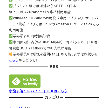
プレミアム版では海外からNETFLIX日本
版/hulu/DAZN/AbemaTV等が利用可能
Win/Mac/iOS/Android用公式専用アプリあり、サードパ
ーティ接続アプリではLinuxやAmazon Fire TV Stickでも
利用可能
業界最多の同時接続7台
中国国内決済（WeChat/Alipay）、クレジットカードや暗
号資産USDT(Tether)でのお支払が可能
業界最長のお試し2週間(14日)が可能。まずはお試しを
こちら
からどうぞ!
RSS
小龍茶館新RSSフィードURLはこちら
カテゴリー