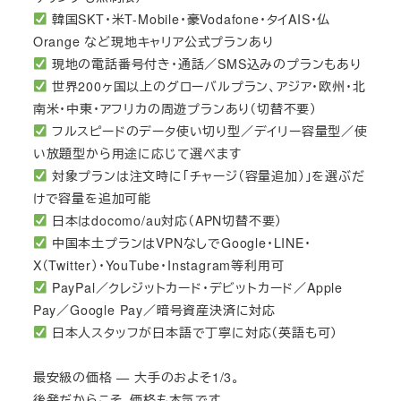
韓国SKT・米T-Mobile・豪Vodafone・タイAIS・仏
Orange など現地キャリア公式プランあり
現地の電話番号付き・通話／SMS込みのプランもあり
世界200ヶ国以上のグローバルプラン、アジア・欧州・北
南米・中東・アフリカの周遊プランあり（切替不要）
フルスピードのデータ使い切り型／デイリー容量型／使
い放題型から用途に応じて選べます
対象プランは注文時に「チャージ（容量追加）」を選ぶだ
けで容量を追加可能
日本はdocomo/au対応（APN切替不要）
中国本土プランはVPNなしでGoogle・LINE・
X（Twitter）・YouTube・Instagram等利用可
PayPal／クレジットカード・デビットカード／Apple
Pay／Google Pay／暗号資産決済に対応
日本人スタッフが日本語で丁寧に対応（英語も可）
最安級の価格 — 大手のおよそ1/3。
後発だからこそ、価格も本気です。