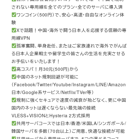
されない専用線を全てのプラン・全てのサーバに導入済
ワンコイン（500円）で、安心・高速・自由なオンライン体
験
Xで話題！中国・海外で闘う日本人を応援する信頼の専
用線VPN
孤軍奮闘、単身赴任、またはご家族連れで海外でがんば
る日本人企業戦士や留学生の皆さんの生活を充実させる
お手伝いをいたします！
高コスパ！月30元(500円)から
中国のネット規制回避が可能に
（Facebook/Twitter/Youtube/Instagram/LINE/Amazon
日本/Google系サービス/Netflix/TVer等）
規制に強くセキュアで速度の減衰が殆どなく、更に中国
国内のネットは遅くならない最先端の接続
VLESS+VISIONとHysteria 2方式採用
共用サーバコースでは日本/香港/米国LA/シンガポール/
韓国サーバを多数（70台以上）ご用意、快適な接続が可能
共用サーバから専用サーバまで、5つの選べるコース