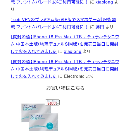
戦 ファントムパレード』がご利用可能に！
に
xiaolong
よ
り
1coinVPNのプレミアム版/VIP版でスマホゲーム『呪術廻
戦 ファントムパレード』がご利用可能に！
に
藤田
より
【開封の儀】iPhone 15 Pro Max 1TB ナチュラルチタニウ
ム 中国本土版（物理デュアルSIM版）を発売日当日に開封
して火を入れてみました
に
xiaolong
より
【開封の儀】iPhone 15 Pro Max 1TB ナチュラルチタニウ
ム 中国本土版（物理デュアルSIM版）を発売日当日に開封
して火を入れてみました
に
Electronic
より
お買い物はこちら