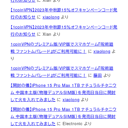
【1coinVPN】2023年中秋節15％オフキャンペーンコード発
行のお知らせ
に
xiaolong
より
【1coinVPN】2023年中秋節15％オフキャンペーンコード発
行のお知らせ
に
Xian
より
1coinVPNのプレミアム版/VIP版でスマホゲーム『呪術廻
戦 ファントムパレード』がご利用可能に！
に
xiaolong
よ
り
1coinVPNのプレミアム版/VIP版でスマホゲーム『呪術廻
戦 ファントムパレード』がご利用可能に！
に
藤田
より
【開封の儀】iPhone 15 Pro Max 1TB ナチュラルチタニウ
ム 中国本土版（物理デュアルSIM版）を発売日当日に開封
して火を入れてみました
に
xiaolong
より
【開封の儀】iPhone 15 Pro Max 1TB ナチュラルチタニウ
ム 中国本土版（物理デュアルSIM版）を発売日当日に開封
して火を入れてみました
に
Electronic
より