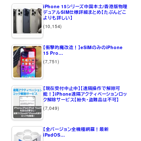
iPhone 15シリーズ中国本土/香港版物理
デュアルSIM仕様詳細まとめ【たぶんどこ
よりも詳しい】
(10,154)
【衝撃的魔改造！】eSIMのみのiPhone
15 Pro…
(7,751)
【現在受付中止中】【遠隔操作で解除可
能！】iPhone遠隔アクティベーションロッ
ク解除サービス【紛失・盗難品は不可】
(7,049)
【全バージョン全機種網羅！最新
iPadOS…