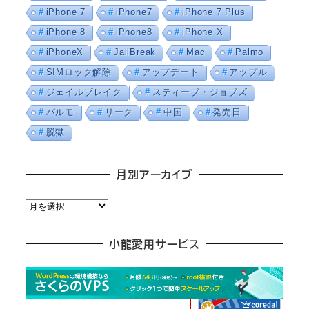
iPhone 7
iPhone7
iPhone 7 Plus
iPhone 8
iPhone8
iPhone X
iPhoneX
JailBreak
Mac
Palmo
SIMロック解除
アップデート
アップル
ジェイルブレイク
スティーブ・ジョブズ
パルモ
リーク
中国
発売日
脱獄
月別アーカイブ
月
別
ア
小龍愛用サービス
ー
カ
イ
ブ