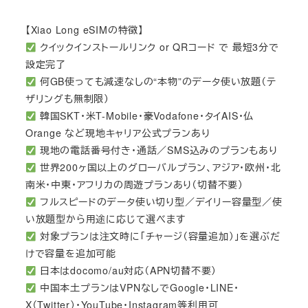
【Xiao Long eSIMの特徴】
クイックインストールリンク or QRコード で 最短3分で
設定完了
何GB使っても減速なしの“本物”のデータ使い放題（テ
ザリングも無制限）
韓国SKT・米T-Mobile・豪Vodafone・タイAIS・仏
Orange など現地キャリア公式プランあり
現地の電話番号付き・通話／SMS込みのプランもあり
世界200ヶ国以上のグローバルプラン、アジア・欧州・北
南米・中東・アフリカの周遊プランあり（切替不要）
フルスピードのデータ使い切り型／デイリー容量型／使
い放題型から用途に応じて選べます
対象プランは注文時に「チャージ（容量追加）」を選ぶだ
けで容量を追加可能
日本はdocomo/au対応（APN切替不要）
中国本土プランはVPNなしでGoogle・LINE・
X（Twitter）・YouTube・Instagram等利用可