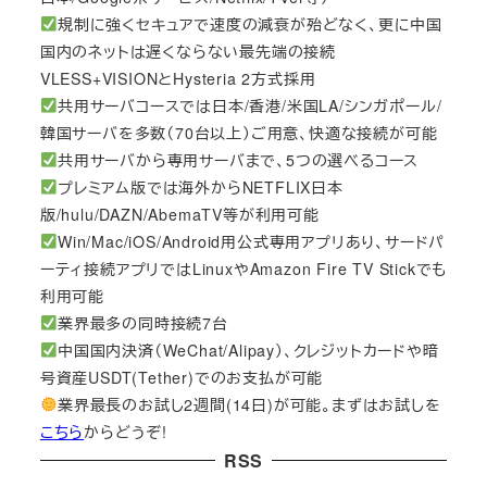
規制に強くセキュアで速度の減衰が殆どなく、更に中国
国内のネットは遅くならない最先端の接続
VLESS+VISIONとHysteria 2方式採用
共用サーバコースでは日本/香港/米国LA/シンガポール/
韓国サーバを多数（70台以上）ご用意、快適な接続が可能
共用サーバから専用サーバまで、5つの選べるコース
プレミアム版では海外からNETFLIX日本
版/hulu/DAZN/AbemaTV等が利用可能
Win/Mac/iOS/Android用公式専用アプリあり、サードパ
ーティ接続アプリではLinuxやAmazon Fire TV Stickでも
利用可能
業界最多の同時接続7台
中国国内決済（WeChat/Alipay）、クレジットカードや暗
号資産USDT(Tether)でのお支払が可能
業界最長のお試し2週間(14日)が可能。まずはお試しを
こちら
からどうぞ!
RSS