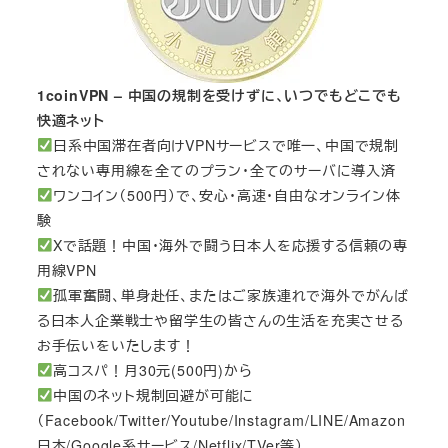
1coinVPN – 中国の規制を受けずに、いつでもどこでも
快適ネット
日系中国滞在者向けVPNサービスで唯一、中国で規制
されない専用線を全てのプラン・全てのサーバに導入済
ワンコイン（500円）で、安心・高速・自由なオンライン体
験
Xで話題！中国・海外で闘う日本人を応援する信頼の専
用線VPN
孤軍奮闘、単身赴任、またはご家族連れで海外でがんば
る日本人企業戦士や留学生の皆さんの生活を充実させる
お手伝いをいたします！
高コスパ！月30元(500円)から
中国のネット規制回避が可能に
（Facebook/Twitter/Youtube/Instagram/LINE/Amazon
日本/Google系サービス/Netflix/TVer等）