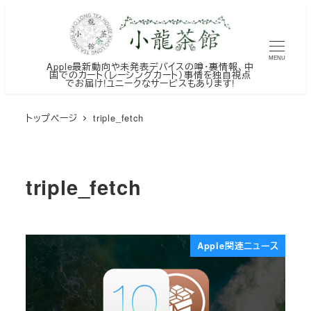
メ
イ
ン
MENU
Apple最新動向や未発表デバイスの噂・裏情報、中
コ
国でのカート（レーシングカート）事情を独自視点
でお届け!ユニークなサービスもあります!
ン
テ
トップページ
triple_fetch
ン
ツ
へ
triple_fetch
移
動
Apple関連ニュース