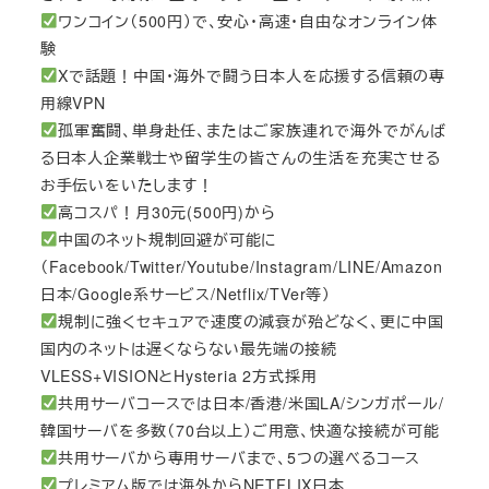
ワンコイン（500円）で、安心・高速・自由なオンライン体
験
Xで話題！中国・海外で闘う日本人を応援する信頼の専
用線VPN
孤軍奮闘、単身赴任、またはご家族連れで海外でがんば
る日本人企業戦士や留学生の皆さんの生活を充実させる
お手伝いをいたします！
高コスパ！月30元(500円)から
中国のネット規制回避が可能に
（Facebook/Twitter/Youtube/Instagram/LINE/Amazon
日本/Google系サービス/Netflix/TVer等）
規制に強くセキュアで速度の減衰が殆どなく、更に中国
国内のネットは遅くならない最先端の接続
VLESS+VISIONとHysteria 2方式採用
共用サーバコースでは日本/香港/米国LA/シンガポール/
韓国サーバを多数（70台以上）ご用意、快適な接続が可能
共用サーバから専用サーバまで、5つの選べるコース
プレミアム版では海外からNETFLIX日本