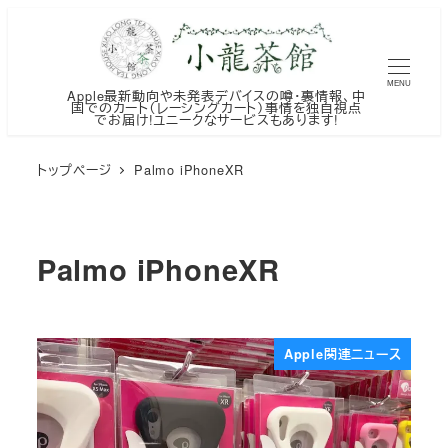
メ
イ
ン
MENU
Apple最新動向や未発表デバイスの噂・裏情報、中
コ
国でのカート（レーシングカート）事情を独自視点
でお届け!ユニークなサービスもあります!
ン
テ
トップページ
Palmo iPhoneXR
ン
ツ
へ
Palmo iPhoneXR
移
動
Apple関連ニュース