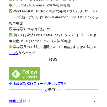
版/hulu/DAZN/AbemaTV等が利用可能
Win/Mac/iOS/Android用公式専用アプリあり、サードパ
ーティ接続アプリではLinuxやAmazon Fire TV Stickでも
利用可能
業界最多の同時接続7台
中国国内決済（WeChat/Alipay）、クレジットカードや暗
号資産USDT(Tether)でのお支払が可能
業界最長のお試し2週間(14日)が可能。まずはお試しを
こちら
からどうぞ!
RSS
小龍茶館新RSSフィードURLはこちら
カテゴリー
Android
(82)