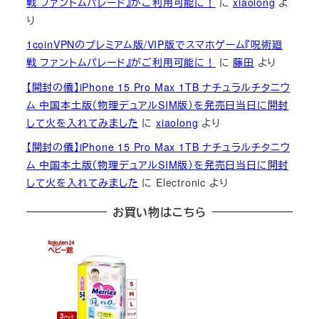
戦 ファントムパレード』がご利用可能に！
に
xiaolong
よ
り
1coinVPNのプレミアム版/VIP版でスマホゲーム『呪術廻
戦 ファントムパレード』がご利用可能に！
に
藤田
より
【開封の儀】iPhone 15 Pro Max 1TB ナチュラルチタニウ
ム 中国本土版（物理デュアルSIM版）を発売日当日に開封
して火を入れてみました
に
xiaolong
より
【開封の儀】iPhone 15 Pro Max 1TB ナチュラルチタニウ
ム 中国本土版（物理デュアルSIM版）を発売日当日に開封
して火を入れてみました
に
Electronic
より
お買い物はこちら