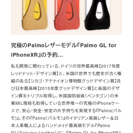
究極のPalmoレザーモデル『Palmo GL for
iPhoneXR』の予約…
私も開発に関わっている、ドイツの世界最高峰【2017年度
レッドドット・デザイン賞】と、米国の世界でも歴史が古く権
威のある【シカゴ・アテナイオン博物館グッドデザイン賞】及
び日本最高峰【2015年度グッドデザイン賞】と各国のデザ
イン賞をトリプル取得し、米国国防総省（ペンタゴン）の米
軍MIL規格も取得している世界唯一の究極のiPhoneケー
スで、安心・安全・安定の片手持ちを実現する『Palmo(パル
モ)』。その『Palmo（パルモ）』のイタリアン高級レザー＆日
本人革職人によるハンドメイド最高級モデル『Palmo
GL（Genuine Leather）』に、『Palmo GL for iPhoneXR』