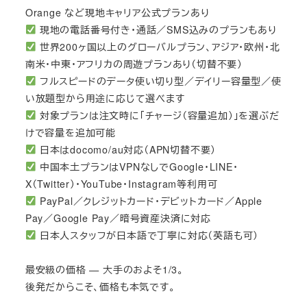
Orange など現地キャリア公式プランあり
現地の電話番号付き・通話／SMS込みのプランもあり
世界200ヶ国以上のグローバルプラン、アジア・欧州・北
南米・中東・アフリカの周遊プランあり（切替不要）
フルスピードのデータ使い切り型／デイリー容量型／使
い放題型から用途に応じて選べます
対象プランは注文時に「チャージ（容量追加）」を選ぶだ
けで容量を追加可能
日本はdocomo/au対応（APN切替不要）
中国本土プランはVPNなしでGoogle・LINE・
X（Twitter）・YouTube・Instagram等利用可
PayPal／クレジットカード・デビットカード／Apple
Pay／Google Pay／暗号資産決済に対応
日本人スタッフが日本語で丁寧に対応（英語も可）
最安級の価格 — 大手のおよそ1/3。
後発だからこそ、価格も本気です。