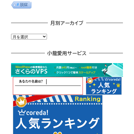
脱獄
月別アーカイブ
月
別
ア
小龍愛用サービス
ー
カ
イ
ブ