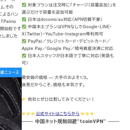
対象プランは注文時に「チャージ（容量追加）」を
』。その
選ぶだけで容量を追加可能
人によるハン
日本はdocomo/au対応（APN切替不要）
『Palmo
中国本土プランはVPNなしでGoogle・LINE・
販売開始前です
X（Twitter）・YouTube・Instagram等利用可
いたしました
PayPal／クレジットカード・デビットカード／
Apple Pay／Google Pay／暗号資産決済に対応
日本人スタッフが日本語で丁寧に対応（英語も
可）
e関連ニュース
最安級の価格 — 大手のおよそ1/3。
後発だからこそ、価格も本気です。
他社とぜひ比較してみてください！
公式サイトはこちらから
中国ネット規制回避”1coinVPN”