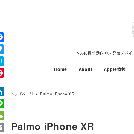
メ
イ
ン
コ
ン
テ
Apple最新動向や未発表デバ
ン
ツ
Home
About
Apple情報
へ
移
動
トップページ
Palmo iPhone XR
Palmo iPhone XR