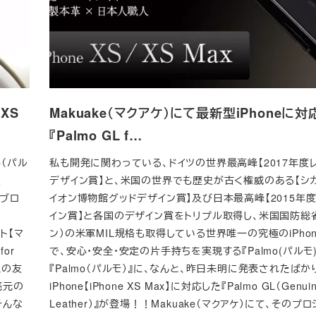
 XS
Makuake（マクアケ）にて最新型iPhoneに対
『Palmo GL f…
o（パル
私も開発に関わっている、ドイツの世界最高峰【2017年度レ
、
デザイン賞】と、米国の世界でも歴史が古く権威のある【シカ
当ブロ
イオン博物館グッドデザイン賞】及び日本最高峰【2015年
イン賞】と各国のデザイン賞をトリプル取得し、米国国防総
イト【マ
ン）の米軍MIL規格も取得している世界唯一の究極のiPho
or
で、安心・安全・安定の片手持ちを実現する『Palmo(パルモ)
私の友
『Palmo（パルモ）』に、なんと、昨日未明に発表されたば
売元の
iPhone【iPhone XS Max】に対応した『Palmo GL（Genui
そんな
Leather）』が登場！！Makuake（マクアケ）にて、そのプ