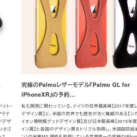
と
究極のPalmoレザーモデル『Palmo GL for
iPhoneXR』の予約…
ドット・
私も開発に関わっている、ドイツの世界最高峰【2017年度レ
アテナ
デザイン賞】と、米国の世界でも歴史が古く権威のある【シカ
ドデザ
イオン博物館グッドデザイン賞】及び日本最高峰【2015年
ンタゴ
イン賞】と各国のデザイン賞をトリプル取得し、米国国防総
ース
ン）の米軍MIL規格も取得している世界唯一の究極のiPho