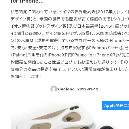
for iPhone…
私も開発に関わっている、ドイツの世界最高峰【2017年度レッド
デザイン賞】と、米国の世界でも歴史が古く権威のある【シカゴ・
イオン博物館グッドデザイン賞】及び日本最高峰【2015年度グッ
イン賞】と各国のデザイン賞をトリプル取得し、米国国防総省（ペ
ン）の米軍MIL規格も取得している世界唯一の究極のiPhoneケ
で、安心・安全・安定の片手持ちを実現する『Palmo(パルモ)』。
『Palmo(パルモ)』のiPhoneXR用『Palmo for iPhoneXR』が
約販売を開始したことは当ブログでもお伝えした通りです。その
販売分の商品の発送も完了し、いよいよ通常販売が始まりまし
お知らせします！
xiaolong
2019-01-12
投稿日
Apple関連ニ