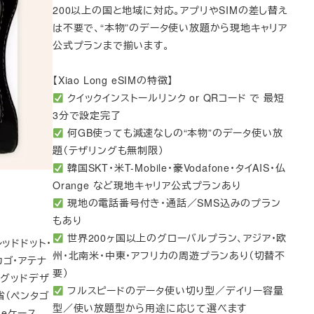
200以上の国と地域に対応。アプリやSIMの差し替え
は不要で、“本物”のデータ使い放題から現地キャリア
公式プランまで揃います。
【Xiao Long eSIMの特徴】
クイックインストールリンク or QRコード で 最短
3分で設定完了
何GB使っても減速なしの“本物”のデータ使い放
題（テザリングも無制限）
韓国SKT・米T-Mobile・豪Vodafone・タイAIS・仏
Orange など現地キャリア公式プランあり
現地の電話番号付き・通話／SMS込みのプラン
もあり
世界200ヶ国以上のグローバルプラン、アジア・欧
ッドドット・
州・北南米・中東・アフリカの周遊プランあり（切替不
ゴ・アテナ
要）
度グッドデザ
フルスピードのデータ使い切り型／デイリー容量
省（ペンタゴ
型／使い放題型から用途に応じて選べます
neケース