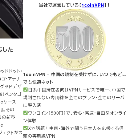
当社で運営している【
1coinVPN
】！
応した
ッドドット・
1coinVPN – 中国の規制を受けずに、いつでもどこ
ゴ・アテナ
でも快適ネット
度グッドデザ
日系中国滞在者向けVPNサービスで唯一、中国で
省（ペンタゴ
規制されない専用線を全てのプラン・全てのサーバ
neケース
に導入済
』。その
ワンコイン（500円）で、安心・高速・自由なオンライ
かりの新型
ン体験
ne
Xで話題！中国・海外で闘う日本人を応援する信
ロジェクトがス
頼の専用線VPN