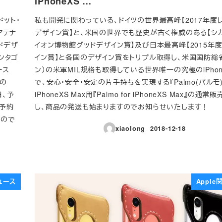
iPhoneXS …
ドット・
私も開発に関わっている、ドイツの世界最高峰【2017年度レ
アテナ
デザイン賞】と、米国の世界でも歴史が古く権威のある【シカ
ドデザ
イオン博物館グッドデザイン賞】及び日本最高峰【2015年
ンタゴ
イン賞】と各国のデザイン賞をトリプル取得し、米国国防総
ース
ン）の米軍MIL規格も取得している世界唯一の究極のiPho
その
で、安心・安全・安定の片手持ちを実現する『Palmo(パルモ)
先日、予
iPhoneXS Max用『Palmo for iPhoneXS Max』の通
予約
し、商品の発送も始まりますのでお知らせいたします！
たので
xiaolong
2018-12-18
投稿日
ュース
Appl