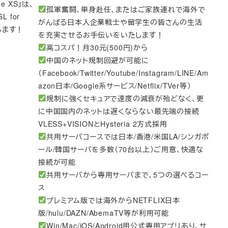
 XS」は、
孤軍奮闘、単身赴任、またはご家族連れで海外で
 for
がんばる日本人企業戦士や留学生の皆さんの生活
たします！
を充実させるお手伝いをいたします！
高コスパ！月30元(500円)から
中国のネット規制回避が可能に
（Facebook/Twitter/Youtube/Instagram/LINE/Am
azon日本/Google系サービス/Netflix/TVer等）
規制に強くセキュアで速度の減衰が殆どなく、更
に中国国内のネットは遅くならない最先端の接続
VLESS+VISIONとHysteria 2方式採用
共用サーバコースでは日本/香港/米国LA/シンガポ
ール/韓国サーバを多数（70台以上）ご用意、快適な
接続が可能
共用サーバから専用サーバまで、5つの選べるコー
ス
プレミアム版では海外からNETFLIX日本
版/hulu/DAZN/AbemaTV等が利用可能
Win/Mac/iOS/Android用公式専用アプリあり、サ