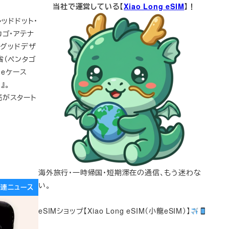
当社で運営している【
Xiao Long eSIM
】！
ッドドット・
ゴ・アテナ
度グッドデザ
省（ペンタゴ
neケース
』。
常販売がスタート
海外旅行・一時帰国・短期滞在の通信、もう迷わな
い。
e関連ニュース
eSIMショップ【Xiao Long eSIM（小龍eSIM）】