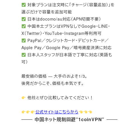
対象プランは注文時に「チャージ（容量追加）」を
選ぶだけで容量を追加可能
日本はdocomo/au対応（APN切替不要）
中国本土プランはVPNなしでGoogle・LINE・
X（Twitter）・YouTube・Instagram等利用可
PayPal／クレジットカード・デビットカード／
Apple Pay／Google Pay／暗号資産決済に対応
日本人スタッフが日本語で丁寧に対応（英語も
可）
最安級の価格 — 大手のおよそ1/3。
後発だからこそ、価格も本気です。
他社とぜひ比較してみてください！
公式サイトはこちらから
中国ネット規制回避”1coinVPN”