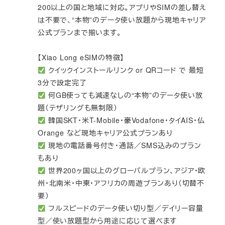
200以上の国と地域に対応。アプリやSIMの差し替え
は不要で、“本物”のデータ使い放題から現地キャリア
公式プランまで揃います。
【Xiao Long eSIMの特徴】
クイックインストールリンク or QRコード で 最短
3分で設定完了
何GB使っても減速なしの“本物”のデータ使い放
題（テザリングも無制限）
韓国SKT・米T-Mobile・豪Vodafone・タイAIS・仏
Orange など現地キャリア公式プランあり
現地の電話番号付き・通話／SMS込みのプラン
もあり
世界200ヶ国以上のグローバルプラン、アジア・欧
州・北南米・中東・アフリカの周遊プランあり（切替不
要）
フルスピードのデータ使い切り型／デイリー容量
型／使い放題型から用途に応じて選べます