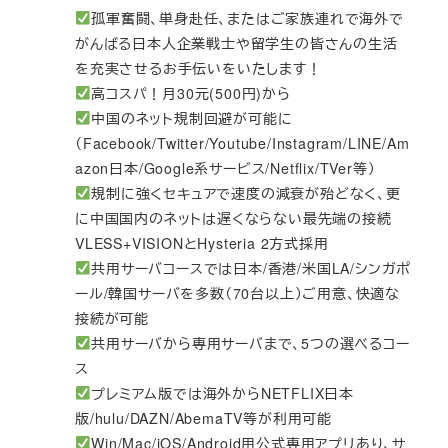
孤軍奮闘、単身赴任、またはご家族連れで海外で
がんばる日本人企業戦士や留学生の皆さんの生活
を充実させるお手伝いをいたします！
高コスパ！月30元(500円)から
中国のネット規制回避が可能に
（Facebook/Twitter/Youtube/Instagram/LINE/Am
azon日本/Google系サービス/Netflix/TVer等）
規制に強くセキュアで速度の減衰が殆どなく、更
に中国国内のネットは遅くならない最先端の接続
VLESS+VISIONとHysteria 2方式採用
共用サーバコースでは日本/香港/米国LA/シンガポ
ール/韓国サーバを多数（70台以上）ご用意、快適な
接続が可能
共用サーバから専用サーバまで、5つの選べるコー
ス
プレミアム版では海外からNETFLIX日本
版/hulu/DAZN/AbemaTV等が利用可能
Win/Mac/iOS/Android用公式専用アプリあり、サ