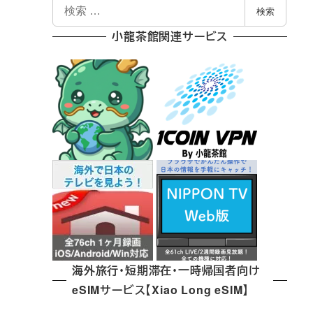
検
検索
索
小龍茶館関連サービス
海外旅行・短期滞在・一時帰国者向け
eSIMサービス【Xiao Long eSIM】