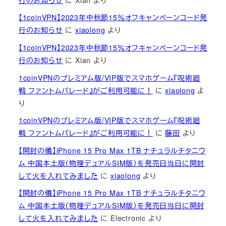
【1coinVPN】2023年中秋節15％オフキャンペーンコード発
行のお知らせ
に
xiaolong
より
【1coinVPN】2023年中秋節15％オフキャンペーンコード発
行のお知らせ
に
Xian
より
1coinVPNのプレミアム版/VIP版でスマホゲーム『呪術廻
戦 ファントムパレード』がご利用可能に！
に
xiaolong
よ
り
1coinVPNのプレミアム版/VIP版でスマホゲーム『呪術廻
戦 ファントムパレード』がご利用可能に！
に
藤田
より
【開封の儀】iPhone 15 Pro Max 1TB ナチュラルチタニウ
ム 中国本土版（物理デュアルSIM版）を発売日当日に開封
して火を入れてみました
に
xiaolong
より
【開封の儀】iPhone 15 Pro Max 1TB ナチュラルチタニウ
ム 中国本土版（物理デュアルSIM版）を発売日当日に開封
して火を入れてみました
に
Electronic
より