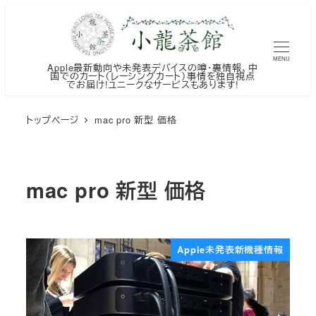
メ
イ
ン
MENU
Apple最新動向や未発表デバイスの噂・裏情報、中
コ
国でのカート（レーシングカート）事情を独自視点
でお届け!ユニークなサービスもあります!
ン
テ
トップページ
mac pro 新型 価格
ン
ツ
へ
mac pro 新型 価格
移
動
Apple未発表新機種情報