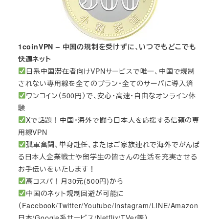
1coinVPN – 中国の規制を受けずに、いつでもどこでも
快適ネット
日系中国滞在者向けVPNサービスで唯一、中国で規制
されない専用線を全てのプラン・全てのサーバに導入済
ワンコイン（500円）で、安心・高速・自由なオンライン体
験
Xで話題！中国・海外で闘う日本人を応援する信頼の専
用線VPN
孤軍奮闘、単身赴任、またはご家族連れで海外でがんば
る日本人企業戦士や留学生の皆さんの生活を充実させる
お手伝いをいたします！
高コスパ！月30元(500円)から
中国のネット規制回避が可能に
（Facebook/Twitter/Youtube/Instagram/LINE/Amazon
日本/Google系サービス/Netflix/TVer等）