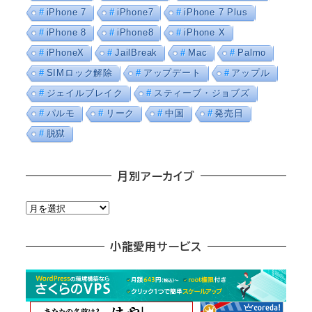
iPhone 7
iPhone7
iPhone 7 Plus
iPhone 8
iPhone8
iPhone X
iPhoneX
JailBreak
Mac
Palmo
SIMロック解除
アップデート
アップル
ジェイルブレイク
スティーブ・ジョブズ
パルモ
リーク
中国
発売日
脱獄
月別アーカイブ
月
別
ア
小龍愛用サービス
ー
カ
イ
ブ