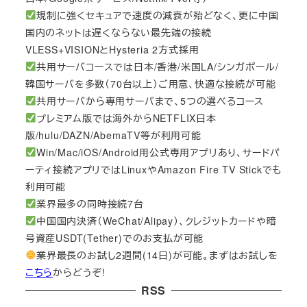
規制に強くセキュアで速度の減衰が殆どなく、更に中国
国内のネットは遅くならない最先端の接続
VLESS+VISIONとHysteria 2方式採用
共用サーバコースでは日本/香港/米国LA/シンガポール/
韓国サーバを多数（70台以上）ご用意、快適な接続が可能
共用サーバから専用サーバまで、5つの選べるコース
プレミアム版では海外からNETFLIX日本
版/hulu/DAZN/AbemaTV等が利用可能
Win/Mac/iOS/Android用公式専用アプリあり、サードパ
ーティ接続アプリではLinuxやAmazon Fire TV Stickでも
利用可能
業界最多の同時接続7台
中国国内決済（WeChat/Alipay）、クレジットカードや暗
号資産USDT(Tether)でのお支払が可能
業界最長のお試し2週間(14日)が可能。まずはお試しを
こちら
からどうぞ!
RSS