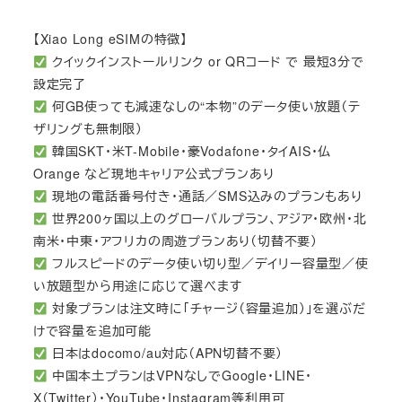
【Xiao Long eSIMの特徴】
クイックインストールリンク or QRコード で 最短3分で
設定完了
何GB使っても減速なしの“本物”のデータ使い放題（テ
ザリングも無制限）
韓国SKT・米T-Mobile・豪Vodafone・タイAIS・仏
Orange など現地キャリア公式プランあり
現地の電話番号付き・通話／SMS込みのプランもあり
世界200ヶ国以上のグローバルプラン、アジア・欧州・北
南米・中東・アフリカの周遊プランあり（切替不要）
フルスピードのデータ使い切り型／デイリー容量型／使
い放題型から用途に応じて選べます
対象プランは注文時に「チャージ（容量追加）」を選ぶだ
けで容量を追加可能
日本はdocomo/au対応（APN切替不要）
中国本土プランはVPNなしでGoogle・LINE・
X（Twitter）・YouTube・Instagram等利用可