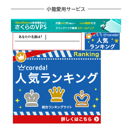
ア
小龍愛用サービス
ー
カ
イ
ブ