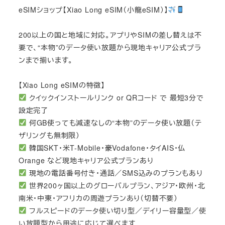
eSIMショップ【Xiao Long eSIM（小龍eSIM）】
200以上の国と地域に対応。アプリやSIMの差し替えは不
要で、“本物”のデータ使い放題から現地キャリア公式プラ
ンまで揃います。
【Xiao Long eSIMの特徴】
クイックインストールリンク or QRコード で 最短3分で
設定完了
何GB使っても減速なしの“本物”のデータ使い放題（テ
ザリングも無制限）
韓国SKT・米T-Mobile・豪Vodafone・タイAIS・仏
Orange など現地キャリア公式プランあり
現地の電話番号付き・通話／SMS込みのプランもあり
世界200ヶ国以上のグローバルプラン、アジア・欧州・北
南米・中東・アフリカの周遊プランあり（切替不要）
フルスピードのデータ使い切り型／デイリー容量型／使
い放題型から用途に応じて選べます