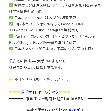
対象プランは注文時に「チャージ（容量追加）」を選ぶだ
けで容量を追加可能
日本はdocomo/au対応（APN切替不要）
中国本土プランはVPNなしでGoogle・LINE・
X（Twitter）・YouTube・Instagram等利用可
PayPal／クレジットカード・デビットカード／Apple
Pay／Google Pay／暗号資産決済に対応
日本人スタッフが日本語で丁寧に対応（英語も可）
最安級の価格 — 大手のおよそ1/3。
後発だからこそ、価格も本気です。
他社とぜひ比較してみてください！
公式サイトはこちらから
中国ネット規制回避”1coinVPN”
当社で運営している【
1coinVPN
】！