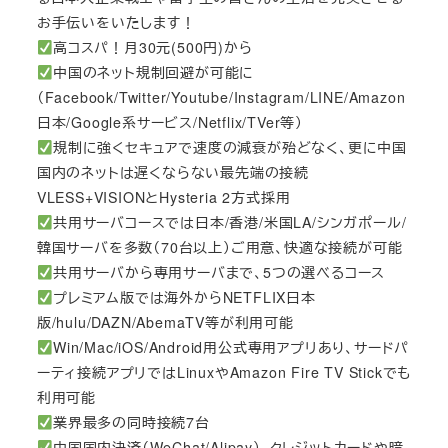
お手伝いをいたします！
高コスパ！月30元(500円)から
中国のネット規制回避が可能に
（Facebook/Twitter/Youtube/Instagram/LINE/Amazon
日本/Google系サービス/Netflix/TVer等）
規制に強くセキュアで速度の減衰が殆どなく、更に中国
国内のネットは遅くならない最先端の接続
VLESS+VISIONとHysteria 2方式採用
共用サーバコースでは日本/香港/米国LA/シンガポール/
韓国サーバを多数（70台以上）ご用意、快適な接続が可能
共用サーバから専用サーバまで、5つの選べるコース
プレミアム版では海外からNETFLIX日本
版/hulu/DAZN/AbemaTV等が利用可能
Win/Mac/iOS/Android用公式専用アプリあり、サードパ
ーティ接続アプリではLinuxやAmazon Fire TV Stickでも
利用可能
業界最多の同時接続7台
中国国内決済（WeChat/Alipay）、クレジットカードや暗