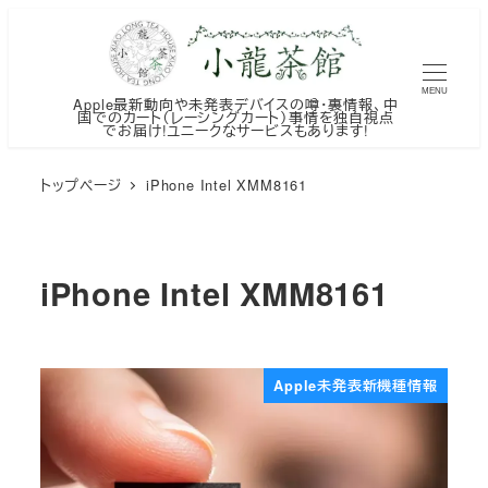
メ
イ
ン
MENU
Apple最新動向や未発表デバイスの噂・裏情報、中
コ
国でのカート（レーシングカート）事情を独自視点
でお届け!ユニークなサービスもあります!
ン
テ
トップページ
iPhone Intel XMM8161
ン
ツ
へ
iPhone Intel XMM8161
移
動
Apple未発表新機種情報