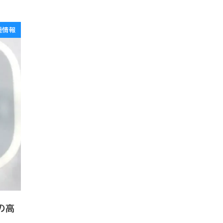
種情報
Wの高