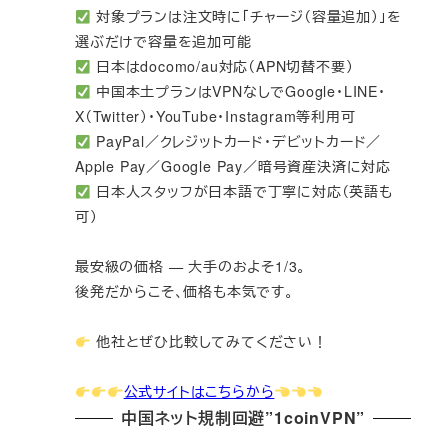
対象プランは注文時に「チャージ（容量追加）」を
選ぶだけで容量を追加可能
日本はdocomo/au対応（APN切替不要）
中国本土プランはVPNなしでGoogle・LINE・
X（Twitter）・YouTube・Instagram等利用可
PayPal／クレジットカード・デビットカード／
Apple Pay／Google Pay／暗号資産決済に対応
日本人スタッフが日本語で丁寧に対応（英語も
可）
最安級の価格 — 大手のおよそ1/3。
後発だからこそ、価格も本気です。
他社とぜひ比較してみてください！
公式サイトはこちらから
中国ネット規制回避”1coinVPN”