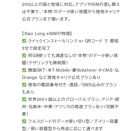
200以上の国と地域に対応。アプリやSIMの差し替え
は不要で、“本物”のデータ使い放題から現地キャリア
公式プランまで揃います。
【Xiao Long eSIMの特徴】
クイックインストールリンク or QRコード で 最短
3分で設定完了
何GB使っても減速なしの“本物”のデータ使い放
題（テザリングも無制限）
韓国SKT・米T-Mobile・豪Vodafone・タイAIS・仏
Orange など現地キャリア公式プランあり
現地の電話番号付き・通話／SMS込みのプラン
もあり
世界200ヶ国以上のグローバルプラン、アジア・欧
州・北南米・中東・アフリカの周遊プランあり（切替不
要）
フルスピードのデータ使い切り型／デイリー容量
型／使い放題型から用途に応じて選べます