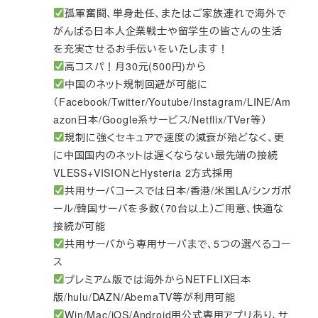
孤軍奮闘、単身赴任、またはご家族連れで海外で
がんばる日本人企業戦士や留学生の皆さんの生活
を充実させるお手伝いをいたします！
高コスパ！月30元(500円)から
中国のネット規制回避が可能に
（Facebook/Twitter/Youtube/Instagram/LINE/Am
azon日本/Google系サービス/Netflix/TVer等）
規制に強くセキュアで速度の減衰が殆どなく、更
に中国国内のネットは遅くならない最先端の接続
VLESS+VISIONとHysteria 2方式採用
共用サーバコースでは日本/香港/米国LA/シンガポ
ール/韓国サーバを多数（70台以上）ご用意、快適な
接続が可能
共用サーバから専用サーバまで、5つの選べるコー
ス
プレミアム版では海外からNETFLIX日本
版/hulu/DAZN/AbemaTV等が利用可能
Win/Mac/iOS/Android用公式専用アプリあり、サ