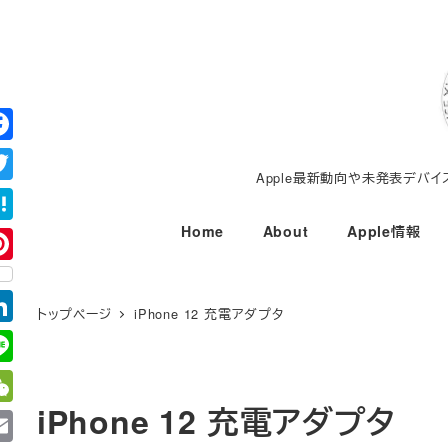
メ
イ
ン
コ
ン
テ
Apple最新動向や未発表デバ
ン
ツ
Home
About
Apple情報
へ
移
動
トップページ
iPhone 12 充電アダプタ
iPhone 12 充電アダプタ