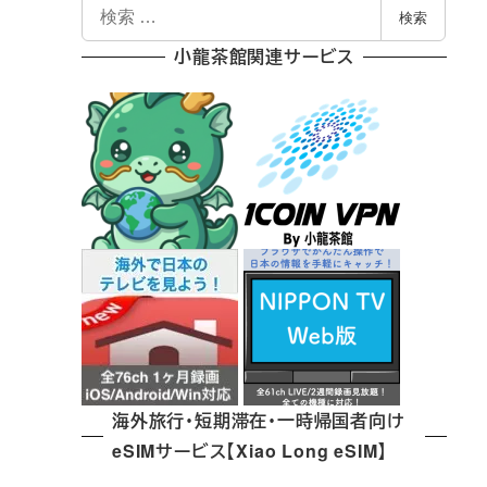
検
検索
索
小龍茶館関連サービス
海外旅行・短期滞在・一時帰国者向け
eSIMサービス【Xiao Long eSIM】