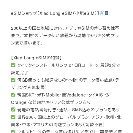
eSIMショップ【Xiao Long eSIM（小龍eSIM）】
200以上の国と地域に対応。アプリやSIMの差し替えは不
要で、“本物”のデータ使い放題から現地キャリア公式プラ
ンまで揃います。
【Xiao Long eSIMの特徴】
クイックインストールリンク or QRコード で 最短3分で
設定完了
何GB使っても減速なしの“本物”のデータ使い放題（テ
ザリングも無制限）
韓国SKT・米T-Mobile・豪Vodafone・タイAIS・仏
Orange など現地キャリア公式プランあり
現地の電話番号付き・通話／SMS込みのプランもあり
世界200ヶ国以上のグローバルプラン、アジア・欧州・北
南米・中東・アフリカの周遊プランあり（切替不要）
フルスピードのデータ使い切り型／デイリー容量型／使