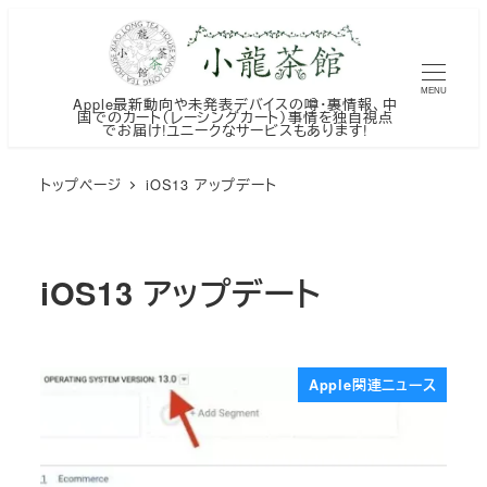
メ
イ
ン
MENU
Apple最新動向や未発表デバイスの噂・裏情報、中
コ
国でのカート（レーシングカート）事情を独自視点
でお届け!ユニークなサービスもあります!
ン
テ
トップページ
iOS13 アップデート
ン
ツ
へ
iOS13 アップデート
移
動
Apple関連ニュース