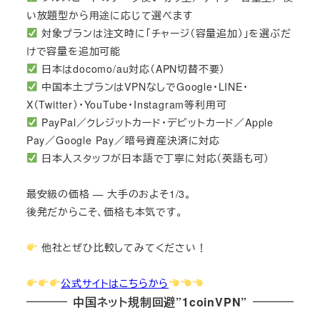
い放題型から用途に応じて選べます
対象プランは注文時に「チャージ（容量追加）」を選ぶだ
けで容量を追加可能
日本はdocomo/au対応（APN切替不要）
中国本土プランはVPNなしでGoogle・LINE・
X（Twitter）・YouTube・Instagram等利用可
PayPal／クレジットカード・デビットカード／Apple
Pay／Google Pay／暗号資産決済に対応
日本人スタッフが日本語で丁寧に対応（英語も可）
最安級の価格 — 大手のおよそ1/3。
後発だからこそ、価格も本気です。
他社とぜひ比較してみてください！
公式サイトはこちらから
中国ネット規制回避”1coinVPN”