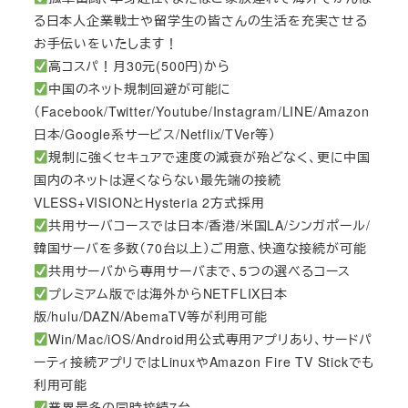
る日本人企業戦士や留学生の皆さんの生活を充実させる
お手伝いをいたします！
高コスパ！月30元(500円)から
中国のネット規制回避が可能に
（Facebook/Twitter/Youtube/Instagram/LINE/Amazon
日本/Google系サービス/Netflix/TVer等）
規制に強くセキュアで速度の減衰が殆どなく、更に中国
国内のネットは遅くならない最先端の接続
VLESS+VISIONとHysteria 2方式採用
共用サーバコースでは日本/香港/米国LA/シンガポール/
韓国サーバを多数（70台以上）ご用意、快適な接続が可能
共用サーバから専用サーバまで、5つの選べるコース
プレミアム版では海外からNETFLIX日本
版/hulu/DAZN/AbemaTV等が利用可能
Win/Mac/iOS/Android用公式専用アプリあり、サードパ
ーティ接続アプリではLinuxやAmazon Fire TV Stickでも
利用可能
業界最多の同時接続7台