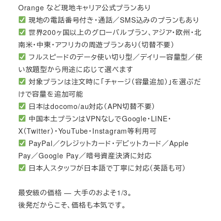
Orange など現地キャリア公式プランあり
現地の電話番号付き・通話／SMS込みのプランもあり
世界200ヶ国以上のグローバルプラン、アジア・欧州・北
南米・中東・アフリカの周遊プランあり（切替不要）
フルスピードのデータ使い切り型／デイリー容量型／使
い放題型から用途に応じて選べます
対象プランは注文時に「チャージ（容量追加）」を選ぶだ
けで容量を追加可能
日本はdocomo/au対応（APN切替不要）
中国本土プランはVPNなしでGoogle・LINE・
X（Twitter）・YouTube・Instagram等利用可
PayPal／クレジットカード・デビットカード／Apple
Pay／Google Pay／暗号資産決済に対応
日本人スタッフが日本語で丁寧に対応（英語も可）
最安級の価格 — 大手のおよそ1/3。
後発だからこそ、価格も本気です。