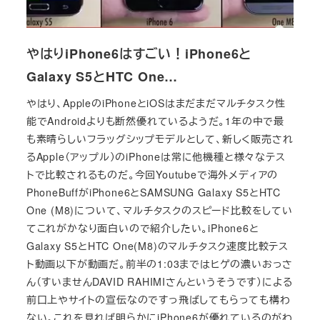
やはりiPhone6はすごい！iPhone6と
Galaxy S5とHTC One…
やはり、AppleのiPhoneとiOSはまだまだマルチタスク性
能でAndroidよりも断然優れているようだ。1年の中で最
も素晴らしいフラッグシップモデルとして、新しく販売され
るApple（アップル）のiPhoneは常に他機種と様々なテス
トで比較されるものだ。今回Youtubeで海外メディアの
PhoneBuffがiPhone6とSAMSUNG Galaxy S5とHTC
One (M8)について、マルチタスクのスピード比較をしてい
てこれがかなり面白いので紹介したい。iPhone6と
Galaxy S5とHTC One(M8)のマルチタスク速度比較テス
ト動画以下が動画だ。前半の1:03まではヒゲの濃いおっさ
ん（すいませんDAVID RAHIMIさんというそうです）による
前口上やサイトの宣伝なのですっ飛ばしてもらっても構わ
ない。これを見れば明らかにiPhone6が優れているのがわ