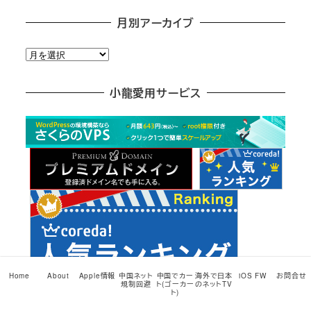
月別アーカイブ
月
別
ア
小龍愛用サービス
ー
カ
イ
ブ
Home
About
Apple情報
中国ネット
中国でカー
海外で日本
iOS FW
お問合せ
規制回避
ト(ゴーカー
のネットTV
ト)