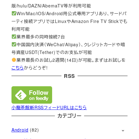
版/hulu/DAZN/AbemaTV等が利用可能
Win/Mac/iOS/Android用公式専用アプリあり、サードパ
ーティ接続アプリではLinuxやAmazon Fire TV Stickでも
利用可能
業界最多の同時接続7台
中国国内決済（WeChat/Alipay）、クレジットカードや暗
号資産USDT(Tether)でのお支払が可能
業界最長のお試し2週間(14日)が可能。まずはお試しを
こちら
からどうぞ!
RSS
小龍茶館新RSSフィードURLはこちら
カテゴリー
Android
(82)