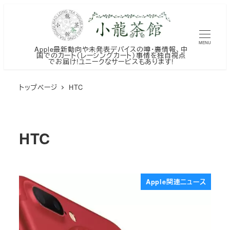
メ
イ
ン
MENU
Apple最新動向や未発表デバイスの噂・裏情報、中
コ
国でのカート（レーシングカート）事情を独自視点
でお届け!ユニークなサービスもあります!
ン
テ
トップページ
HTC
ン
ツ
へ
HTC
移
動
Apple関連ニュース