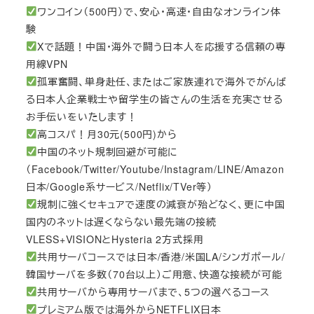
ワンコイン（500円）で、安心・高速・自由なオンライン体
験
Xで話題！中国・海外で闘う日本人を応援する信頼の専
用線VPN
孤軍奮闘、単身赴任、またはご家族連れで海外でがんば
る日本人企業戦士や留学生の皆さんの生活を充実させる
お手伝いをいたします！
高コスパ！月30元(500円)から
中国のネット規制回避が可能に
（Facebook/Twitter/Youtube/Instagram/LINE/Amazon
日本/Google系サービス/Netflix/TVer等）
規制に強くセキュアで速度の減衰が殆どなく、更に中国
国内のネットは遅くならない最先端の接続
VLESS+VISIONとHysteria 2方式採用
共用サーバコースでは日本/香港/米国LA/シンガポール/
韓国サーバを多数（70台以上）ご用意、快適な接続が可能
共用サーバから専用サーバまで、5つの選べるコース
プレミアム版では海外からNETFLIX日本