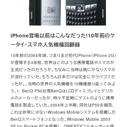
iPhone登場以前はこんなだった!10年前のケ
ータイ・スマホ人気機種回顧録
10年前の2004年頃、つまりまだ初代iPhone（iPhone 2G）
が登場する3年前、世界はどのような携帯電話やスマホが
主流だったのだろうか。ちなみに当時は既にかなりスマホ
が流行っていた。もちろん日本だけは完全にガラパゴスだ
ったが。。当時の世界の人気機種を10機種振り返ってみよ
う。1. BenQ P50台湾BenQはLCDディスプレイとデジカ
メのメーカーだったが、時々不定期にゲストのように携帯
電話を製造していた。2004年上半期、同社はP50を販売、
これは非常に少ないWindows Mobileシステムを搭載した
BenQスマートフォンとなった。Windows Mobile 2003
SE for Pocket PCを搭載し、QWERTYフルキーボード搭