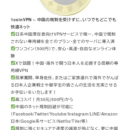
1coinVPN – 中国の規制を受けずに、いつでもどこでも
快適ネット
日系中国滞在者向けVPNサービスで唯一、中国で規制
されない専用線を全てのプラン・全てのサーバに導入済
ワンコイン（500円）で、安心・高速・自由なオンライン体
験
Xで話題！中国・海外で闘う日本人を応援する信頼の専
用線VPN
孤軍奮闘、単身赴任、またはご家族連れで海外でがんば
る日本人企業戦士や留学生の皆さんの生活を充実させる
お手伝いをいたします！
高コスパ！月30元(500円)から
中国のネット規制回避が可能に
（Facebook/Twitter/Youtube/Instagram/LINE/Amazon
日本/Google系サービス/Netflix/TVer等）
規制に強くセキュアで速度の減衰が殆どなく、更に中国