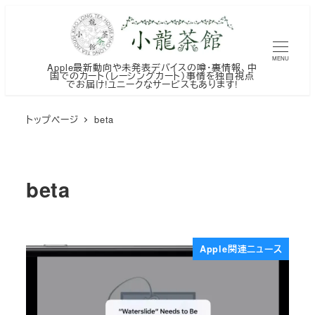
メ
イ
ン
MENU
Apple最新動向や未発表デバイスの噂・裏情報、中
コ
国でのカート（レーシングカート）事情を独自視点
でお届け!ユニークなサービスもあります!
ン
テ
トップページ
beta
ン
ツ
へ
beta
移
動
Apple関連ニュース