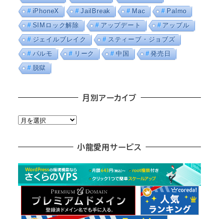
iPhoneX
JailBreak
Mac
Palmo
SIMロック解除
アップデート
アップル
ジェイルブレイク
スティーブ・ジョブズ
パルモ
リーク
中国
発売日
脱獄
月別アーカイブ
月
別
ア
小龍愛用サービス
ー
カ
イ
ブ