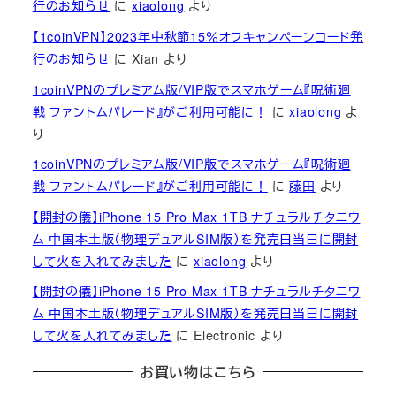
行のお知らせ
に
xiaolong
より
【1coinVPN】2023年中秋節15％オフキャンペーンコード発
行のお知らせ
に
Xian
より
1coinVPNのプレミアム版/VIP版でスマホゲーム『呪術廻
戦 ファントムパレード』がご利用可能に！
に
xiaolong
よ
り
1coinVPNのプレミアム版/VIP版でスマホゲーム『呪術廻
戦 ファントムパレード』がご利用可能に！
に
藤田
より
【開封の儀】iPhone 15 Pro Max 1TB ナチュラルチタニウ
ム 中国本土版（物理デュアルSIM版）を発売日当日に開封
して火を入れてみました
に
xiaolong
より
【開封の儀】iPhone 15 Pro Max 1TB ナチュラルチタニウ
ム 中国本土版（物理デュアルSIM版）を発売日当日に開封
して火を入れてみました
に
Electronic
より
お買い物はこちら