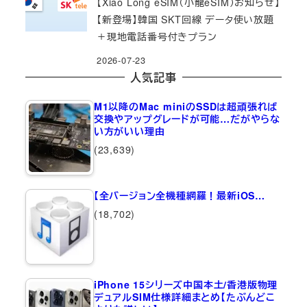
【Xiao Long eSIM（小龍eSIM）お知らせ】
【新登場】韓国 SKT回線 データ使い放題
＋現地電話番号付きプラン
2026-07-23
人気記事
M1以降のMac miniのSSDは超頑張れば
交換やアップグレードが可能…だがやらな
い方がいい理由
(23,639)
【全バージョン全機種網羅！最新iOS…
(18,702)
iPhone 15シリーズ中国本土/香港版物理
デュアルSIM仕様詳細まとめ【たぶんどこ