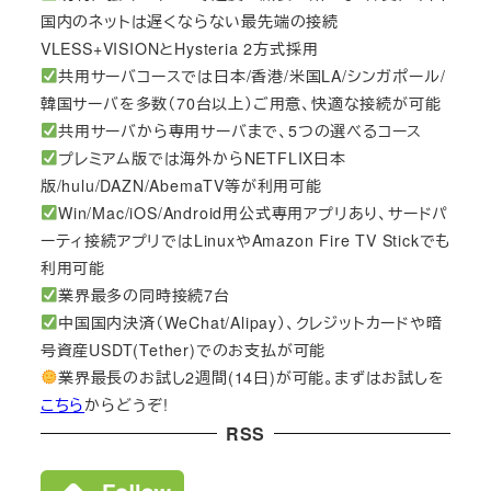
国内のネットは遅くならない最先端の接続
VLESS+VISIONとHysteria 2方式採用
共用サーバコースでは日本/香港/米国LA/シンガポール/
韓国サーバを多数（70台以上）ご用意、快適な接続が可能
共用サーバから専用サーバまで、5つの選べるコース
プレミアム版では海外からNETFLIX日本
版/hulu/DAZN/AbemaTV等が利用可能
Win/Mac/iOS/Android用公式専用アプリあり、サードパ
ーティ接続アプリではLinuxやAmazon Fire TV Stickでも
利用可能
業界最多の同時接続7台
中国国内決済（WeChat/Alipay）、クレジットカードや暗
号資産USDT(Tether)でのお支払が可能
業界最長のお試し2週間(14日)が可能。まずはお試しを
こちら
からどうぞ!
RSS