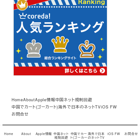
Home
About
Apple情報
中国ネット規制回避
中国でカート(ゴーカート)
海外で日本のネットTV
iOS FW
お問合せ
© Copyright 2017
小龍茶館
Snow Monkey theme by
Home
About
Apple情報
中国ネット
中国でカー
海外で日本
iOS FW
お問合せ
規制回避
ト(ゴーカー
のネットTV