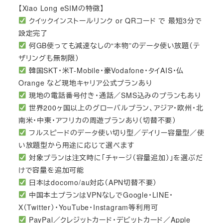
【Xiao Long eSIMの特徴】
クイックインストールリンク or QRコード で 最短3分で
設定完了
何GB使っても減速なしの“本物”のデータ使い放題（テ
ザリングも無制限）
韓国SKT・米T-Mobile・豪Vodafone・タイAIS・仏
Orange など現地キャリア公式プランあり
現地の電話番号付き・通話／SMS込みのプランもあり
世界200ヶ国以上のグローバルプラン、アジア・欧州・北
南米・中東・アフリカの周遊プランあり（切替不要）
フルスピードのデータ使い切り型／デイリー容量型／使
い放題型から用途に応じて選べます
対象プランは注文時に「チャージ（容量追加）」を選ぶだ
けで容量を追加可能
日本はdocomo/au対応（APN切替不要）
中国本土プランはVPNなしでGoogle・LINE・
X（Twitter）・YouTube・Instagram等利用可
PayPal／クレジットカード・デビットカード／Apple