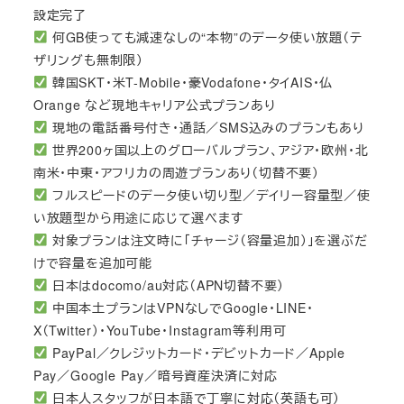
設定完了
何GB使っても減速なしの“本物”のデータ使い放題（テ
ザリングも無制限）
韓国SKT・米T-Mobile・豪Vodafone・タイAIS・仏
Orange など現地キャリア公式プランあり
現地の電話番号付き・通話／SMS込みのプランもあり
世界200ヶ国以上のグローバルプラン、アジア・欧州・北
南米・中東・アフリカの周遊プランあり（切替不要）
フルスピードのデータ使い切り型／デイリー容量型／使
い放題型から用途に応じて選べます
対象プランは注文時に「チャージ（容量追加）」を選ぶだ
けで容量を追加可能
日本はdocomo/au対応（APN切替不要）
中国本土プランはVPNなしでGoogle・LINE・
X（Twitter）・YouTube・Instagram等利用可
PayPal／クレジットカード・デビットカード／Apple
Pay／Google Pay／暗号資産決済に対応
日本人スタッフが日本語で丁寧に対応（英語も可）