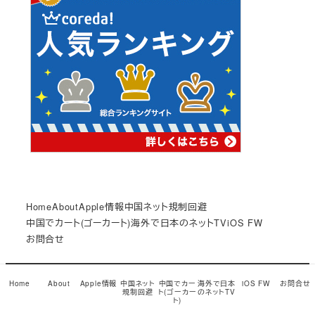
Home
About
Apple情報
中国ネット規制回避
中国でカート(ゴーカート)
海外で日本のネットTV
iOS FW
お問合せ
© Copyright 2017
小龍茶館
Snow Monkey theme by
Home
About
Apple情報
中国ネット
中国でカー
海外で日本
iOS FW
お問合せ
規制回避
ト(ゴーカー
のネットTV
モンキーレンチ
ト)