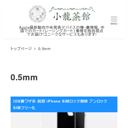
メ
イ
ン
MENU
Apple最新動向や未発表デバイスの噂・裏情報、中
コ
国でのカート（レーシングカート）事情を独自視点
でお届け!ユニークなサービスもあります!
ン
テ
トップページ
0.5mm
ン
ツ
へ
0.5mm
移
動
iOS裏ワザ系 脱獄 iPhone SIMロック解除 アンロック
SIMフリー化