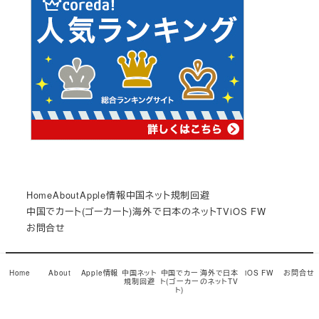
Home
About
Apple情報
中国ネット規制回避
中国でカート(ゴーカート)
海外で日本のネットTV
iOS FW
お問合せ
© Copyright 2017
小龍茶館
Snow Monkey theme by
Home
About
Apple情報
中国ネット
中国でカー
海外で日本
iOS FW
お問合せ
規制回避
ト(ゴーカー
のネットTV
モンキーレンチ
ト)