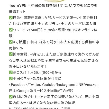
1coinVPN – 中国の規制を受けずに、いつでもどこでも
快適ネット
日系中国滞在者向けVPNサービスで唯一、中国で規制
されない専用線を全てのプラン・全てのサーバに導入済
ワンコイン（500円）で、安心・高速・自由なオンライン体
験
Xで話題！中国・海外で闘う日本人を応援する信頼の専
用線VPN
孤軍奮闘、単身赴任、またはご家族連れで海外でがんば
る日本人企業戦士や留学生の皆さんの生活を充実させる
お手伝いをいたします！
高コスパ！月30元(500円)から
中国のネット規制回避が可能に
（Facebook/Twitter/Youtube/Instagram/LINE/Amazon
日本/Google系サービス/Netflix/TVer等）
規制に強くセキュアで速度の減衰が殆どなく、更に中国
国内のネットは遅くならない最先端の接続
VLESS+VISIONとHysteria 2方式採用