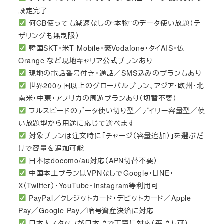
設定完了
何GB使っても減速なしの“本物”のデータ使い放題（テ
ザリングも無制限）
韓国SKT・米T-Mobile・豪Vodafone・タイAIS・仏
Orange など現地キャリア公式プランあり
現地の電話番号付き・通話／SMS込みのプランもあり
世界200ヶ国以上のグローバルプラン、アジア・欧州・北
南米・中東・アフリカの周遊プランあり（切替不要）
フルスピードのデータ使い切り型／デイリー容量型／使
い放題型から用途に応じて選べます
対象プランは注文時に「チャージ（容量追加）」を選ぶだ
けで容量を追加可能
日本はdocomo/au対応（APN切替不要）
中国本土プランはVPNなしでGoogle・LINE・
X（Twitter）・YouTube・Instagram等利用可
PayPal／クレジットカード・デビットカード／Apple
Pay／Google Pay／暗号資産決済に対応
日本人スタッフが日本語で丁寧に対応（英語も可）