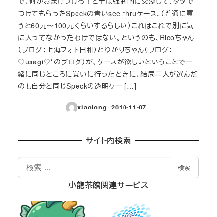
で、何かおまけつけろ！と半ば強制的に交渉して、タダで
つけてもらったSpeckの青いsee thruケース。（普通に買
うと60元〜100元くらいするらしい）これはこれで別に気
に入ってなかったわけではない。というのも、Ricoちゃん
（ブログ：上海フォト日和）とゆかりちゃん（ブログ：
♡usagi♡*のブログ）が、ケースが欲しいということで一
緒に同じところに買いに行ったときに、結局二人が選んだ
のも自分と同じSpeckの透明ケー […]
xiaolong
2010-11-07
投稿日
サイト内検索
検
検索
索
小龍茶館関連サービス