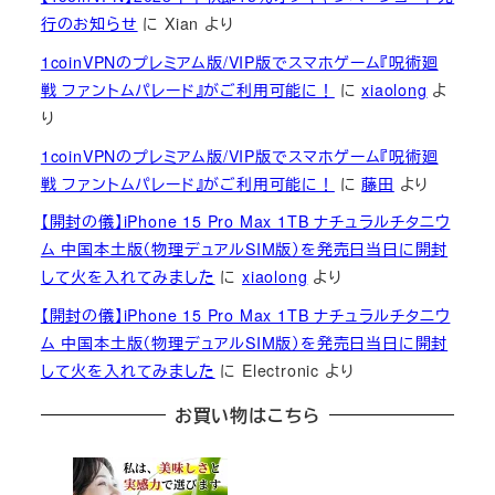
行のお知らせ
に
Xian
より
1coinVPNのプレミアム版/VIP版でスマホゲーム『呪術廻
戦 ファントムパレード』がご利用可能に！
に
xiaolong
よ
り
1coinVPNのプレミアム版/VIP版でスマホゲーム『呪術廻
戦 ファントムパレード』がご利用可能に！
に
藤田
より
【開封の儀】iPhone 15 Pro Max 1TB ナチュラルチタニウ
ム 中国本土版（物理デュアルSIM版）を発売日当日に開封
して火を入れてみました
に
xiaolong
より
【開封の儀】iPhone 15 Pro Max 1TB ナチュラルチタニウ
ム 中国本土版（物理デュアルSIM版）を発売日当日に開封
して火を入れてみました
に
Electronic
より
お買い物はこちら