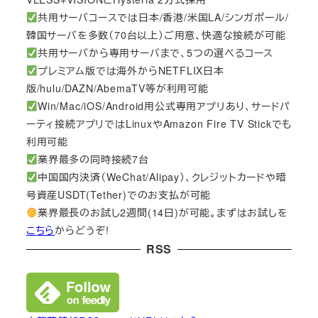
共用サーバコースでは日本/香港/米国LA/シンガポール/
韓国サーバを多数（70台以上）ご用意、快適な接続が可能
共用サーバから専用サーバまで、5つの選べるコース
プレミアム版では海外からNETFLIX日本
版/hulu/DAZN/AbemaTV等が利用可能
Win/Mac/iOS/Android用公式専用アプリあり、サードパ
ーティ接続アプリではLinuxやAmazon Fire TV Stickでも
利用可能
業界最多の同時接続7台
中国国内決済（WeChat/Alipay）、クレジットカードや暗
号資産USDT(Tether)でのお支払が可能
業界最長のお試し2週間(14日)が可能。まずはお試しを
こちら
からどうぞ!
RSS