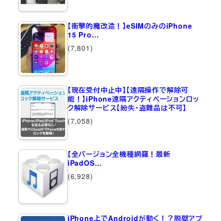
【衝撃的魔改造！】eSIMのみのiPhone
15 Pro…
(7,801)
【現在受付中止中】【遠隔操作で解除可
能！】iPhone遠隔アクティベーションロッ
ク解除サービス【紛失・盗難品は不可】
(7,058)
【全バージョン全機種網羅！最新
iPadOS…
(6,928)
iPhone上でAndroidが動く！？脱獄アプ