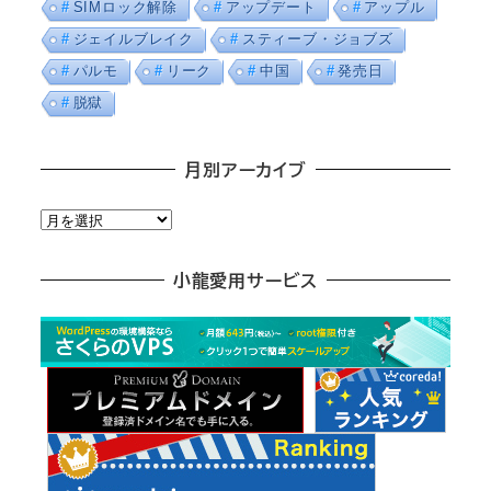
SIMロック解除
アップデート
アップル
ジェイルブレイク
スティーブ・ジョブズ
パルモ
リーク
中国
発売日
脱獄
月別アーカイブ
月
別
ア
小龍愛用サービス
ー
カ
イ
ブ