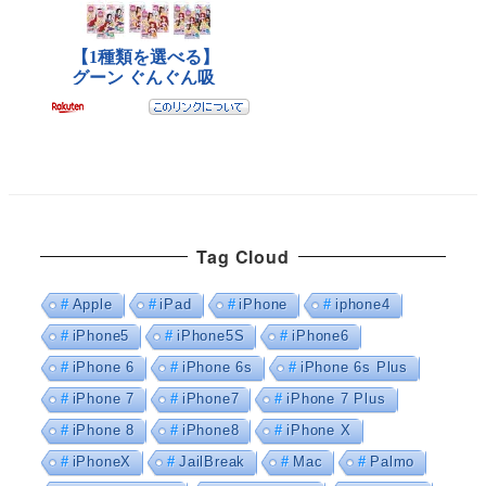
Tag Cloud
Apple
iPad
iPhone
iphone4
iPhone5
iPhone5S
iPhone6
iPhone 6
iPhone 6s
iPhone 6s Plus
iPhone 7
iPhone7
iPhone 7 Plus
iPhone 8
iPhone8
iPhone X
iPhoneX
JailBreak
Mac
Palmo