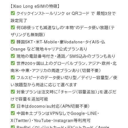
【Xiao Long eSIMの特徴】
クイックインストールリンク or QRコード で 最短3分で
設定完了
何GB使っても減速なしの“本物”のデータ使い放題（テ
ザリングも無制限）
韓国SKT・米T-Mobile・豪Vodafone・タイAIS・仏
Orange など現地キャリア公式プランあり
現地の電話番号付き・通話／SMS込みのプランもあり
世界200ヶ国以上のグローバルプラン、アジア・欧州・北
南米・中東・アフリカの周遊プランあり（切替不要）
フルスピードのデータ使い切り型／デイリー容量型／使
い放題型から用途に応じて選べます
対象プランは注文時に「チャージ（容量追加）」を選ぶだ
けで容量を追加可能
日本はdocomo/au対応（APN切替不要）
中国本土プランはVPNなしでGoogle・LINE・
X（Twitter）・YouTube・Instagram等利用可
PayPal／クレジットカード・デビットカード／Apple