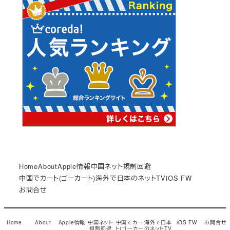
Home
About
Apple情報
中国ネット規制回避
中国でカート(ゴーカート)
海外で日本のネットTV
iOS FW
お問合せ
© Copyright 2017
小龍茶館
Snow Monkey theme by
Home
About
Apple情報
中国ネット
中国でカー
海外で日本
iOS FW
お問合せ
規制回避
ト(ゴーカー
のネットTV