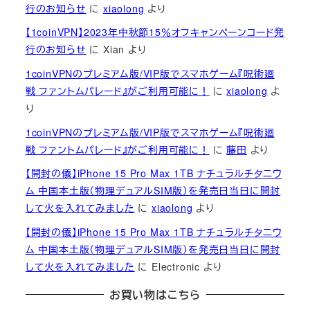
行のお知らせ
に
xiaolong
より
【1coinVPN】2023年中秋節15％オフキャンペーンコード発
行のお知らせ
に
Xian
より
1coinVPNのプレミアム版/VIP版でスマホゲーム『呪術廻
戦 ファントムパレード』がご利用可能に！
に
xiaolong
よ
り
1coinVPNのプレミアム版/VIP版でスマホゲーム『呪術廻
戦 ファントムパレード』がご利用可能に！
に
藤田
より
【開封の儀】iPhone 15 Pro Max 1TB ナチュラルチタニウ
ム 中国本土版（物理デュアルSIM版）を発売日当日に開封
して火を入れてみました
に
xiaolong
より
【開封の儀】iPhone 15 Pro Max 1TB ナチュラルチタニウ
ム 中国本土版（物理デュアルSIM版）を発売日当日に開封
して火を入れてみました
に
Electronic
より
お買い物はこちら