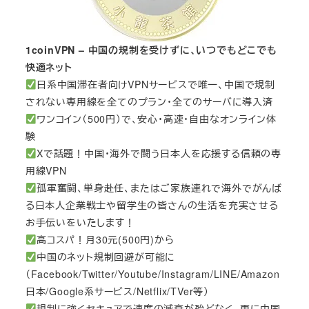
1coinVPN – 中国の規制を受けずに、いつでもどこでも
快適ネット
日系中国滞在者向けVPNサービスで唯一、中国で規制
されない専用線を全てのプラン・全てのサーバに導入済
ワンコイン（500円）で、安心・高速・自由なオンライン体
験
Xで話題！中国・海外で闘う日本人を応援する信頼の専
用線VPN
孤軍奮闘、単身赴任、またはご家族連れで海外でがんば
る日本人企業戦士や留学生の皆さんの生活を充実させる
お手伝いをいたします！
高コスパ！月30元(500円)から
中国のネット規制回避が可能に
（Facebook/Twitter/Youtube/Instagram/LINE/Amazon
日本/Google系サービス/Netflix/TVer等）
規制に強くセキュアで速度の減衰が殆どなく、更に中国