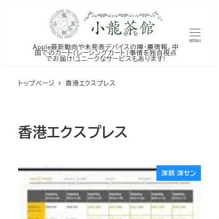
メ
イ
ン
MENU
Apple最新動向や未発表デバイスの噂・裏情報、中
コ
国でのカート（レーシングカート）事情を独自視点
でお届け!ユニークなサービスもあります!
ン
テ
トップページ
香港エクスプレス
ン
ツ
へ
香港エクスプレス
移
動
深圳 深セン