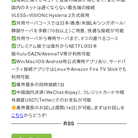
国内のネットは遅くならない最先端の接続
VLESS+VISIONとHysteria 2方式採用
共用サーバコースでは日本/香港/米国LA/シンガポール/
韓国サーバを多数（70台以上）ご用意、快適な接続が可能
共用サーバから専用サーバまで、5つの選べるコース
プレミアム版では海外からNETFLIX日本
版/hulu/DAZN/AbemaTV等が利用可能
Win/Mac/iOS/Android用公式専用アプリあり、サードパ
ーティ接続アプリではLinuxやAmazon Fire TV Stickでも
利用可能
業界最多の同時接続7台
中国国内決済（WeChat/Alipay）、クレジットカードや暗
号資産USDT(Tether)でのお支払が可能
業界最長のお試し2週間(14日)が可能。まずはお試しを
こちら
からどうぞ!
RSS