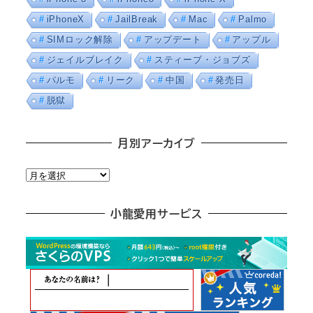
iPhoneX
JailBreak
Mac
Palmo
SIMロック解除
アップデート
アップル
ジェイルブレイク
スティーブ・ジョブズ
パルモ
リーク
中国
発売日
脱獄
月別アーカイブ
月
別
ア
小龍愛用サービス
ー
カ
イ
ブ