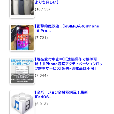
よりも詳しい】
(10,153)
【衝撃的魔改造！】eSIMのみのiPhone
15 Pro…
(7,721)
【現在受付中止中】【遠隔操作で解除可
能！】iPhone遠隔アクティベーションロッ
ク解除サービス【紛失・盗難品は不可】
(7,044)
【全バージョン全機種網羅！最新
iPadOS…
(6,913)