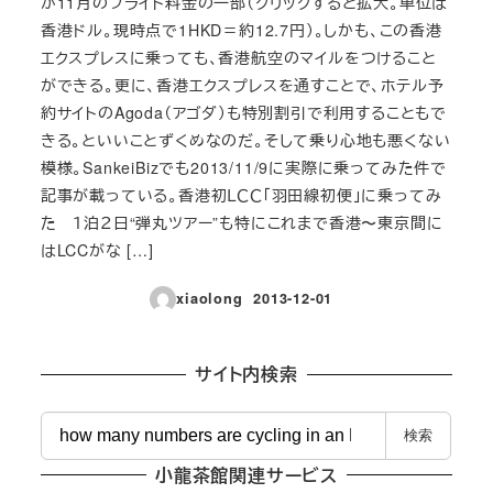
が11月のフライト料金の一部（クリックすると拡大。単位は
香港ドル。現時点で1HKD＝約12.7円）。しかも、この香港
エクスプレスに乗っても、香港航空のマイルをつけること
ができる。更に、香港エクスプレスを通すことで、ホテル予
約サイトのAgoda（アゴダ）も特別割引で利用することもで
きる。といいことずくめなのだ。そして乗り心地も悪くない
模様。SankeiBizでも2013/11/9に実際に乗ってみた件で
記事が載っている。香港初ＬＣＣ「羽田線初便」に乗ってみ
た １泊２日“弾丸ツアー”も特にこれまで香港〜東京間に
はLCCがな […]
xiaolong
2013-12-01
投稿日
サイト内検索
検
検索
索
小龍茶館関連サービス