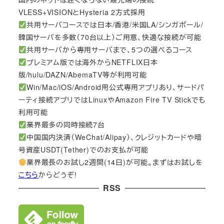
VLESS+VISIONとHysteria 2方式採用
共用サーバコースでは日本/香港/米国LA/シンガポール/
韓国サーバを多数（70台以上）ご用意、快適な接続が可能
共用サーバから専用サーバまで、5つの選べるコース
プレミアム版では海外からNETFLIX日本
版/hulu/DAZN/AbemaTV等が利用可能
Win/Mac/iOS/Android用公式専用アプリあり、サードパ
ーティ接続アプリではLinuxやAmazon Fire TV Stickでも
利用可能
業界最多の同時接続7台
中国国内決済（WeChat/Alipay）、クレジットカードや暗
号資産USDT(Tether)でのお支払が可能
業界最長のお試し2週間(14日)が可能。まずはお試しを
こちら
からどうぞ!
RSS