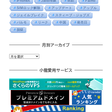
iPhoneX
JailBreak
Mac
Palmo
SIMロック解除
アップデート
アップル
ジェイルブレイク
スティーブ・ジョブズ
パルモ
リーク
中国
発売日
脱獄
月別アーカイブ
月
別
ア
小龍愛用サービス
ー
カ
イ
ブ