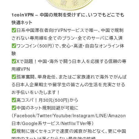
1coinVPN – 中国の規制を受けずに、いつでもどこでも
快適ネット
日系中国滞在者向けVPNサービスで唯一、中国で規制
されない専用線を全てのプラン・全てのサーバに導入済
ワンコイン（500円）で、安心・高速・自由なオンライン体
験
Xで話題！中国・海外で闘う日本人を応援する信頼の専
用線VPN
孤軍奮闘、単身赴任、またはご家族連れで海外でがんば
る日本人企業戦士や留学生の皆さんの生活を充実させる
お手伝いをいたします！
高コスパ！月30元(500円)から
中国のネット規制回避が可能に
（Facebook/Twitter/Youtube/Instagram/LINE/Amazon
日本/Google系サービス/Netflix/TVer等）
規制に強くセキュアで速度の減衰が殆どなく、更に中国
国内のネットは遅くならない最先端の接続