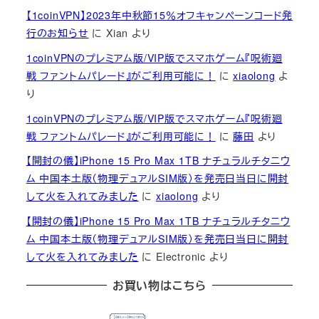
【1coinVPN】2023年中秋節15％オフキャンペーンコード発
行のお知らせ
に
Xian
より
1coinVPNのプレミアム版/VIP版でスマホゲーム『呪術廻
戦 ファントムパレード』がご利用可能に！
に
xiaolong
よ
り
1coinVPNのプレミアム版/VIP版でスマホゲーム『呪術廻
戦 ファントムパレード』がご利用可能に！
に
藤田
より
【開封の儀】iPhone 15 Pro Max 1TB ナチュラルチタニウ
ム 中国本土版（物理デュアルSIM版）を発売日当日に開封
して火を入れてみました
に
xiaolong
より
【開封の儀】iPhone 15 Pro Max 1TB ナチュラルチタニウ
ム 中国本土版（物理デュアルSIM版）を発売日当日に開封
して火を入れてみました
に
Electronic
より
お買い物はこちら