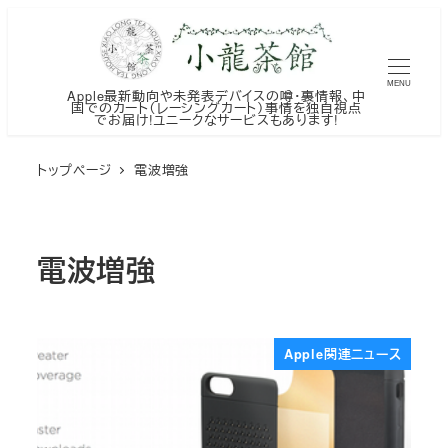
メ
イ
ン
MENU
Apple最新動向や未発表デバイスの噂・裏情報、中
コ
国でのカート（レーシングカート）事情を独自視点
でお届け!ユニークなサービスもあります!
ン
テ
トップページ
電波増強
ン
ツ
へ
電波増強
移
動
Apple関連ニュース