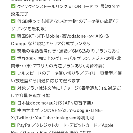
クイックインストールリンク or QRコード で 最短3分で
設定完了
何GB使っても減速なしの“本物”のデータ使い放題（テ
ザリングも無制限）
韓国SKT・米T-Mobile・豪Vodafone・タイAIS・仏
Orange など現地キャリア公式プランあり
現地の電話番号付き・通話／SMS込みのプランもあり
世界200ヶ国以上のグローバルプラン、アジア・欧州・北
南米・中東・アフリカの周遊プランあり（切替不要）
フルスピードのデータ使い切り型／デイリー容量型／使
い放題型から用途に応じて選べます
対象プランは注文時に「チャージ（容量追加）」を選ぶだ
けで容量を追加可能
日本はdocomo/au対応（APN切替不要）
中国本土プランはVPNなしでGoogle・LINE・
X（Twitter）・YouTube・Instagram等利用可
PayPal／クレジットカード・デビットカード／Apple
Pay／Google Pay／暗号資産決済に対応