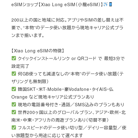
eSIMショップ【Xiao Long eSIM（小龍eSIM）】
200以上の国と地域に対応。アプリやSIMの差し替えは不
要で、“本物”のデータ使い放題から現地キャリア公式プラ
ンまで揃います。
【Xiao Long eSIMの特徴】
クイックインストールリンク or QRコード で 最短3分で
設定完了
何GB使っても減速なしの“本物”のデータ使い放題（テ
ザリングも無制限）
韓国SKT・米T-Mobile・豪Vodafone・タイAIS・仏
Orange など現地キャリア公式プランあり
現地の電話番号付き・通話／SMS込みのプランもあり
世界200ヶ国以上のグローバルプラン、アジア・欧州・北
南米・中東・アフリカの周遊プランあり（切替不要）
フルスピードのデータ使い切り型／デイリー容量型／使
い放題型から用途に応じて選べます