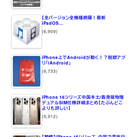
【全バージョン全機種網羅！最新
iPadOS…
(6,909)
iPhone上でAndroidが動く！？脱獄アプ
リ「iAndroid」
(6,733)
iPhone 16シリーズ中国本土/香港版物理
デュアルSIM仕様詳細まとめ【たぶんどこ
よりも詳しい】
(5,912)
【驚愕】iPhone 15シリーズ、中国で発売日