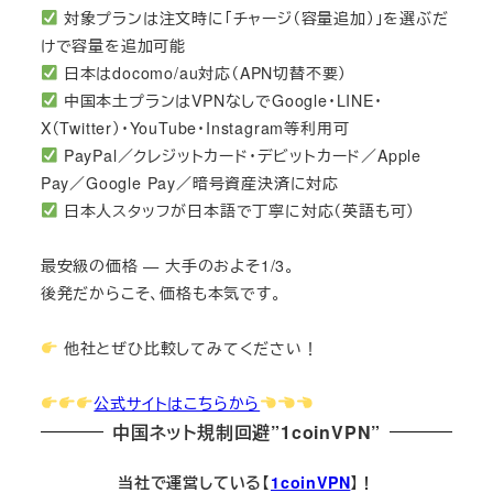
対象プランは注文時に「チャージ（容量追加）」を選ぶだ
けで容量を追加可能
日本はdocomo/au対応（APN切替不要）
中国本土プランはVPNなしでGoogle・LINE・
X（Twitter）・YouTube・Instagram等利用可
PayPal／クレジットカード・デビットカード／Apple
Pay／Google Pay／暗号資産決済に対応
日本人スタッフが日本語で丁寧に対応（英語も可）
最安級の価格 — 大手のおよそ1/3。
後発だからこそ、価格も本気です。
他社とぜひ比較してみてください！
公式サイトはこちらから
中国ネット規制回避”1coinVPN”
当社で運営している【
1coinVPN
】！