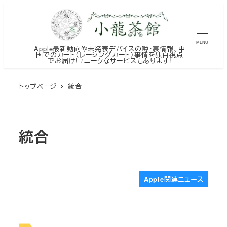
メ
イ
ン
MENU
Apple最新動向や未発表デバイスの噂・裏情報、中
コ
国でのカート（レーシングカート）事情を独自視点
でお届け!ユニークなサービスもあります!
ン
テ
トップページ
統合
ン
ツ
へ
統合
移
動
Apple関連ニュース