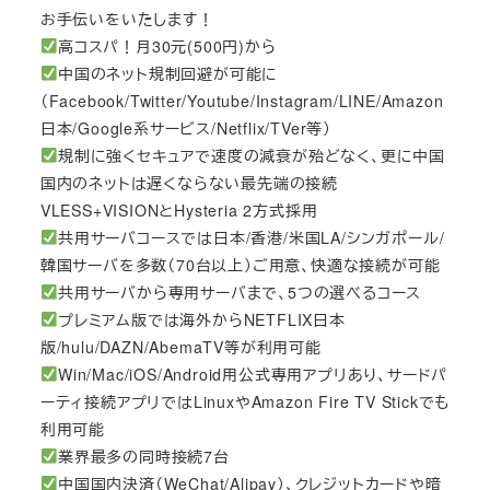
お手伝いをいたします！
高コスパ！月30元(500円)から
中国のネット規制回避が可能に
（Facebook/Twitter/Youtube/Instagram/LINE/Amazon
日本/Google系サービス/Netflix/TVer等）
規制に強くセキュアで速度の減衰が殆どなく、更に中国
国内のネットは遅くならない最先端の接続
VLESS+VISIONとHysteria 2方式採用
共用サーバコースでは日本/香港/米国LA/シンガポール/
韓国サーバを多数（70台以上）ご用意、快適な接続が可能
共用サーバから専用サーバまで、5つの選べるコース
プレミアム版では海外からNETFLIX日本
版/hulu/DAZN/AbemaTV等が利用可能
Win/Mac/iOS/Android用公式専用アプリあり、サードパ
ーティ接続アプリではLinuxやAmazon Fire TV Stickでも
利用可能
業界最多の同時接続7台
中国国内決済（WeChat/Alipay）、クレジットカードや暗