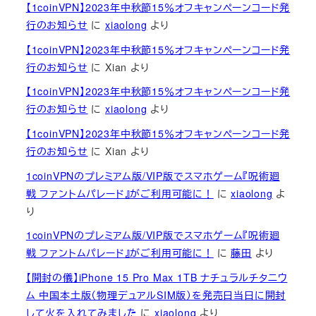
【1coinVPN】2023年中秋節15％オフキャンペーンコード発
行のお知らせ
に
xiaolong
より
【1coinVPN】2023年中秋節15％オフキャンペーンコード発
行のお知らせ
に
Xian
より
【1coinVPN】2023年中秋節15％オフキャンペーンコード発
行のお知らせ
に
xiaolong
より
【1coinVPN】2023年中秋節15％オフキャンペーンコード発
行のお知らせ
に
Xian
より
1coinVPNのプレミアム版/VIP版でスマホゲーム『呪術廻
戦 ファントムパレード』がご利用可能に！
に
xiaolong
よ
り
1coinVPNのプレミアム版/VIP版でスマホゲーム『呪術廻
戦 ファントムパレード』がご利用可能に！
に
藤田
より
【開封の儀】iPhone 15 Pro Max 1TB ナチュラルチタニウ
ム 中国本土版（物理デュアルSIM版）を発売日当日に開封
して火を入れてみました
に
xiaolong
より