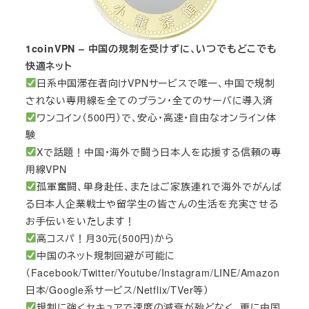
1coinVPN – 中国の規制を受けずに、いつでもどこでも
快適ネット
日系中国滞在者向けVPNサービスで唯一、中国で規制
されない専用線を全てのプラン・全てのサーバに導入済
ワンコイン（500円）で、安心・高速・自由なオンライン体
験
Xで話題！中国・海外で闘う日本人を応援する信頼の専
用線VPN
孤軍奮闘、単身赴任、またはご家族連れで海外でがんば
る日本人企業戦士や留学生の皆さんの生活を充実させる
お手伝いをいたします！
高コスパ！月30元(500円)から
中国のネット規制回避が可能に
（Facebook/Twitter/Youtube/Instagram/LINE/Amazon
日本/Google系サービス/Netflix/TVer等）
規制に強くセキュアで速度の減衰が殆どなく、更に中国