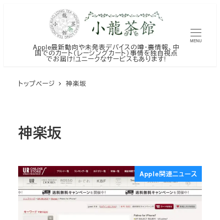
メ
イ
ン
MENU
Apple最新動向や未発表デバイスの噂・裏情報、中
コ
国でのカート（レーシングカート）事情を独自視点
でお届け!ユニークなサービスもあります!
ン
テ
トップページ
神楽坂
ン
ツ
へ
神楽坂
移
動
Apple関連ニュース