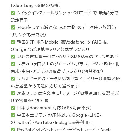
【Xiao Long eSIMの特徴】
クイックインストールリンク or QRコード で 最短3分で
設定完了
何GB使っても減速なしの“本物”のデータ使い放題（テ
ザリングも無制限）
韓国SKT・米T-Mobile・豪Vodafone・タイAIS・仏
Orange など現地キャリア公式プランあり
現地の電話番号付き・通話／SMS込みのプランもあり
世界200ヶ国以上のグローバルプラン、アジア・欧州・北
南米・中東・アフリカの周遊プランあり（切替不要）
フルスピードのデータ使い切り型／デイリー容量型／使
い放題型から用途に応じて選べます
対象プランは注文時に「チャージ（容量追加）」を選ぶだ
けで容量を追加可能
日本はdocomo/au対応（APN切替不要）
中国本土プランはVPNなしでGoogle・LINE・
X（Twitter）・YouTube・Instagram等利用可
PayPal／クレジットカード・デビットカード／Apple