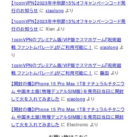
【1coinVPN】2023年中秋節15％オフキャンペーンコード発
行のお知らせ
に
xiaolong
より
【1coinVPN】2023年中秋節15％オフキャンペーンコード発
行のお知らせ
に
Xian
より
1coinVPNのプレミアム版/VIP版でスマホゲーム『呪術廻
戦 ファントムパレード』がご利用可能に！
に
xiaolong
よ
り
1coinVPNのプレミアム版/VIP版でスマホゲーム『呪術廻
戦 ファントムパレード』がご利用可能に！
に
藤田
より
【開封の儀】iPhone 15 Pro Max 1TB ナチュラルチタニウ
ム 中国本土版（物理デュアルSIM版）を発売日当日に開封
して火を入れてみました
に
xiaolong
より
【開封の儀】iPhone 15 Pro Max 1TB ナチュラルチタニウ
ム 中国本土版（物理デュアルSIM版）を発売日当日に開封
して火を入れてみました
に
Electronic
より