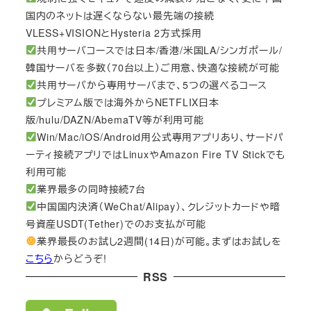
国内のネットは遅くならない最先端の接続
VLESS+VISIONとHysteria 2方式採用
共用サーバコースでは日本/香港/米国LA/シンガポール/
韓国サーバを多数（70台以上）ご用意、快適な接続が可能
共用サーバから専用サーバまで、5つの選べるコース
プレミアム版では海外からNETFLIX日本
版/hulu/DAZN/AbemaTV等が利用可能
Win/Mac/iOS/Android用公式専用アプリあり、サードパ
ーティ接続アプリではLinuxやAmazon Fire TV Stickでも
利用可能
業界最多の同時接続7台
中国国内決済（WeChat/Alipay）、クレジットカードや暗
号資産USDT(Tether)でのお支払が可能
業界最長のお試し2週間(14日)が可能。まずはお試しを
こちら
からどうぞ!
RSS