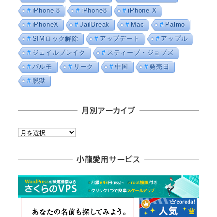
iPhone 8
iPhone8
iPhone X
iPhoneX
JailBreak
Mac
Palmo
SIMロック解除
アップデート
アップル
ジェイルブレイク
スティーブ・ジョブズ
パルモ
リーク
中国
発売日
脱獄
月別アーカイブ
月
別
ア
小龍愛用サービス
ー
カ
イ
ブ