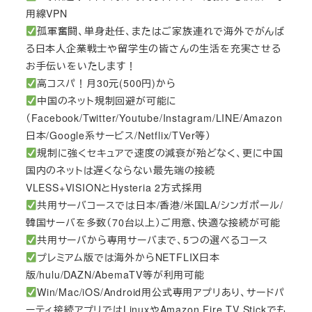
用線VPN
孤軍奮闘、単身赴任、またはご家族連れで海外でがんば
る日本人企業戦士や留学生の皆さんの生活を充実させる
お手伝いをいたします！
高コスパ！月30元(500円)から
中国のネット規制回避が可能に
（Facebook/Twitter/Youtube/Instagram/LINE/Amazon
日本/Google系サービス/Netflix/TVer等）
規制に強くセキュアで速度の減衰が殆どなく、更に中国
国内のネットは遅くならない最先端の接続
VLESS+VISIONとHysteria 2方式採用
共用サーバコースでは日本/香港/米国LA/シンガポール/
韓国サーバを多数（70台以上）ご用意、快適な接続が可能
共用サーバから専用サーバまで、5つの選べるコース
プレミアム版では海外からNETFLIX日本
版/hulu/DAZN/AbemaTV等が利用可能
Win/Mac/iOS/Android用公式専用アプリあり、サードパ
ーティ接続アプリではLinuxやAmazon Fire TV Stickでも