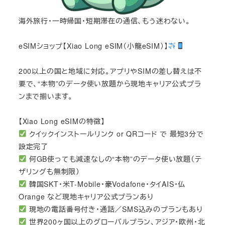
海外旅行・一時帰国・短期滞在の通信、もう迷わない。
eSIMショップ【Xiao Long eSIM（小龍eSIM）】
200以上の国と地域に対応。アプリやSIMの差し替えは不
要で、“本物”のデータ使い放題から現地キャリア公式プラ
ンまで揃います。
【Xiao Long eSIMの特徴】
クイックインストールリンク or QRコード で 最短3分で
設定完了
何GB使っても減速なしの“本物”のデータ使い放題（テ
ザリングも無制限）
韓国SKT・米T-Mobile・豪Vodafone・タイAIS・仏
Orange など現地キャリア公式プランあり
現地の電話番号付き・通話／SMS込みのプランもあり
世界200ヶ国以上のグローバルプラン、アジア・欧州・北