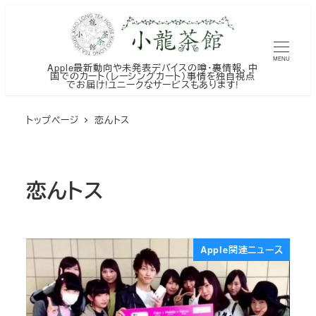
メ
イ
ン
MENU
Apple最新動向や未発表デバイスの噂・裏情報、中
コ
国でのカート（レーシングカート）事情を独自視点
でお届け!ユニークなサービスもあります!
ン
テ
トップページ
恋んトス
ン
ツ
へ
恋んトス
移
動
Apple関連ニュース