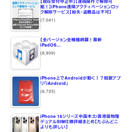
【現在受付中止中】【遠隔操作で解除可
能！】iPhone遠隔アクティベーションロッ
ク解除サービス【紛失・盗難品は不可】
(7,041)
【全バージョン全機種網羅！最新
iPadOS…
(6,909)
iPhone上でAndroidが動く！？脱獄アプ
リ「iAndroid」
(6,733)
iPhone 16シリーズ中国本土/香港版物理
デュアルSIM仕様詳細まとめ【たぶんどこ
よりも詳しい】