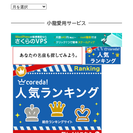
月
別
ア
小龍愛用サービス
ー
カ
イ
ブ