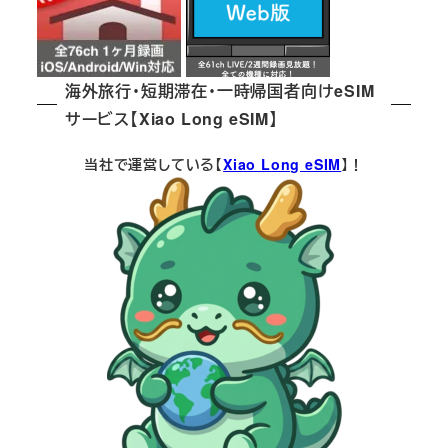
海外旅行・短期滞在・一時帰国者向けeSIM
サービス【Xiao Long eSIM】
当社で運営している【
Xiao Long eSIM
】！