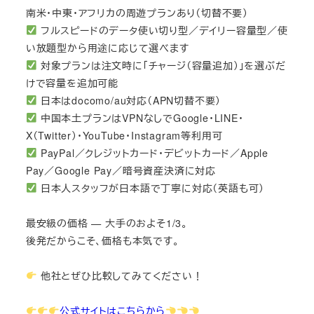
南米・中東・アフリカの周遊プランあり（切替不要）
フルスピードのデータ使い切り型／デイリー容量型／使
い放題型から用途に応じて選べます
対象プランは注文時に「チャージ（容量追加）」を選ぶだ
けで容量を追加可能
日本はdocomo/au対応（APN切替不要）
中国本土プランはVPNなしでGoogle・LINE・
X（Twitter）・YouTube・Instagram等利用可
PayPal／クレジットカード・デビットカード／Apple
Pay／Google Pay／暗号資産決済に対応
日本人スタッフが日本語で丁寧に対応（英語も可）
最安級の価格 — 大手のおよそ1/3。
後発だからこそ、価格も本気です。
他社とぜひ比較してみてください！
公式サイトはこちらから