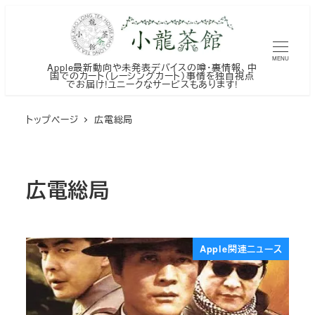
メ
イ
ン
MENU
Apple最新動向や未発表デバイスの噂・裏情報、中
コ
国でのカート（レーシングカート）事情を独自視点
でお届け!ユニークなサービスもあります!
ン
テ
トップページ
広電総局
ン
ツ
へ
広電総局
移
動
Apple関連ニュース