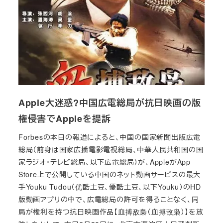
Apple大迷惑?中国広電総局が抗日映画の版
権侵害でAppleを提訴
Forbesの本日の報道によると、中国の国家新聞出版広電
総局（前身は国家広播電影電視総局、中華人民共和国の国
家ラジオ・テレビ総局、以下広電総局）が、AppleがApp
Store上で公開している中国のネット動画サービスの最大
手Youku Tudou（优酷土豆、優酷土豆、以下Youku）のHD
版動画アプリの中で、広電総局の許可を得ることなく、同
局が権利を持つ抗日映画作品【血搏敌梟（血搏敌枭）】を放