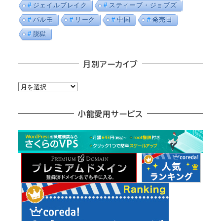
ジェイルブレイク
スティーブ・ジョブズ
パルモ
リーク
中国
発売日
脱獄
月別アーカイブ
月
別
ア
小龍愛用サービス
ー
カ
イ
ブ