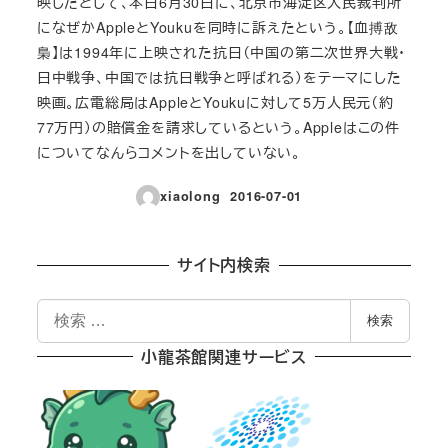
映したとして、本日6月30日に、北京市海淀区人民裁判所
になぜかAppleとYoukuを同時に訴えたという。【血搏敌
梟】は1994年に上映された抗日（中国の第二次世界大戦・
日中戦争、中国では抗日戦争と呼ばれる）をテーマにした
映画。広電総局はAppleとYoukuに対して5万人民元（約
77万円）の賠償金を請求しているという。Appleはこの件
についてなんらコメントを出していない。
xiaolong
2016-07-01
投稿日
サイト内検索
検
検索
索
小龍茶館関連サービス