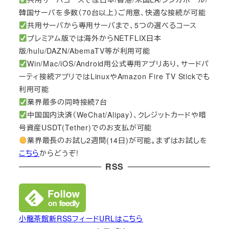
韓国サーバを多数（70台以上）ご用意、快適な接続が可能
共用サーバから専用サーバまで、5つの選べるコース
プレミアム版では海外からNETFLIX日本
版/hulu/DAZN/AbemaTV等が利用可能
Win/Mac/iOS/Android用公式専用アプリあり、サードパ
ーティ接続アプリではLinuxやAmazon Fire TV Stickでも
利用可能
業界最多の同時接続7台
中国国内決済（WeChat/Alipay）、クレジットカードや暗
号資産USDT(Tether)でのお支払が可能
業界最長のお試し2週間(14日)が可能。まずはお試しを
こちら
からどうぞ!
RSS
小龍茶館新RSSフィードURLはこちら