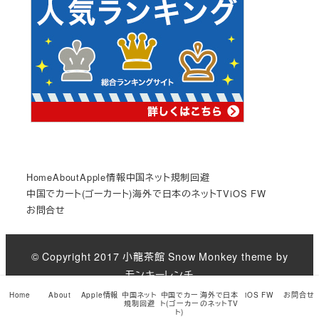
Home
About
Apple情報
中国ネット規制回避
中国でカート(ゴーカート)
海外で日本のネットTV
iOS FW
お問合せ
© Copyright 2017
小龍茶館
Snow Monkey theme by
モンキーレンチ
Home
About
Apple情報
中国ネット
中国でカー
海外で日本
iOS FW
お問合せ
by
規制回避
ト(ゴーカー
のネットTV
ト)