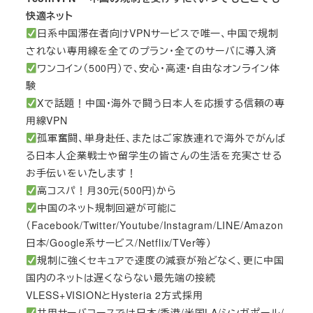
快適ネット
日系中国滞在者向けVPNサービスで唯一、中国で規制
されない専用線を全てのプラン・全てのサーバに導入済
ワンコイン（500円）で、安心・高速・自由なオンライン体
験
Xで話題！中国・海外で闘う日本人を応援する信頼の専
用線VPN
孤軍奮闘、単身赴任、またはご家族連れで海外でがんば
る日本人企業戦士や留学生の皆さんの生活を充実させる
お手伝いをいたします！
高コスパ！月30元(500円)から
中国のネット規制回避が可能に
（Facebook/Twitter/Youtube/Instagram/LINE/Amazon
日本/Google系サービス/Netflix/TVer等）
規制に強くセキュアで速度の減衰が殆どなく、更に中国
国内のネットは遅くならない最先端の接続
VLESS+VISIONとHysteria 2方式採用
共用サーバコースでは日本/香港/米国LA/シンガポール/