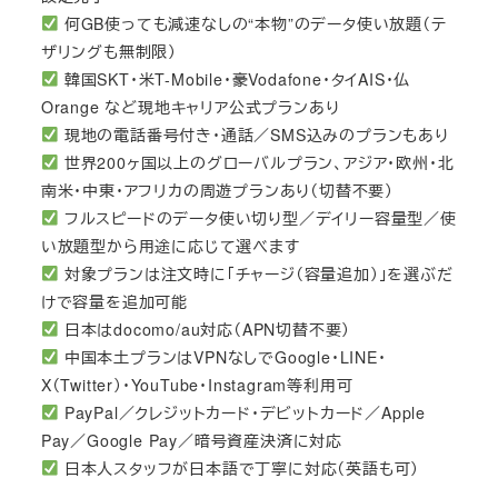
何GB使っても減速なしの“本物”のデータ使い放題（テ
ザリングも無制限）
韓国SKT・米T-Mobile・豪Vodafone・タイAIS・仏
Orange など現地キャリア公式プランあり
現地の電話番号付き・通話／SMS込みのプランもあり
世界200ヶ国以上のグローバルプラン、アジア・欧州・北
南米・中東・アフリカの周遊プランあり（切替不要）
フルスピードのデータ使い切り型／デイリー容量型／使
い放題型から用途に応じて選べます
対象プランは注文時に「チャージ（容量追加）」を選ぶだ
けで容量を追加可能
日本はdocomo/au対応（APN切替不要）
中国本土プランはVPNなしでGoogle・LINE・
X（Twitter）・YouTube・Instagram等利用可
PayPal／クレジットカード・デビットカード／Apple
Pay／Google Pay／暗号資産決済に対応
日本人スタッフが日本語で丁寧に対応（英語も可）