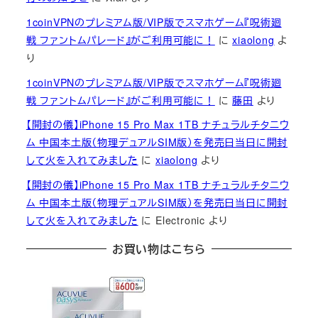
1coinVPNのプレミアム版/VIP版でスマホゲーム『呪術廻
戦 ファントムパレード』がご利用可能に！
に
xiaolong
よ
り
1coinVPNのプレミアム版/VIP版でスマホゲーム『呪術廻
戦 ファントムパレード』がご利用可能に！
に
藤田
より
【開封の儀】iPhone 15 Pro Max 1TB ナチュラルチタニウ
ム 中国本土版（物理デュアルSIM版）を発売日当日に開封
して火を入れてみました
に
xiaolong
より
【開封の儀】iPhone 15 Pro Max 1TB ナチュラルチタニウ
ム 中国本土版（物理デュアルSIM版）を発売日当日に開封
して火を入れてみました
に
Electronic
より
お買い物はこちら