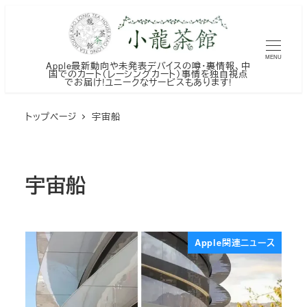
メ
イ
ン
MENU
Apple最新動向や未発表デバイスの噂・裏情報、中
コ
国でのカート（レーシングカート）事情を独自視点
でお届け!ユニークなサービスもあります!
ン
テ
トップページ
宇宙船
ン
ツ
へ
宇宙船
移
動
Apple関連ニュース