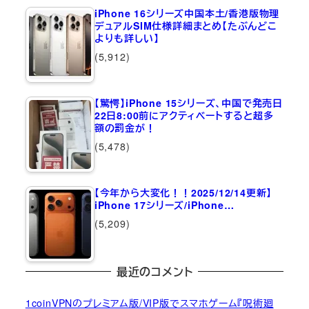
iPhone 16シリーズ中国本土/香港版物理
デュアルSIM仕様詳細まとめ【たぶんどこ
よりも詳しい】
(5,912)
【驚愕】iPhone 15シリーズ、中国で発売日
22日8:00前にアクティベートすると超多
額の罰金が！
(5,478)
【今年から大変化！！2025/12/14更新】
iPhone 17シリーズ/iPhone…
(5,209)
最近のコメント
1coinVPNのプレミアム版/VIP版でスマホゲーム『呪術廻