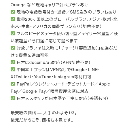
Orange など現地キャリア公式プランあり
現地の電話番号付き・通話／SMS込みのプランもあり
世界200ヶ国以上のグローバルプラン、アジア・欧州・北
南米・中東・アフリカの周遊プランあり（切替不要）
フルスピードのデータ使い切り型／デイリー容量型／使
い放題型から用途に応じて選べます
対象プランは注文時に「チャージ（容量追加）」を選ぶだ
けで容量を追加可能
日本はdocomo/au対応（APN切替不要）
中国本土プランはVPNなしでGoogle・LINE・
X（Twitter）・YouTube・Instagram等利用可
PayPal／クレジットカード・デビットカード／Apple
Pay／Google Pay／暗号資産決済に対応
日本人スタッフが日本語で丁寧に対応（英語も可）
最安級の価格 — 大手のおよそ1/3。
後発だからこそ、価格も本気です。