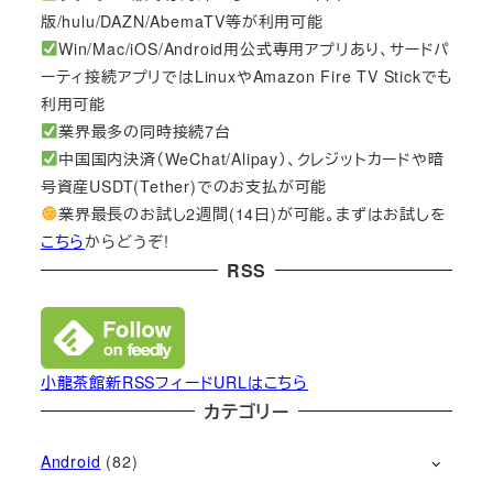
版/hulu/DAZN/AbemaTV等が利用可能
Win/Mac/iOS/Android用公式専用アプリあり、サードパ
ーティ接続アプリではLinuxやAmazon Fire TV Stickでも
利用可能
業界最多の同時接続7台
中国国内決済（WeChat/Alipay）、クレジットカードや暗
号資産USDT(Tether)でのお支払が可能
業界最長のお試し2週間(14日)が可能。まずはお試しを
こちら
からどうぞ!
RSS
小龍茶館新RSSフィードURLはこちら
カテゴリー
Android
(82)