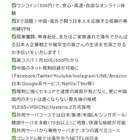
ワンコイン（500円）で、安心・高速・自由なオンライン体
験
Xで話題！中国・海外で闘う日本人を応援する信頼の専
用線VPN
孤軍奮闘、単身赴任、またはご家族連れで海外でがんば
る日本人企業戦士や留学生の皆さんの生活を充実させる
お手伝いをいたします！
高コスパ！月30元(500円)から
中国のネット規制回避が可能に
（Facebook/Twitter/Youtube/Instagram/LINE/Amazon
日本/Google系サービス/Netflix/TVer等）
規制に強くセキュアで速度の減衰が殆どなく、更に中国
国内のネットは遅くならない最先端の接続
VLESS+VISIONとHysteria 2方式採用
共用サーバコースでは日本/香港/米国LA/シンガポール/
韓国サーバを多数（70台以上）ご用意、快適な接続が可能
共用サーバから専用サーバまで、5つの選べるコース
プレミアム版では海外からNETFLIX日本